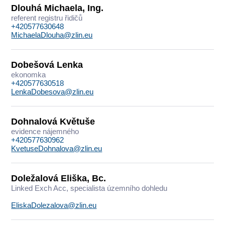
Dlouhá Michaela, Ing.
referent registru řidičů
+420577630648
MichaelaDlouha@zlin.eu
Dobešová Lenka
ekonomka
+420577630518
LenkaDobesova@zlin.eu
Dohnalová Květuše
evidence nájemného
+420577630962
KvetuseDohnalova@zlin.eu
Doležalová Eliška, Bc.
Linked Exch Acc, specialista územního dohledu
EliskaDolezalova@zlin.eu