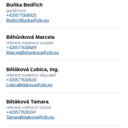
Buňka Bedřich
garážmistr
+420577008925
BedrichBunka@zlin.eu
Běhůnková Marcela
referent evidence vozidel
+420577630689
MarcelaBehunkova@zlin.eu
Běláková Ľubica, Ing.
referent evidence obyvatel
+420577630616
LubicaBelakova@zlin.eu
Bětáková Tamara
referent vnitřních služeb
+420577630247
TamaraBetakova@zlin.eu