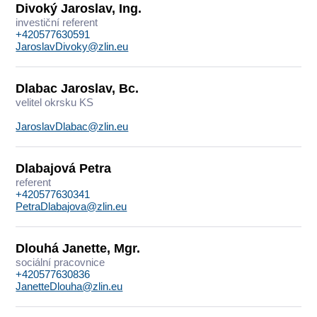
Divoký Jaroslav, Ing.
investiční referent
+420577630591
JaroslavDivoky@zlin.eu
Dlabac Jaroslav, Bc.
velitel okrsku KS
JaroslavDlabac@zlin.eu
Dlabajová Petra
referent
+420577630341
PetraDlabajova@zlin.eu
Dlouhá Janette, Mgr.
sociální pracovnice
+420577630836
JanetteDlouha@zlin.eu