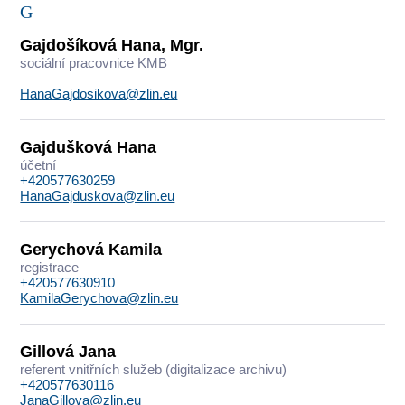
G
Gajdošíková Hana, Mgr.
sociální pracovnice KMB
HanaGajdosikova@zlin.eu
Gajdušková Hana
účetní
+420577630259
HanaGajduskova@zlin.eu
Gerychová Kamila
registrace
+420577630910
KamilaGerychova@zlin.eu
Gillová Jana
referent vnitřních služeb (digitalizace archivu)
+420577630116
JanaGillova@zlin.eu