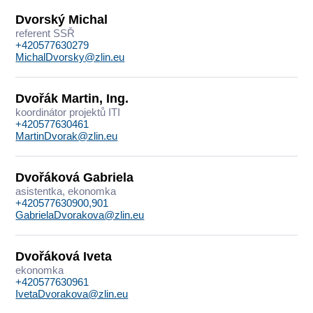
Dvorský Michal
referent SSŘ
+420577630279
MichalDvorsky@zlin.eu
Dvořák Martin, Ing.
koordinátor projektů ITI
+420577630461
MartinDvorak@zlin.eu
Dvořáková Gabriela
asistentka, ekonomka
+420577630900,901
GabrielaDvorakova@zlin.eu
Dvořáková Iveta
ekonomka
+420577630961
IvetaDvorakova@zlin.eu