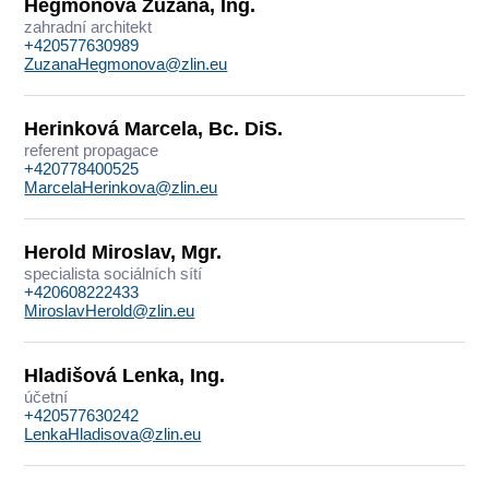
Hegmonová Zuzana, Ing.
zahradní architekt
+420577630989
ZuzanaHegmonova@zlin.eu
Herinková Marcela, Bc. DiS.
referent propagace
+420778400525
MarcelaHerinkova@zlin.eu
Herold Miroslav, Mgr.
specialista sociálních sítí
+420608222433
MiroslavHerold@zlin.eu
Hladišová Lenka, Ing.
účetní
+420577630242
LenkaHladisova@zlin.eu