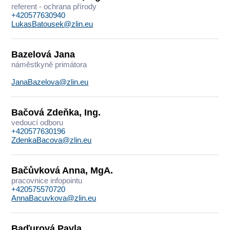
referent - ochrana přírody
+420577630940
LukasBatousek@zlin.eu
Bazelová Jana
náměstkyně primátora
JanaBazelova@zlin.eu
Bačová Zdeňka, Ing.
vedoucí odboru
+420577630196
ZdenkaBacova@zlin.eu
Bačůvková Anna, MgA.
pracovnice infopointu
+420575570720
AnnaBacuvkova@zlin.eu
Baďurová Pavla