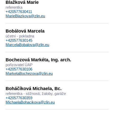
Blažková Marie
referentka
+420577630411
MarieBlazkova@zlin.eu
Bobálová Marcela
účetní - pokladna
+420577630145
MarcelaBobalova@zlin.eu
Bochezová Markéta, Ing. arch.
pořizovatel ÚAP
+420577630106
MarketaBochezova@zlin.eu
Boháčíková Michaela, Bc.
referentka - stížnosti, žaloby, garáže
+420577630359
MichaelaBohacikova@zlin.eu