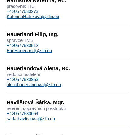
Hatriková Kateřina, Bc.
pracovník TIC
+420577630273
KaterinaHatrikova@zlin.eu
Hauerland Filip, Ing.
správce TMS
+420577630512
FilipHauerland@zlin.eu
Hauerlandová Alena, Bc.
vedoucí oddělení
+420577630953
alenahauerlandova@zlin.eu
Havlištová Šárka, Mgr.
referent dopravních přestupků
+420577630664
sarkahavlistova@zlin.eu