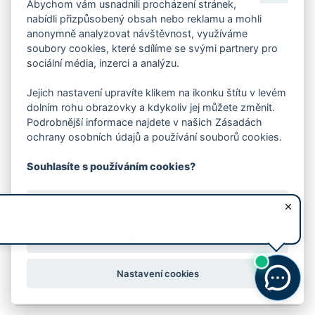
Abychom vám usnadnili procházení stránek,
Hoferek Petr, Ing.
nabídli přizpůsobený obsah nebo reklamu a mohli
vedoucí oddělení
anonymně analyzovat návštěvnost, využíváme
+420604220318
PetrHoferek@zlin.eu
soubory cookies, které sdílíme se svými partnery pro
sociální média, inzerci a analýzu.
Hofmanová Ivana, Bc.
Jejich nastavení upravíte klikem na ikonku štítu v levém
referent SSŘ
dolním rohu obrazovky a kdykoliv jej můžete změnit.
+420577630150
Podrobnější informace najdete v našich Zásadách
IvanaHofmanova@zlin.eu
ochrany osobních údajů a používání souborů cookies.
Souhlasíte s používáním cookies?
Hofrichterová Lucie, Mgr.
vedoucí odboru
+420577630164
Ano, souhlasím
LucieHofrichterova@zlin.eu
Nesouhlasím
Holcová Jana, Ing.
vedoucí odboru
+420577630158
Nastavení cookies
JanaHolcova@zlin.eu