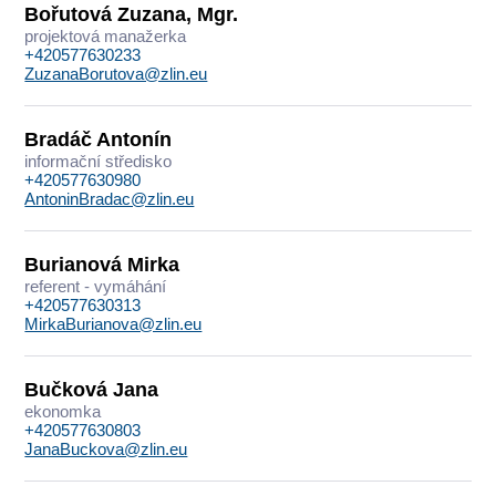
Bořutová Zuzana, Mgr.
projektová manažerka
+420577630233
ZuzanaBorutova@zlin.eu
Bradáč Antonín
informační středisko
+420577630980
AntoninBradac@zlin.eu
Burianová Mirka
referent - vymáhání
+420577630313
MirkaBurianova@zlin.eu
Bučková Jana
ekonomka
+420577630803
JanaBuckova@zlin.eu