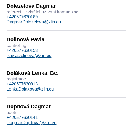
Doleželová Dagmar
referent - zvláštní užívání komunikací
+420577630189
DagmarDolezelova@zlin.eu
Dolinová Pavla
controlling
+420577630153
PavlaDolinova@zlin.eu
Doláková Lenka, Bc.
registrace
+420577630913
LenkaDolakova@zlin.eu
Dopitová Dagmar
účetní
+420577630141
DagmarDopitova@zlin.eu