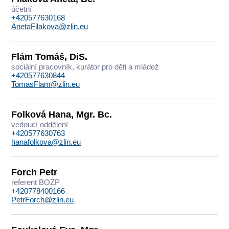
účetní
+420577630168
AnetaFilakova@zlin.eu
Flám Tomáš, DiS.
sociální pracovník, kurátor pro děti a mládež
+420577630844
TomasFlam@zlin.eu
Folková Hana, Mgr. Bc.
vedoucí oddělení
+420577630763
hanafolkova@zlin.eu
Forch Petr
referent BOZP
+420778400166
PetrForch@zlin.eu