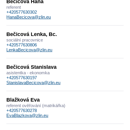
Bečicová Hana
referent
+420577630302
HanaBecicova@zlin.eu
Bečicová Lenka, Bc.
sociální pracovnice
+420577630806
LenkaBecicova@zlin.eu
Bečicová Stanislava
asistentka - ekonomka
+420577630197
StanislavaBecicova@zlin.eu
Blažková Eva
referent ověřování (matrikářka)
+420577630278
EvaBlazkova@zlin.eu