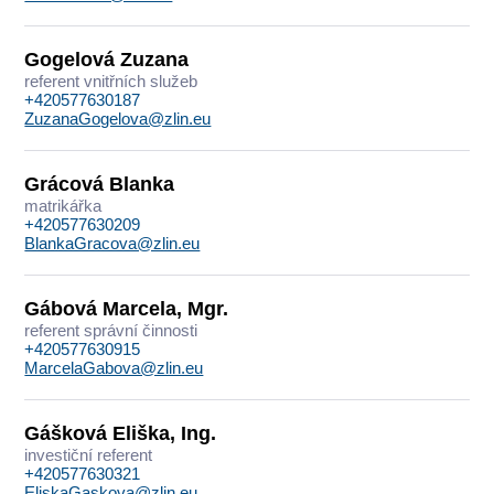
Gogelová Zuzana
referent vnitřních služeb
+420577630187
ZuzanaGogelova@zlin.eu
Grácová Blanka
matrikářka
+420577630209
BlankaGracova@zlin.eu
Gábová Marcela, Mgr.
referent správní činnosti
+420577630915
MarcelaGabova@zlin.eu
Gášková Eliška, Ing.
investiční referent
+420577630321
EliskaGaskova@zlin.eu