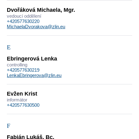
Dvořáková Michaela, Mgr.
vedoucí oddělení
+420577630220
MichaelaDvorakova@zlin.eu
E
Ebringerová Lenka
controlling
+420577630219
LenkaEbringerova@zlin.eu
Evžen Krist
informátor
+420577630500
F
Fabián Lukáš, Bc.