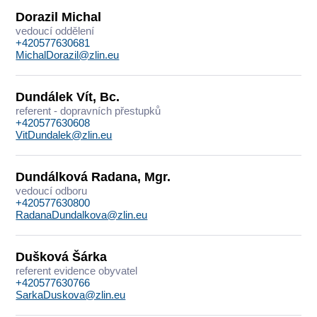
Dorazil Michal
vedoucí oddělení
+420577630681
MichalDorazil@zlin.eu
Dundálek Vít, Bc.
referent - dopravních přestupků
+420577630608
VitDundalek@zlin.eu
Dundálková Radana, Mgr.
vedoucí odboru
+420577630800
RadanaDundalkova@zlin.eu
Dušková Šárka
referent evidence obyvatel
+420577630766
SarkaDuskova@zlin.eu