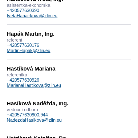
asistentka-ekonomka
+420577630390
IvetaHanackova@zlin.eu
Hapák Martin, Ing.
referent
+420577630176
MartinHapak@zlin.eu
Hastíková Mariana
referentka
+420577630926
MarianaHastikova@zlin.eu
Hasíková Naděžda, Ing.
vedoucí odboru
+420577630900,944
NadezdaHasikova@zlin.eu