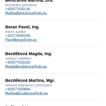
Beníčková Martina, DiS.
asistentka primátora
+420577630136
MartinaBenickova@zlin.eu
Beran Pavel, Ing.
interní auditor
+420778400296
PavelBeran@zlin.eu
Bezděková Magda, Ing.
vedoucí oddělení
+420577630169
MagdaBezdekova@zlin.eu
Bezděková Martina, Mgr.
referent dopravních přestupků
+420577630684
MartinaBezdekova@zlin.eu