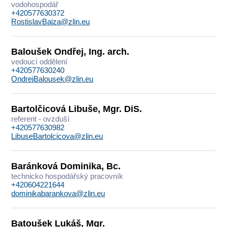
vodohospodář
+420577630372
RostislavBajza@zlin.eu
Baloušek Ondřej, Ing. arch.
vedoucí oddělení
+420577630240
OndrejBalousek@zlin.eu
Bartolčicová Libuše, Mgr. DiS.
referent - ovzduší
+420577630982
LibuseBartolcicova@zlin.eu
Baránková Dominika, Bc.
technicko hospodářský pracovník
+420604221644
dominikabarankova@zlin.eu
Batoušek Lukáš, Mgr.