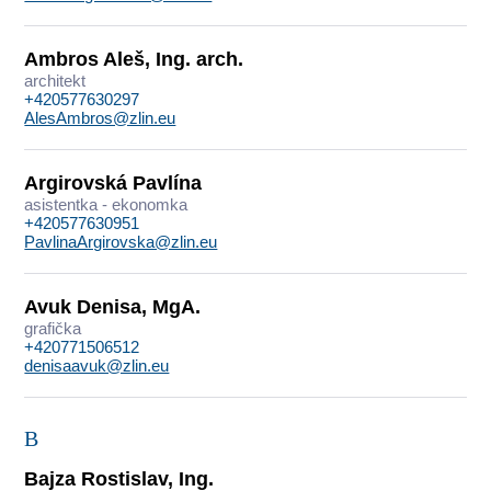
Ambros Aleš, Ing. arch.
architekt
+420577630297
AlesAmbros@zlin.eu
Argirovská Pavlína
asistentka - ekonomka
+420577630951
PavlinaArgirovska@zlin.eu
Avuk Denisa, MgA.
grafička
+420771506512
denisaavuk@zlin.eu
B
Bajza Rostislav, Ing.