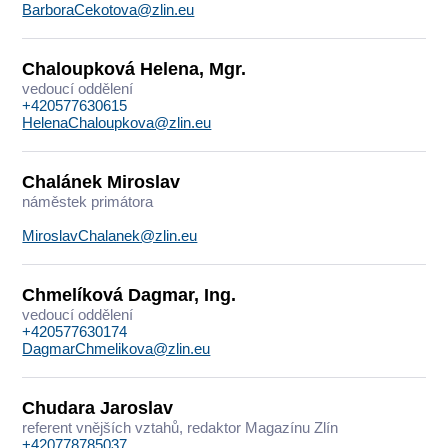
BarboraCekotova@zlin.eu
Chaloupková Helena, Mgr.
vedoucí oddělení
+420577630615
HelenaChaloupkova@zlin.eu
Chalánek Miroslav
náměstek primátora
MiroslavChalanek@zlin.eu
Chmelíková Dagmar, Ing.
vedoucí oddělení
+420577630174
DagmarChmelikova@zlin.eu
Chudara Jaroslav
referent vnějších vztahů, redaktor Magazínu Zlín
+420778785037