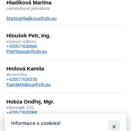
Hladíková Martina
náměstkyně primátora
MartinaHladikova@zlin.eu
Hloušek Petr, Ing.
vedoucí odboru
+420577630680
PetrHlousek@zlin.eu
Hnilová Kamila
ekonomka
+420577630235
KamilaHnilova@zlin.eu
Hobza Ondřej, Mgr.
informatik GIS
+420577630968
OndrejHobza@zlin.eu
Informace o cookies!