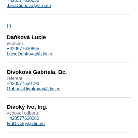
+420577630636
JanaCichova@zlin.eu
D
Daňková Lucie
ekonom
+420577630655
LucieDankova@zlin.eu
Divoková Gabriela, Bc.
referent
+420577630199
GabrielaDivokova@zlin.eu
Divoký Ivo, Ing.
vedoucí odboru
+420577630960
IvoDivoky@zlin.eu