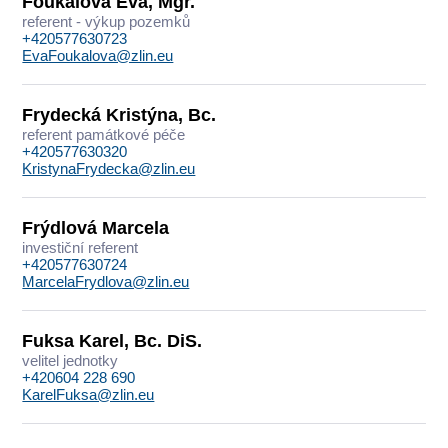
Foukalová Eva, Mgr.
referent - výkup pozemků
+420577630723
EvaFoukalova@zlin.eu
Frydecká Kristýna, Bc.
referent památkové péče
+420577630320
KristynaFrydecka@zlin.eu
Frýdlová Marcela
investiční referent
+420577630724
MarcelaFrydlova@zlin.eu
Fuksa Karel, Bc. DiS.
velitel jednotky
+420604 228 690
KarelFuksa@zlin.eu