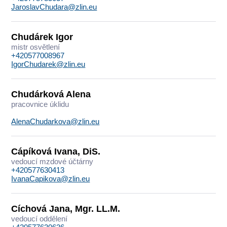
JaroslavChudara@zlin.eu
Chudárek Igor
mistr osvětlení
+420577008967
IgorChudarek@zlin.eu
Chudárková Alena
pracovnice úklidu
AlenaChudarkova@zlin.eu
Cápíková Ivana, DiS.
vedoucí mzdové účtárny
+420577630413
IvanaCapikova@zlin.eu
Cíchová Jana, Mgr. LL.M.
vedoucí oddělení