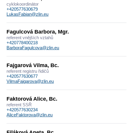
cyklokoordinátor
+420577630679
LukasFabian@zlin.eu
Fagulcová Barbora, Mgr.
referent vnějších vztahů
+420778400218
BarboraFagulcova@zlin.eu
Fajgarová Vilma, Bc.
referent registru řidičů
+420577630677
VilmaFajgarova@zlin.eu
Faktorová Alice, Bc.
referent SSŘ
+420577630234
AliceFaktorova@zlin.eu
Filáková Aneta, Bc.