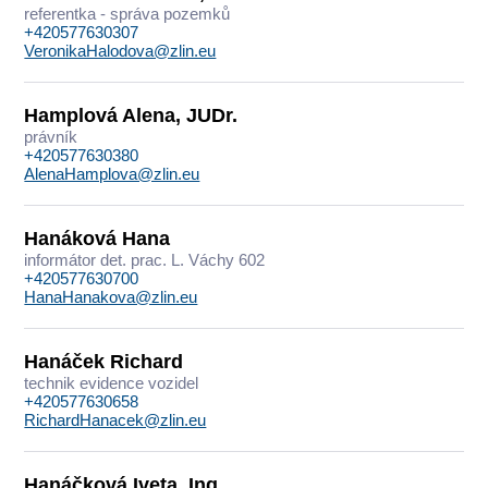
referentka - správa pozemků
+420577630307
VeronikaHalodova@zlin.eu
Hamplová Alena, JUDr.
právník
+420577630380
AlenaHamplova@zlin.eu
Hanáková Hana
informátor det. prac. L. Váchy 602
+420577630700
HanaHanakova@zlin.eu
Hanáček Richard
technik evidence vozidel
+420577630658
RichardHanacek@zlin.eu
Hanáčková Iveta, Ing.