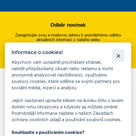
Odběr novinek
Zaregistrujte svou e-mailovou adresu k pravidelnému odběru
aktuálních informací z našeho webu
Informace o cookies!
Přihlásit se k odběru
Abychom vám usnadnili procházení stránek,
nabídli přizpůsobený obsah nebo reklamu a mohli
anonymně analyzovat návštěvnost, využíváme
Aplikace Mobilní rozhlas
soubory cookies, které sdílíme se svými partnery pro
sociální média, inzerci a analýzu.
Chcete dostávat do svého mobilu či mailu upozornění na
blížící se nebezpečí, odstávky, poruchy a výpadky energií,
Jejich nastavení upravíte klikem na ikonku štítu v levém
ankety, pozvánky na kulturní a sportovní akce?
dolním rohu obrazovky a kdykoliv jej můžete změnit.
Více informací o aplikaci
Podrobnější informace najdete v našich Zásadách
ochrany osobních údajů a používání souborů cookies.
Souhlasíte s používáním cookies?