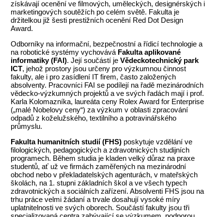
získávají ocenění ve filmových, uměleckých, designérských i
marketingových soutěžích po celém světě. Fakulta je
držitelkou již šesti prestižních ocenění Red Dot Design
Award.
Odborníky na informační, bezpečnostní a řídicí technologie a
na robotické systémy vychovává
Fakulta aplikované
informatiky (FAI)
. Její součástí je
Vědeckotechnický park
ICT
, jehož prostory jsou určeny pro výzkumnou činnost
fakulty, ale i pro zasídlení IT firem, často založených
absolventy. Pracovníci FAI se podílejí na řadě mezinárodních
vědecko-výzkumných projektů a ve svých řadách mají i prof.
Karla Kolomazníka, laureáta ceny Rolex Award for Enterprise
(„malé Nobelovy ceny“) za výzkum v oblasti zpracování
odpadů z koželužského, textilního a potravinářského
průmyslu.
Fakulta humanitních studií (FHS)
poskytuje vzdělání ve
filologických, pedagogických a zdravotnických studijních
programech. Během studia je kladen velký důraz na praxe
studentů, ať už ve firmách zaměřených na mezinárodní
obchod nebo v překladatelských agenturách, v mateřských
školách, na 1. stupni základních škol a ve všech typech
zdravotnických a sociálních zařízení. Absolventi FHS jsou na
trhu práce velmi žádaní a trvale dosahují vysoké míry
uplatnitelnosti ve svých oborech. Součástí fakulty jsou tři
specializovaná centra zabývající se výzkumem, podporou