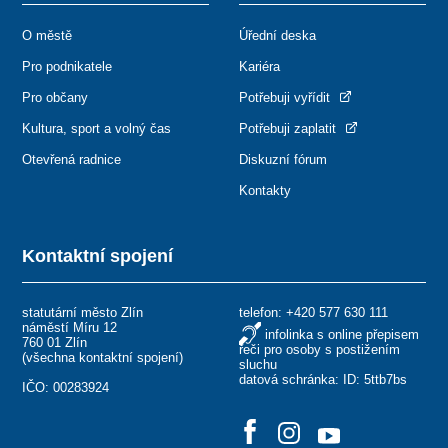
O městě
Úřední deska
Pro podnikatele
Kariéra
Pro občany
Potřebuji vyřídit
Kultura, sport a volný čas
Potřebuji zaplatit
Otevřená radnice
Diskuzní fórum
Kontakty
Kontaktní spojení
statutární město Zlín
telefon:
+420 577 630 111
náměstí Míru 12
infolinka s online přepisem
760 01 Zlín
řeči pro osoby s postižením
(
všechna kontaktní spojení
)
sluchu
datová schránka: ID: 5ttb7bs
IČO: 00283924