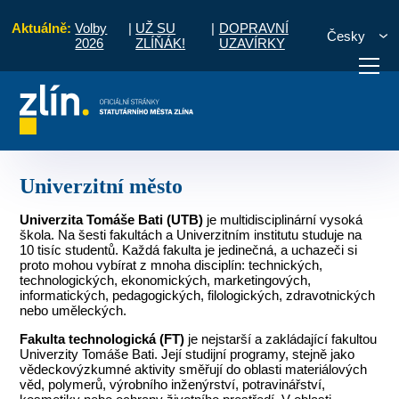
Aktuálně:
Volby
|
UŽ SU
|
DOPRAVNÍ
Česky
2026
ZLÍŇÁK!
UZAVÍRKY
Úvod
O městě
Univerzitní město
otřebuji vyřídit
Potřebuji zaplatit
Diskuzní fór
Univerzitní město
Univerzita Tomáše Bati (UTB)
je multidisciplinární vysoká
škola. Na šesti fakultách a Univerzitním institutu studuje na
10 tisíc studentů. Každá fakulta je jedinečná, a uchazeči si
proto mohou vybírat z mnoha disciplín: technických,
technologických, ekonomických, marketingových,
informatických, pedagogických, filologických, zdravotnických
nebo uměleckých.
Fakulta technologická
(FT)
je nejstarší a zakládající fakultou
Univerzity Tomáše Bati. Její studijní programy, stejně jako
vědeckovýzkumné aktivity směřují do oblasti materiálových
věd, polymerů, výrobního inženýrství, potravinářství,