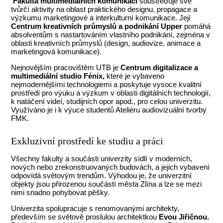
Fakulta multimediálních komunikací
soustřeďuje své
tvůrčí aktivity na oblast praktického designu, propagace a
výzkumu marketingové a interkulturní komunikace. Její
Centrum kreativních průmyslů a podnikání Upper
pomáhá
absolventům s nastartováním vlastního podnikání, zejména v
oblasti kreativních průmyslů (design, audiovize, animace a
marketingová komunikace).
Nejnovějším pracovištěm UTB je
Centrum digitalizace a
multimediální studio
Fénix,
které je vybaveno
nejmodernějšími technologiemi a poskytuje vysoce kvalitní
prostředí pro výuku a výzkum v oblasti digitálních technologií,
k natáčení videí, studijních opor apod., pro celou univerzitu.
Využíváno je i k výuce studentů Ateliéru audiovizuální tvorby
FMK.
Exkluzivní prostředí ke studiu a práci
Všechny fakulty a součásti univerzity sídlí v moderních,
nových nebo zrekonstruovaných budovách, a jejich vybavení
odpovídá světovým trendům. Výhodou je, že univerzitní
objekty jsou přirozenou součástí města Zlína a lze se mezi
nimi snadno pohybovat pěšky.
Univerzita spolupracuje s renomovanými architekty,
především se světově proslulou architektkou
Evou Jiřičnou.