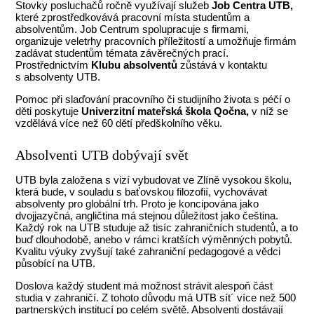
Stovky posluchačů ročně využívají služeb
Job Centra UTB,
které
zprostředkovává pracovní místa studentům a
absolventům. Job Centrum spolupracuje s firmami,
organizuje veletrhy pracovních příležitostí a umožňuje firmám
zadávat studentům témata závěrečných prací.
Prostřednictvím
Klubu absolventů
zůstává v kontaktu
s absolventy UTB.
Pomoc při slaďování pracovního či studijního života s péčí o
děti poskytuje
Univerzitní mateřská škola Qočna,
v níž se
vzdělává více než 60 dětí předškolního věku.
Absolventi UTB dobývají svět
UTB byla založena s vizí vybudovat ve Zlíně vysokou školu,
která bude, v souladu s baťovskou filozofií, vychovávat
absolventy pro globální trh. Proto je koncipována jako
dvojjazyčná, angličtina má stejnou důležitost jako čeština.
Každý rok na UTB studuje až tisíc zahraničních studentů, a to
buď dlouhodobě, anebo v rámci kratších výměnných pobytů.
Kvalitu výuky zvyšují také zahraniční pedagogové a vědci
působící na UTB.
Doslova každý student má možnost strávit alespoň část
studia v zahraničí. Z tohoto důvodu má UTB sít´ více než 500
partnerských institucí po celém světě. Absolventi dostávají