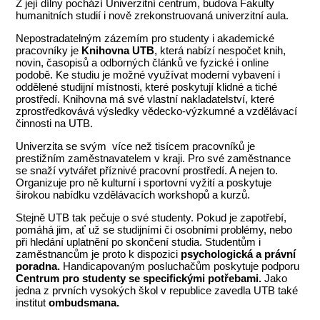
Z její dílny pochází Univerzitní centrum, budova Fakulty
humanitních studií i nově zrekonstruovaná univerzitní aula.
Nepostradatelným zázemím pro studenty i akademické
pracovníky je
Knihovna UTB
, která nabízí nespočet knih,
novin, časopisů a odborných článků ve fyzické i online
podobě. Ke studiu je možné využívat moderní vybavení i
oddělené studijní místnosti, které poskytují klidné a tiché
prostředí. Knihovna má své vlastní nakladatelství, které
zprostředkovává výsledky vědecko-výzkumné a vzdělávací
činnosti na UTB.
Univerzita se svým více než tisícem pracovníků je
prestižním zaměstnavatelem v kraji. Pro své zaměstnance
se snaží vytvářet příznivé pracovní prostředí. A nejen to.
Organizuje pro ně kulturní i sportovní vyžití a poskytuje
širokou nabídku vzdělávacích workshopů a kurzů.
Stejně UTB tak pečuje o své studenty. Pokud je zapotřebí,
pomáhá jim, ať už se studijními či osobními problémy, nebo
při hledání uplatnění po skončení studia. Studentům i
zaměstnancům je proto k dispozici
psychologická a právní
poradna.
Handicapovaným posluchačům poskytuje podporu
Centrum pro studenty se specifickými potřebami.
Jako
jedna z prvních vysokých škol v republice zavedla UTB také
institut
ombudsmana.