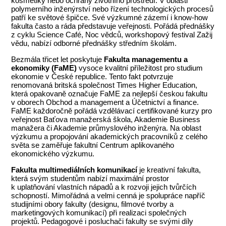
kosmetiky nebo ochrany životního prostředí. V oblasti
polymerního inženýrství nebo řízení technologických procesů
patří ke světové špičce. Své výzkumné zázemí i know-how
fakulta často a ráda představuje veřejnosti. Pořádá přednášky
z cyklu Science Café, Noc vědců, workshopový festival Zažij
vědu, nabízí odborné přednášky středním školám.
Bezmála třicet let poskytuje
Fakulta managementu a
ekonomiky (FaME)
vysoce kvalitní příležitost pro studium
ekonomie v České republice. Tento fakt potvrzuje
renomovaná britská společnost Times Higher Education,
která opakovaně označuje FaME za nejlepší českou fakultu
v oborech Obchod a management a Účetnictví a finance.
FaME každoročně pořádá vzdělávací certifikované kurzy pro
veřejnost Baťova manažerská škola, Akademie Business
manažera či Akademie průmyslového inženýra. Na oblast
výzkumu a propojování akademických pracovníků z celého
světa se zaměřuje fakultní Centrum aplikovaného
ekonomického výzkumu.
Fakulta multimediálních komunikací
je kreativní fakulta,
která svým studentům nabízí maximální prostor
k uplatňování vlastních nápadů a k rozvoji jejich tvůrčích
schopností. Mimořádná a velmi cenná je spolupráce napříč
studijními obory fakulty (designu, filmové tvorby a
marketingových komunikací) při realizaci společných
projektů. Pedagogové i posluchači fakulty se svými díly