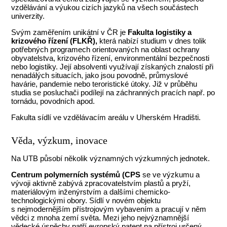
vzdělávání a výukou cizích jazyků na všech součástech
univerzity.
Svým zaměřením unikátní
v ČR je
Fakulta logistiky a
krizového řízení (FLKŘ),
která nabízí studium v dnes tolik
potřebných programech orientovaných na oblast ochrany
obyvatelstva, krizového řízení, environmentální bezpečnosti
nebo logistiky. Její absolventi využívají získaných znalostí při
nenadálých situacích, jako jsou povodně, průmyslové
havárie, pandemie nebo teroristické útoky. Již v průběhu
studia se posluchači podílejí na záchranných pracích např. po
tornádu, povodních apod.
Fakulta sídlí ve vzdělávacím areálu v Uherském Hradišti.
Věda, výzkum, inovace
Na UTB působí několik významných výzkumných jednotek.
Centrum polymerních systémů (CPS
se ve výzkumu a
vývoji aktivně zabývá zpracovatelstvím plastů a pryží,
materiálovým inženýrstvím a dalšími chemicko-
technologickými obory. Sídlí v novém objektu
s nejmodernějším přístrojovým vybavením a pracují v něm
vědci z mnoha zemí světa. Mezi jeho nejvýznamnější
vědecké úspěchy patří evropský patent na přístroj určený