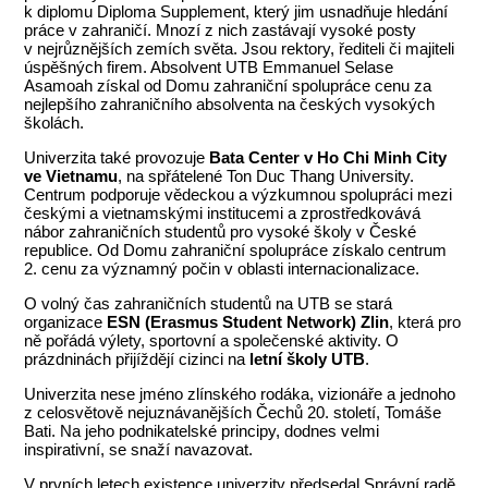
k diplomu Diploma Supplement, který jim usnadňuje hledání
práce v zahraničí. Mnozí z nich zastávají vysoké posty
v nejrůznějších zemích světa. Jsou rektory, řediteli či majiteli
úspěšných firem. Absolvent UTB Emmanuel Selase
Asamoah získal od Domu zahraniční spolupráce cenu za
nejlepšího zahraničního absolventa na českých vysokých
školách.
Univerzita také provozuje
Bata Center v Ho Chi Minh City
ve Vietnamu
, na spřátelené Ton Duc Thang University.
Centrum podporuje vědeckou a výzkumnou spolupráci mezi
českými a vietnamskými institucemi a zprostředkovává
nábor zahraničních studentů pro vysoké školy v České
republice. Od Domu zahraniční spolupráce získalo centrum
2. cenu za významný počin v oblasti internacionalizace.
O volný čas zahraničních studentů na UTB se stará
organizace
ESN (Erasmus Student Network) Zlin
, která pro
ně pořádá výlety, sportovní a společenské aktivity. O
prázdninách přijíždějí cizinci na
letní školy UTB
.
Univerzita nese jméno zlínského rodáka, vizionáře a jednoho
z celosvětově nejuznávanějších Čechů 20. století, Tomáše
Bati. Na jeho podnikatelské principy, dodnes velmi
inspirativní, se snaží navazovat.
V prvních letech existence univerzity předsedal Správní radě