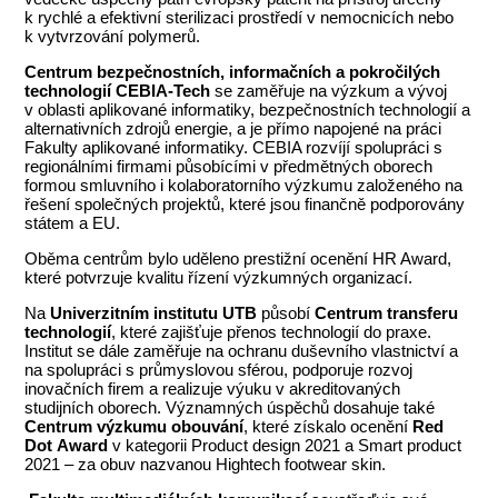
k rychlé a efektivní sterilizaci prostředí v nemocnicích nebo
k vytvrzování polymerů.
Centrum bezpečnostních, informačních a pokročilých
technologií CEBIA-Tech
se zaměřuje na výzkum a vývoj
v oblasti aplikované informatiky, bezpečnostních technologií a
alternativních zdrojů energie, a je přímo napojené na práci
Fakulty aplikované informatiky. CEBIA rozvíjí spolupráci s
regionálními firmami působícími v předmětných oborech
formou smluvního i kolaboratorního výzkumu založeného na
řešení společných projektů, které jsou finančně podporovány
státem a EU.
Oběma centrům bylo uděleno prestižní ocenění HR Award,
které potvrzuje kvalitu řízení výzkumných organizací.
Na
Univerzitním institutu UTB
působí
Centrum transferu
technologií
, které zajišťuje přenos technologií do praxe.
Institut se dále zaměřuje na ochranu duševního vlastnictví a
na spolupráci s průmyslovou sférou, podporuje rozvoj
inovačních firem a realizuje výuku v akreditovaných
studijních oborech. Významných úspěchů dosahuje také
Centrum výzkumu obouvání
, které získalo ocenění
Red
Dot
Award
v kategorii Product design 2021 a Smart product
2021 – za obuv nazvanou Hightech footwear skin.