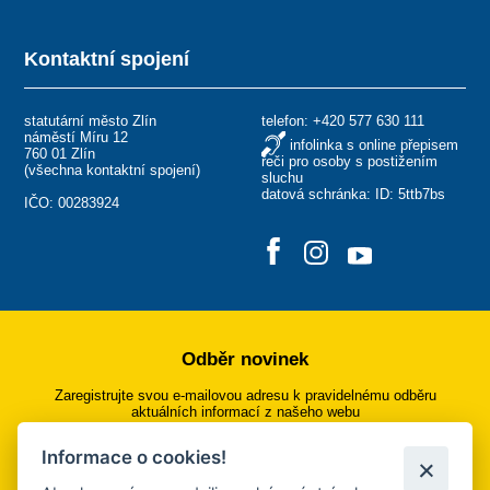
Kontaktní spojení
statutární město Zlín
telefon:
+420 577 630 111
náměstí Míru 12
infolinka s online přepisem
760 01 Zlín
řeči pro osoby s postižením
(
všechna kontaktní spojení
)
sluchu
datová schránka: ID: 5ttb7bs
IČO: 00283924
Odběr novinek
Zaregistrujte svou e-mailovou adresu k pravidelnému odběru
aktuálních informací z našeho webu
Informace o cookies!
Přihlásit se k odběru