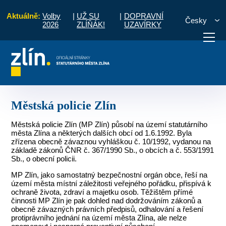
Aktuálně:
Volby
|
UŽ SU
|
DOPRAVNÍ
Česky
2026
ZLÍŇÁK!
UZAVÍRKY
Úvod
Pro občany
Městská policie Zlín
otřebuji vyřídit
Potřebuji zaplatit
Diskuzní fór
Městská policie Zlín
Městská policie Zlín (MP Zlín) působí na území statutárního
města Zlína a některých dalších obcí od 1.6.1992. Byla
zřízena obecně závaznou vyhláškou č. 10/1992, vydanou na
základě zákonů ČNR č. 367/1990 Sb., o obcích a č. 553/1991
Sb., o obecní policii.
MP Zlín, jako samostatný bezpečnostní orgán obce, řeší na
území města místní záležitosti veřejného pořádku, přispívá k
ochraně života, zdraví a majetku osob. Těžištěm přímé
činnosti MP Zlín je pak dohled nad dodržováním zákonů a
obecně závazných právních předpisů, odhalování a řešení
protiprávního jednání na území města Zlína, ale nelze