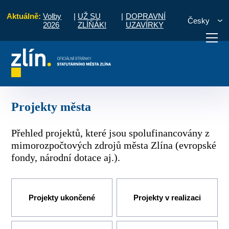
Aktuálně:
Volby
|
UŽ SU
|
DOPRAVNÍ
Česky
2026
ZLÍŇÁK!
UZAVÍRKY
Úvod
O městě
Projekty města
otřebuji vyřídit
Potřebuji zaplatit
Diskuzní fór
Projekty města
Přehled projektů, které jsou spolufinancovány z
mimorozpočtových zdrojů města Zlína (evropské
fondy, národní dotace aj.).
Projekty ukončené
Projekty v realizaci