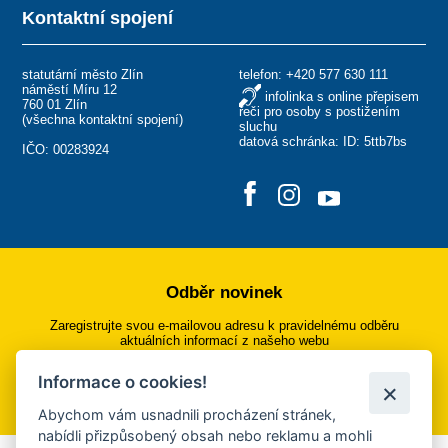
Kontaktní spojení
statutární město Zlín
telefon:
+420 577 630 111
náměstí Míru 12
infolinka s online přepisem
760 01 Zlín
řeči pro osoby s postižením
(
všechna kontaktní spojení
)
sluchu
datová schránka: ID: 5ttb7bs
IČO: 00283924
Odběr novinek
Zaregistrujte svou e-mailovou adresu k pravidelnému odběru
aktuálních informací z našeho webu
Informace o cookies!
Přihlásit se k odběru
Abychom vám usnadnili procházení stránek,
nabídli přizpůsobený obsah nebo reklamu a mohli