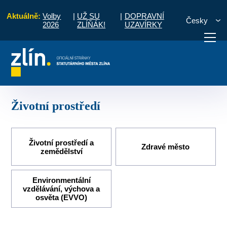
Aktuálně:
Volby
|
UŽ SU
|
DOPRAVNÍ
Česky
2026
ZLÍŇÁK!
UZAVÍRKY
Úvod
O městě
Životní prostředí
otřebuji vyřídit
Potřebuji zaplatit
Diskuzní fór
Životní prostředí
Životní prostředí a
Zdravé město
zemědělství
Environmentální
vzdělávání, výchova a
osvěta (EVVO)