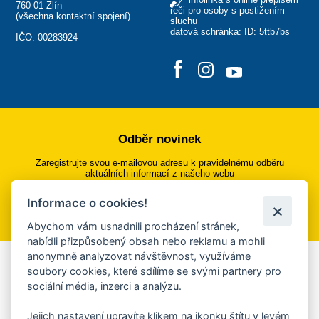
760 01 Zlín
řeči pro osoby s postižením
(
všechna kontaktní spojení
)
sluchu
datová schránka: ID: 5ttb7bs
IČO: 00283924
Odběr novinek
Zaregistrujte svou e-mailovou adresu k pravidelnému odběru
aktuálních informací z našeho webu
Informace o cookies!
Přihlásit se k odběru
Abychom vám usnadnili procházení stránek,
nabídli přizpůsobený obsah nebo reklamu a mohli
anonymně analyzovat návštěvnost, využíváme
Aplikace Mobilní rozhlas
soubory cookies, které sdílíme se svými partnery pro
sociální média, inzerci a analýzu.
Chcete dostávat do svého mobilu či mailu upozornění na
blížící se nebezpečí, odstávky, poruchy a výpadky energií,
Jejich nastavení upravíte klikem na ikonku štítu v levém
ankety, pozvánky na kulturní a sportovní akce?