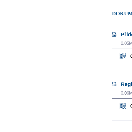
DOKUM
Přid
0.05
Regi
0.06