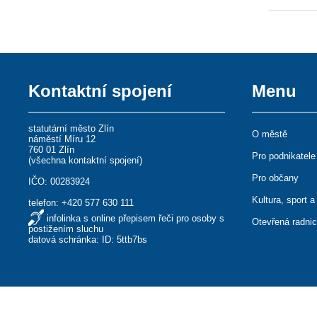
Kontaktní spojení
Menu
statutární město Zlín
O městě
náměstí Míru 12
760 01 Zlín
Pro podnikatele
(
všechna kontaktní spojení
)
Pro občany
IČO: 00283924
Kultura, sport a
telefon:
+420 577 630 111
infolinka s online přepisem řeči pro osoby s
Otevřená radni
postižením sluchu
datová schránka: ID: 5ttb7bs