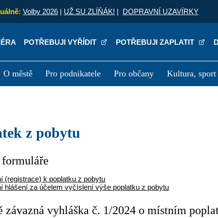
uálně:
Volby 2026
|
UŽ SU ZLÍŇÁK!
|
DOPRAVNÍ UZAVÍRKY
IÉRA
POTŘEBUJI VYŘÍDIT
POTŘEBUJI ZAPLATIT
O městě
Pro podnikatele
Pro občany
Kultura, sport
a
Kariéra
P
latek z pobytu
 formuláře
 (registrace) k poplatku z pobytu
ní hlášení za účelem vyčíslení výše poplatku z pobytu
 závazná vyhláška č. 1/2024 o místním poplat