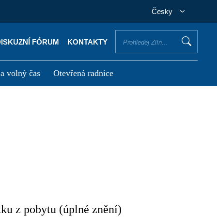
Česky
DISKUZNÍ FÓRUM
KONTAKTY
 a volný čas
Otevřená radnice
otřebuji vyřídit
Potřebuji zaplatit
ku z pobytu (úplné znění)