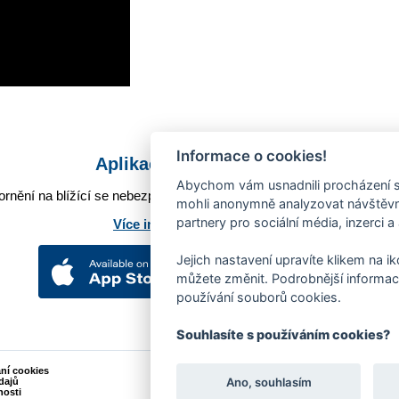
Informace o cookies!
Aplikace Mobilní rozhlas
Abychom vám usnadnili procházení s
rnění na blížící se nebezpečí, odstávky, poruchy a výpadky energií,
mohli anonymně analyzovat návštěvno
partnery pro sociální média, inzerci a
Více informací o aplikaci
Jejich nastavení upravíte klikem na i
můžete změnit. Podrobnější informac
používání souborů cookies.
Souhlasíte s používáním cookies?
ání cookies
Podněty k webovým stránkám
Ano, souhlasím
dajů
Kontakt:
webmaster@zlin.eu
nosti