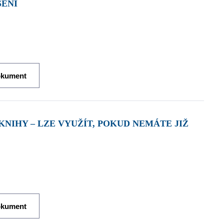
ŠENÍ
okument
okument