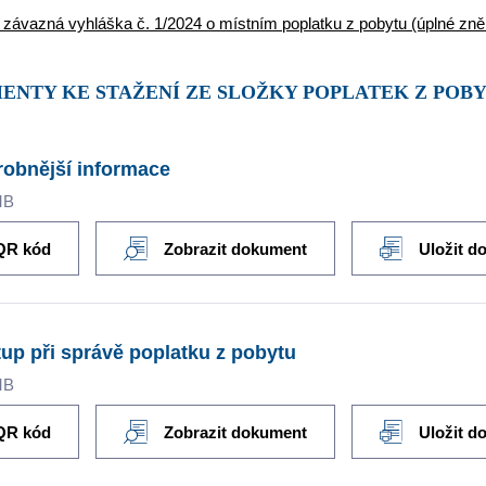
závazná vyhláška č. 1/2024 o místním poplatku z pobytu (úplné zně
MENTY KE STAŽENÍ ZE SLOŽKY POPLATEK Z POB
obnější informace
MB
QR kód
Zobrazit dokument
Uložit d
up při správě poplatku z pobytu
MB
QR kód
Zobrazit dokument
Uložit d