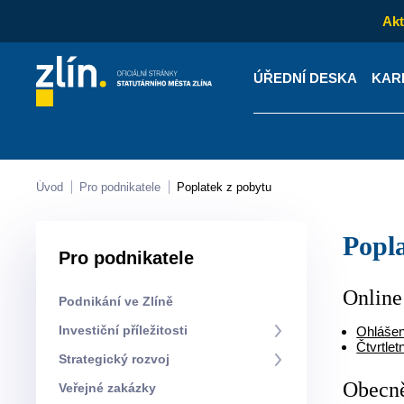
Akt
ÚŘEDNÍ DESKA
KAR
Kontakty
Úřední desk
Úvod
Pro podnikatele
Poplatek z pobytu
Pop
Pro podnikatele
Online
Podnikání ve Zlíně
Investiční příležitosti
Ohlášení
Čtvrtlet
Strategický rozvoj
Obecně
Veřejné zakázky