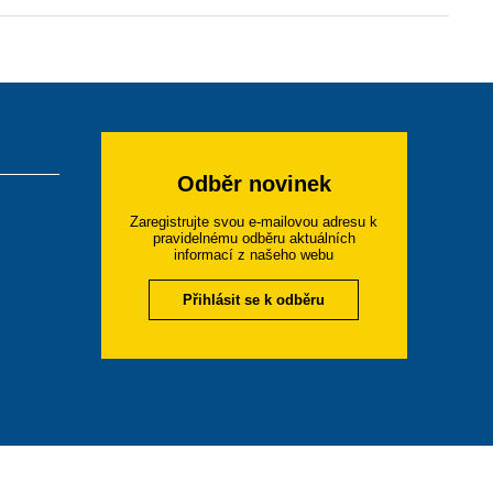
Odběr novinek
Zaregistrujte svou e-mailovou adresu k
pravidelnému odběru aktuálních
informací z našeho webu
Přihlásit se k odběru