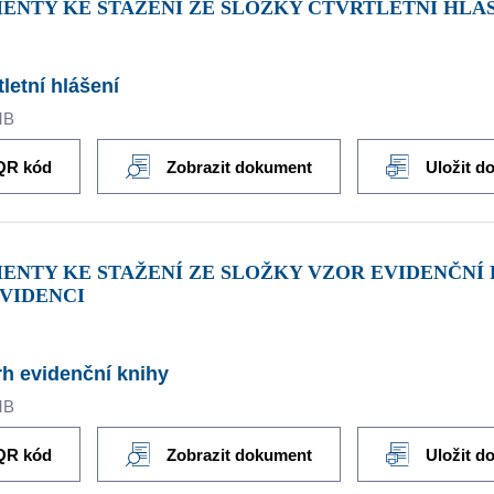
MENTY KE STAŽENÍ ZE SLOŽKY ČTVRTLETNÍ HLÁ
tletní hlášení
MB
QR kód
Zobrazit dokument
Uložit d
VIDENCI
h evidenční knihy
MB
QR kód
Zobrazit dokument
Uložit d