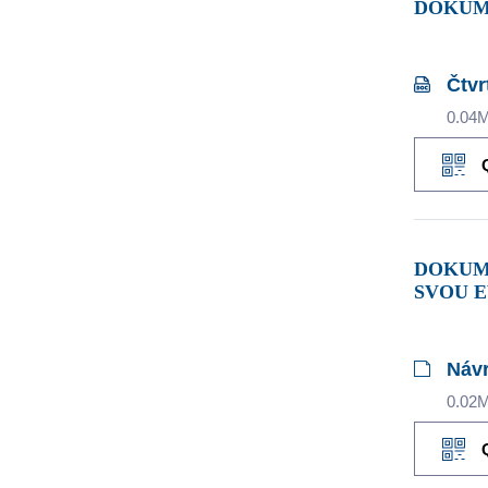
DOKU
Čtvr
0.04
DOKUMENTY KE STAŽENÍ ZE SLOŽKY VZOR EVIDENČNÍ KNIHY – LZE VYUŽÍT, POKUD NEMÁTE JIŽ
SVOU E
Návr
0.02