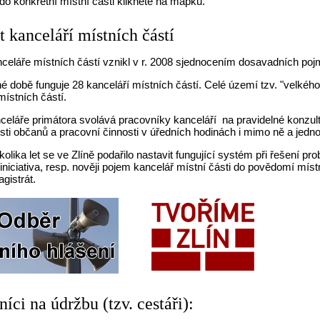
do konkrétní místní části klikněte na mapku.
t kanceláří místních částí
eláře místních částí vznikl v r. 2008 sjednocením dosavadních pojm
 době funguje 28 kanceláří místních částí. Celé území tzv. "velkého" 
místních částí.
celáře primátora svolává pracovníky kanceláří na pravidelné konzu
ti občanů a pracovní činnosti v úředních hodinách i mimo ně a jedn
lika let se ve Zlíně podařilo nastavit fungující systém při řešení p
niciativa, resp. nověji pojem kancelář místní části do povědomí míst
gistrát.
íci na údržbu (tzv. cestáři):