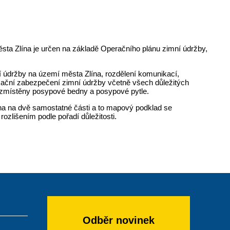
ěsta Zlína je určen na základě Operačního plánu zimní údržby,
í údržby na území města Zlína, rozdělení komunikací,
nizační zabezpečení zimní údržby včetně všech důležitých
ozmístěny posypové bedny a posypové pytle.
ena na dvě samostatné části a to mapový podklad se
zlišením podle pořadí důležitosti.
Odběr novinek