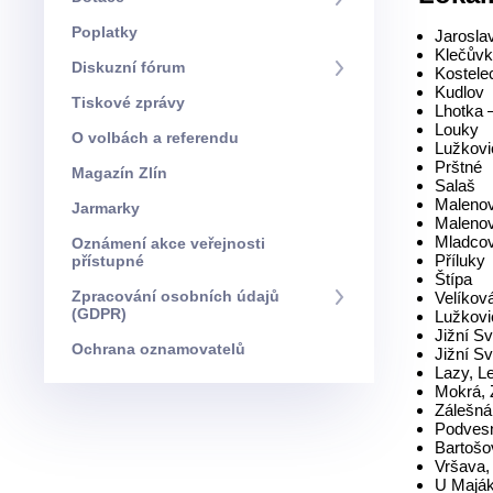
Poplatky
Jarosla
Klečův
Diskuzní fórum
Kostele
Kudlov
Tiskové zprávy
Lhotka 
Louky
O volbách a referendu
Lužkovi
Prštné
Magazín Zlín
Salaš
Malenov
Jarmarky
Malenovi
Mladco
Oznámení akce veřejnosti
Příluky
přístupné
Štípa
Zpracování osobních údajů
Velíkov
(GDPR)
Lužkovi
Jižní Sv
Ochrana oznamovatelů
Jižní Sv
Lazy, Le
Mokrá, 
Zálešná
Podvesn
Bartošo
Vršava,
U Maják