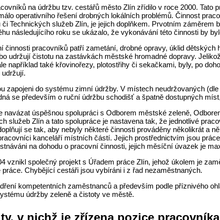
covníků na údržbu tzv. cestářů město Zlín zřídilo v roce 2000. Tato 
álo operativního řešení drobných lokálních problémů. Činnost praco
 či Technických služeb Zlín, je jejich doplňkem. Prvotním záměrem b
ěhu následujícího roku se ukázalo, že vykonávání této činnosti by by
í činnosti pracovníků patří zametání, drobné opravy, úklid dětských h
ebo udržují čistotu na zastávkách městské hromadné dopravy. Jeliko
le například také křovinořezy, plotostřihy či sekačkami, byly, po do
 udržují.
ou zapojeni do systému zimní údržby. V místech neudržovaných (dle 
ná se především o ruční údržbu schodišť a špatně dostupných míst, 
se navázat úspěšnou spolupráci s Odborem městské zeleně, Odborem 
h služeb Zlín a tato spolupráce je nastavena tak, že jednotlivé pra
doplňují se tak, aby nebyly některé činnosti prováděny několikrát a n
 pracovníci kanceláří místních částí. Jejich prostřednictvím jsou pr
tnáváni na dohodu o pracovní činnosti, jejich měsíční úvazek je ma
04 vznikl společný projekt s Úřadem práce Zlín, jehož úkolem je za
práce. Chybějící cestáři jsou vybíráni i z řad nezaměstnaných.
dření kompetentních zaměstnanců a především podle příznivého ohlas
systému údržby zeleně a čistoty ve městě.
ity, v nichž je zřízena pozice pracovník