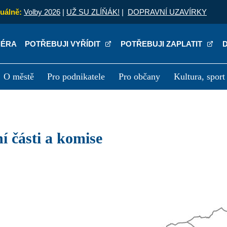
uálně:
Volby 2026
|
UŽ SU ZLÍŇÁK!
|
DOPRAVNÍ UZAVÍRKY
IÉRA
POTŘEBUJI VYŘÍDIT
POTŘEBUJI ZAPLATIT
O městě
Pro podnikatele
Pro občany
Kultura, sport
a
Kariéra
P
tní části a komise