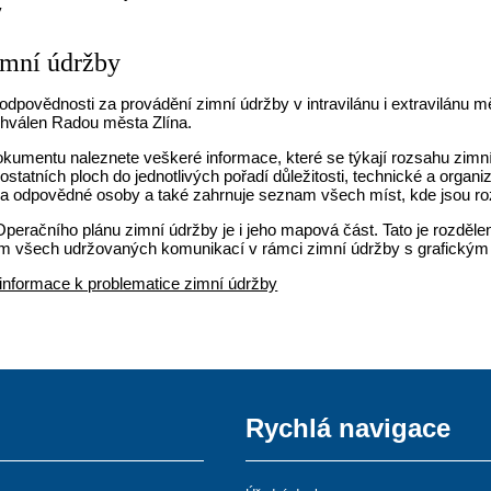
y
imní údržby
dpovědnosti za provádění zimní údržby v intravilánu i extravilánu m
chválen Radou města Zlína.
okumentu naleznete veškeré informace, které se týkají rozsahu zimn
ostatních ploch do jednotlivých pořadí důležitosti, technické a orga
na odpovědné osoby a také zahrnuje seznam všech míst, kde jsou r
peračního plánu zimní údržby je i jeho mapová část. Tato je rozděl
m všech udržovaných komunikací v rámci zimní údržby s grafickým ro
informace k problematice zimní údržby
Rychlá navigace