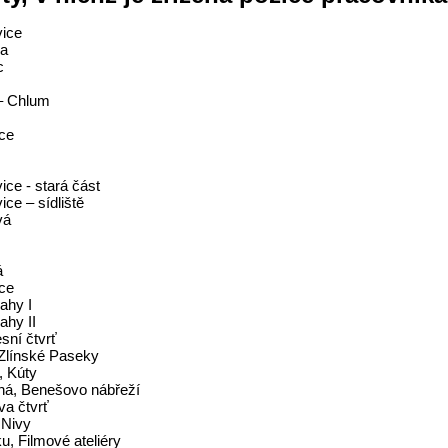
vice
ka
c
– Chlum
ce
ice - stará část
ce – sídliště
vá
á
ce
ahy I
ahy II
sní čtvrť
Zlínské Paseky
, Kúty
á, Benešovo nábřeží
va čtvrť
 Nivy
u, Filmové ateliéry