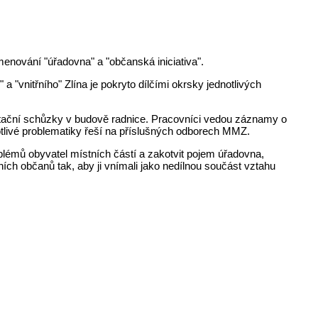
enování "úřadovna" a "občanská iniciativa".
a "vnitřního" Zlína je pokryto dílčími okrsky jednotlivých
ltační schůzky v budově radnice. Pracovníci vedou záznamy o
otlivé problematiky řeší na příslušných odborech MMZ.
roblémů obyvatel místních částí a zakotvit pojem úřadovna,
ních občanů tak, aby ji vnímali jako nedílnou součást vztahu