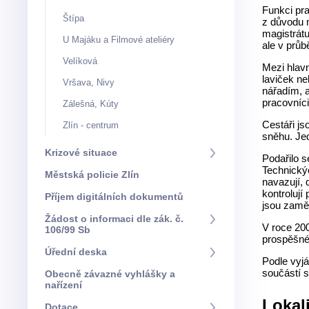
Funkci pra
Štípa
z důvodu m
magistrátu
U Majáku a Filmové ateliéry
ale v průb
Velíková
Mezi hlavn
laviček n
Vršava, Nivy
nářadím, a
pracovníci
Zálešná, Kúty
Cestáři js
Zlín - centrum
sněhu. Jed
Krizové situace
Podařilo 
Technickýc
Městská policie Zlín
navazují, 
kontrolují
Příjem digitálních dokumentů
jsou zaměs
Žádost o informaci dle zák. č.
V roce 20
106/99 Sb
prospěšné 
Úřední deska
Podle vyjá
součástí 
Obecně závazné vyhlášky a
nařízení
Lokal
Dotace