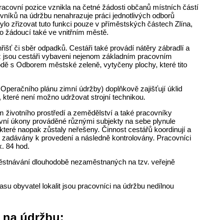
pracovní pozice vznikla na četné žádosti občanů místních částí
vníků na údržbu nenahrazuje práci jednotlivých odborů
ylo zřizovat tuto funkci pouze v příměstských částech Zlína,
lo žádoucí také ve vnitřním městě.
řišť či sběr odpadků. Cestáři také provádí nátěry zábradlí a
ž jsou cestáři vybaveni nejenom základním pracovním
hodě s Odborem městské zeleně, vytyčeny plochy, které tito
Operačního plánu zimní údržby) doplňkově zajišťují úklid
které není možno udržovat strojní technikou.
životního prostředí a zemědělství a také pracovníky
covní úkony prováděné různými subjekty na sebe plynule
ěkteré naopak zůstaly neřešeny. Činnost cestářů koordinují a
áce zadávány k provedení a následně kontrolovány. Pracovníci
x. 84 hod.
městnávání dlouhodobě nezaměstnaných na tzv. veřejně
u obyvatel lokalit jsou pracovníci na údržbu nedílnou
a na údržbu: