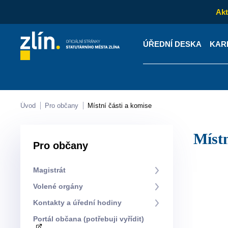
Akt
ÚŘEDNÍ DESKA
KAR
Kontakty
Úřední desk
Úvod
Pro občany
Místní části a komise
Mís
Pro občany
Magistrát
Volené orgány
Kontakty a úřední hodiny
Portál občana (potřebuji vyřídit)