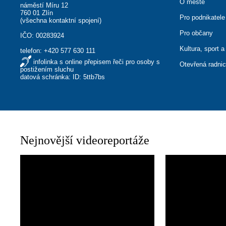
O městě
náměstí Míru 12
760 01 Zlín
Pro podnikatele
(
všechna kontaktní spojení
)
Pro občany
IČO: 00283924
Kultura, sport a
telefon:
+420 577 630 111
infolinka s online přepisem řeči pro osoby s
Otevřená radni
postižením sluchu
datová schránka: ID: 5ttb7bs
Nejnovější videoreportáže