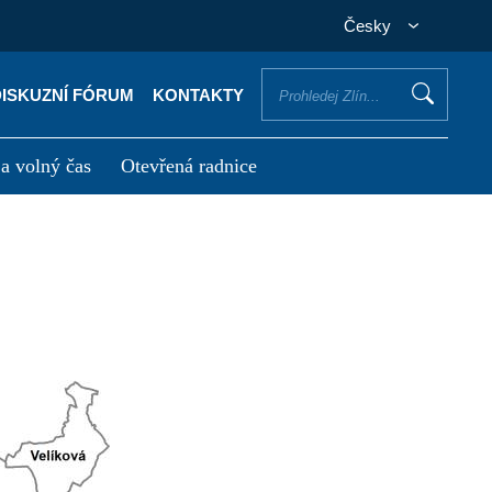
Česky
DISKUZNÍ FÓRUM
KONTAKTY
 a volný čas
Otevřená radnice
otřebuji vyřídit
Potřebuji zaplatit