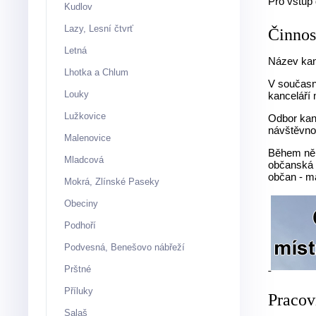
Pro vstup 
Kudlov
Lazy, Lesní čtvrť
Činnos
Letná
Název kanc
Lhotka a Chlum
V současné
Louky
kanceláří 
Lužkovice
Odbor kan
návštěvnos
Malenovice
Během něko
Mladcová
občanská i
občan - ma
Mokrá, Zlínské Paseky
Obeciny
Podhoří
Podvesná, Benešovo nábřeží
Prštné
Příluky
Pracovn
Salaš