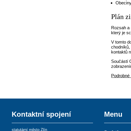
Obecin
Plán z
Rozsah a o
který je s
V tomto d
chodníků, 
kontaktů 
Součástí O
zobrazení
Podrobné 
Kontaktní spojení
Menu
statutární město Zlín