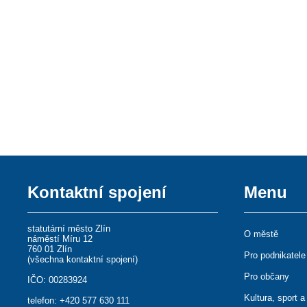
Kontaktní spojení
Menu
statutární město Zlín
O městě
náměstí Míru 12
760 01 Zlín
Pro podnikatele
(
všechna kontaktní spojení
)
Pro občany
IČO: 00283924
Kultura, sport a
telefon:
+420 577 630 111