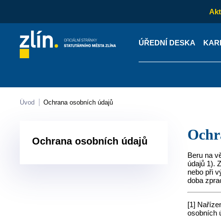
Akt
ÚŘEDNÍ DESKA
KAR
Kontakty
Úřední desk
Úvod
Ochrana osobních údajů
Och
Ochrana osobních údajů
Beru na v
údajů
1)
. 
nebo při v
doba zpra
[1] Naříz
osobních 