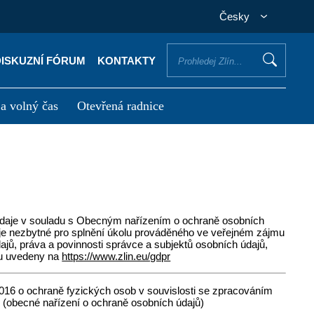
Česky
DISKUZNÍ FÓRUM
KONTAKTY
 a volný čas
Otevřená radnice
otřebuji vyřídit
Potřebuji zaplatit
 údaje v souladu s Obecným nařízením o ochraně osobních
je nezbytné pro splnění úkolu prováděného ve veřejném zájmu
jů, práva a povinnosti správce a subjektů osobních údajů,
ou uvedeny na
https://www.zlin.eu/gdpr
016 o ochraně fyzických osob v souvislosti se zpracováním
 (obecné nařízení o ochraně osobních údajů)