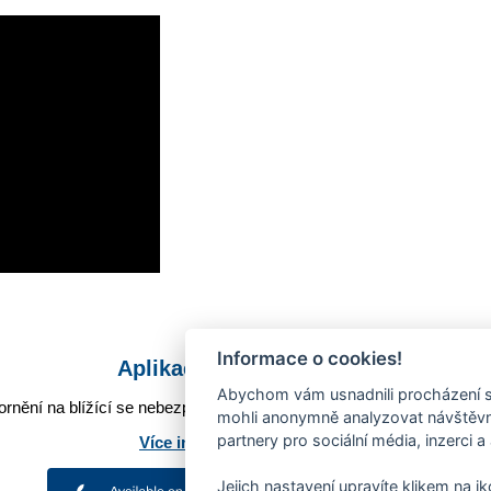
Informace o cookies!
Aplikace Mobilní rozhlas
Abychom vám usnadnili procházení s
rnění na blížící se nebezpečí, odstávky, poruchy a výpadky energií,
mohli anonymně analyzovat návštěvno
partnery pro sociální média, inzerci a
Více informací o aplikaci
Jejich nastavení upravíte klikem na i