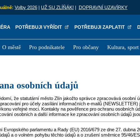
uálně:
Volby 2026
|
UŽ SU ZLÍŇÁK!
|
DOPRAVNÍ UZAVÍRKY
IÉRA
POTŘEBUJI VYŘÍDIT
POTŘEBUJI ZAPLATIT
O městě
Pro podnikatele
Pro občany
Kultura, sport
a
Kariéra
P
rana osobních údajů
ědomí, že statutární město Zlín jakožto správce zpracovává osobní
Zpracování pro účely zasílání informačních e-mailů (NEWSLETTER) 
ýkonu veřejné moci. Kontakty na pověřence pro ochranu osobních úda
cování osobních a další informace ke zpracování osobních údajů js
ení Evropského parlamentu a Rady (EU) 2016/679 ze dne 27. dubna 2
údajů a o volném pohybu těchto údajů a o zrušení směrnice 95/46/ES