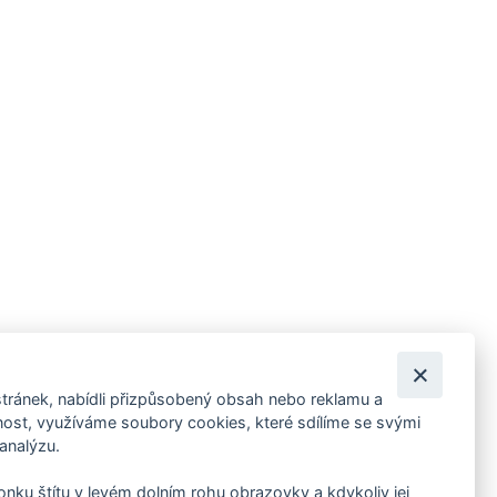
tránek, nabídli přizpůsobený obsah nebo reklamu a
 ankety, pozvánky na kulturní a sportovní akce?
st, využíváme soubory cookies, které sdílíme se svými
 analýzu.
konku štítu v levém dolním rohu obrazovky a kdykoliv jej