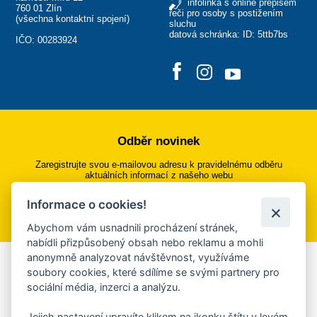
infolinka s online přepisem
760 01 Zlín
řeči pro osoby s postižením
(
všechna kontaktní spojení
)
sluchu
datová schránka: ID: 5ttb7bs
IČO: 00283924
Odběr novinek
Zaregistrujte svou e-mailovou adresu k pravidelnému odběru
aktuálních informací z našeho webu
Informace o cookies!
Přihlásit se k odběru
Abychom vám usnadnili procházení stránek,
nabídli přizpůsobený obsah nebo reklamu a mohli
anonymně analyzovat návštěvnost, využíváme
Aplikace Mobilní rozhlas
soubory cookies, které sdílíme se svými partnery pro
sociální média, inzerci a analýzu.
Chcete dostávat do svého mobilu či mailu upozornění na
blížící se nebezpečí, odstávky, poruchy a výpadky energií,
Jejich nastavení upravíte klikem na ikonku štítu v levém