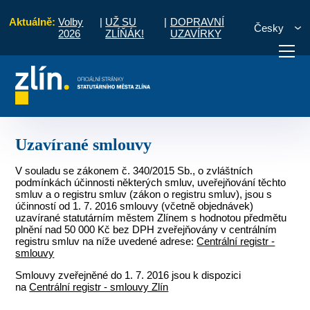
Aktuálně:
Volby
|
UŽ SU
|
DOPRAVNÍ
Česky
2026
ZLÍŇÁK!
UZAVÍRKY
trát
Popis činnosti útvarů MMZ
Odbor právní
Uzavírané smlouvy
otřebuji vyřídit
Potřebuji zaplatit
Diskuzní fór
Uzavírané smlouvy
V souladu se zákonem č. 340/2015 Sb., o zvláštních
podmínkách účinnosti některých smluv, uveřejňování těchto
smluv a o registru smluv (zákon o registru smluv), jsou s
účinností od 1. 7. 2016 smlouvy (včetně objednávek)
uzavírané statutárním městem Zlínem s hodnotou předmětu
plnění nad 50 000 Kč bez DPH zveřejňovány v centrálním
registru smluv na níže uvedené adrese:
Centrální registr -
smlouvy
Smlouvy zveřejněné do 1. 7. 2016 jsou k dispozici
na
Centrální registr - smlouvy Zlín