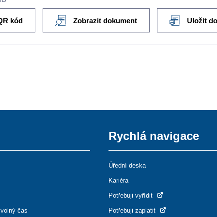
QR kód
Zobrazit dokument
Uložit d
Rychlá navigace
Úřední deska
Kariéra
Potřebuji vyřídit
 volný čas
Potřebuji zaplatit