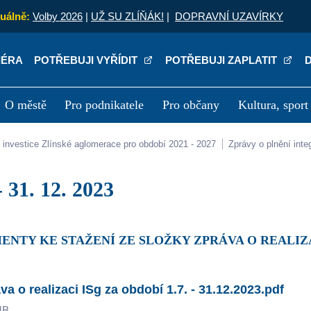
uálně:
Volby 2026
|
UŽ SU ZLÍŇÁK!
|
DOPRAVNÍ UZAVÍRKY
IÉRA
POTŘEBUJI VYŘÍDIT
POTŘEBUJI ZAPLATIT
O městě
Pro podnikatele
Pro občany
Kultura, sport
a
Kariéra
P
lní investice Zlínské aglomerace pro období 2021 - 2027
Zprávy o plnění int
. - 31. 12. 2023
ENTY KE STAŽENÍ ZE SLOŽKY ZPRÁVA O REALIZACI 
va o realizaci ISg za období 1.7. - 31.12.2023.pdf
MB