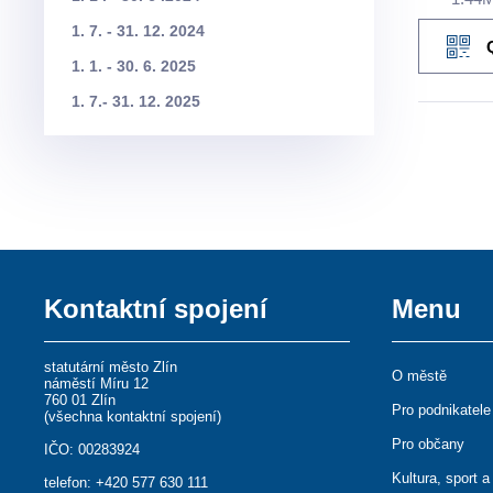
1. 7. - 31. 12. 2024
1. 1. - 30. 6. 2025
1. 7.- 31. 12. 2025
Kontaktní spojení
Menu
statutární město Zlín
O městě
náměstí Míru 12
760 01 Zlín
Pro podnikatele
(
všechna kontaktní spojení
)
Pro občany
IČO: 00283924
Kultura, sport a
telefon:
+420 577 630 111