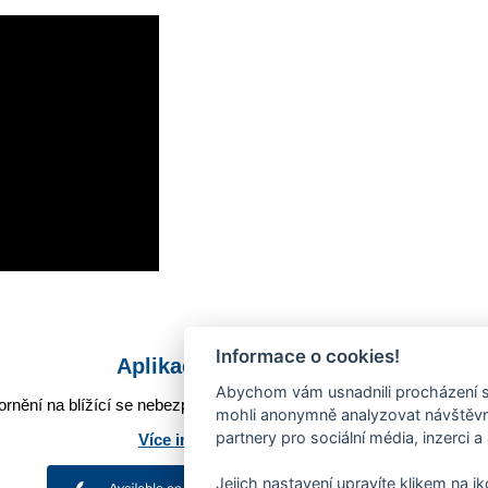
Informace o cookies!
Aplikace Mobilní rozhlas
Abychom vám usnadnili procházení s
rnění na blížící se nebezpečí, odstávky, poruchy a výpadky energií,
mohli anonymně analyzovat návštěvno
partnery pro sociální média, inzerci a
Více informací o aplikaci
Jejich nastavení upravíte klikem na i