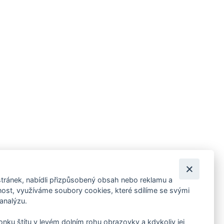
tránek, nabídli přizpůsobený obsah nebo reklamu a
 ankety, pozvánky na kulturní a sportovní akce?
st, využíváme soubory cookies, které sdílíme se svými
 analýzu.
konku štítu v levém dolním rohu obrazovky a kdykoliv jej