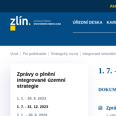
Akt
ÚŘEDNÍ DESKA
KAR
Kontakty
Úřední desk
Úvod
Pro podnikatele
Strategický rozvoj
Integrované teritoriá
1. 7
Zprávy o plnění
integrované územní
strategie
DOKUM
1. 1. - 30. 6. 2023
1. 7. - 31. 12. 2023
Zprá
1. 1 . - 30. 6 .2024
1.44