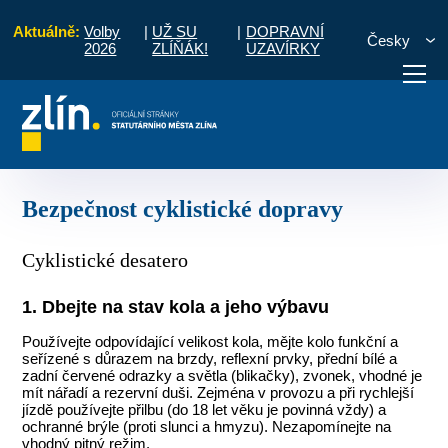
Aktuálně:
Volby
|
UŽ SU
|
DOPRAVNÍ
Česky
2026
ZLÍŇÁK!
UZAVÍRKY
Zlín cyklistický (cyklokoordinátor)
Bezpečnost cyklistické dopravy
otřebuji vyřídit
Potřebuji zaplatit
Diskuzní fór
Bezpečnost cyklistické dopravy
Cyklistické desatero
1. Dbejte na stav kola a jeho výbavu
Používejte odpovídající velikost kola, mějte kolo funkční a
seřízené s důrazem na brzdy, reflexní prvky, přední bílé a
zadní červené odrazky a světla (blikačky), zvonek, vhodné je
mít nářadí a rezervní duši. Zejména v provozu a při rychlejší
jízdě používejte přilbu (do 18 let věku je povinná vždy) a
ochranné brýle (proti slunci a hmyzu). Nezapomínejte na
vhodný pitný režim.