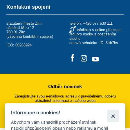
Kontaktní spojení
statutární město Zlín
telefon:
+420 577 630 111
náměstí Míru 12
infolinka s online přepisem
760 01 Zlín
řeči pro osoby s postižením
(
všechna kontaktní spojení
)
sluchu
datová schránka: ID: 5ttb7bs
IČO: 00283924
Odběr novinek
Zaregistrujte svou e-mailovou adresu k pravidelnému odběru
aktuálních informací z našeho webu
Informace o cookies!
Přihlásit se k odběru
Abychom vám usnadnili procházení stránek,
nabídli přizpůsobený obsah nebo reklamu a mohli