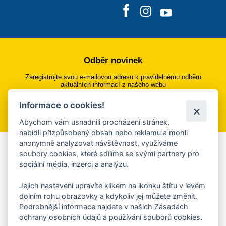
Odběr novinek
Zaregistrujte svou e-mailovou adresu k pravidelnému odběru
aktuálních informací z našeho webu
Informace o cookies!
Přihlásit se k odběru
Abychom vám usnadnili procházení stránek,
nabídli přizpůsobený obsah nebo reklamu a mohli
anonymně analyzovat návštěvnost, využíváme
Aplikace Mobilní rozhlas
soubory cookies, které sdílíme se svými partnery pro
sociální média, inzerci a analýzu.
Chcete dostávat do svého mobilu či mailu upozornění na
blížící se nebezpečí, odstávky, poruchy a výpadky energií,
Jejich nastavení upravíte klikem na ikonku štítu v levém
ankety, pozvánky na kulturní a sportovní akce?
dolním rohu obrazovky a kdykoliv jej můžete změnit.
Více informací o aplikaci
Podrobnější informace najdete v našich Zásadách
ochrany osobních údajů a používání souborů cookies.