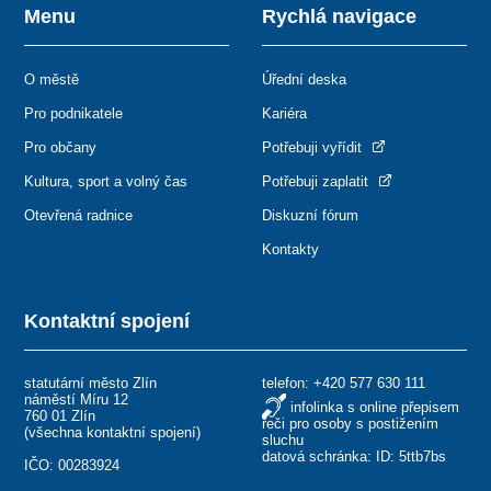
Menu
Rychlá navigace
O městě
Úřední deska
Pro podnikatele
Kariéra
Pro občany
Potřebuji vyřídit
Kultura, sport a volný čas
Potřebuji zaplatit
Otevřená radnice
Diskuzní fórum
Kontakty
Kontaktní spojení
statutární město Zlín
telefon:
+420 577 630 111
náměstí Míru 12
infolinka s online přepisem
760 01 Zlín
řeči pro osoby s postižením
(
všechna kontaktní spojení
)
sluchu
datová schránka: ID: 5ttb7bs
IČO: 00283924