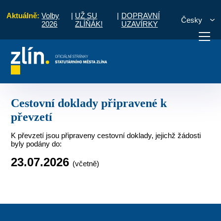
Aktuálně:
Volby
|
UŽ SU
|
DOPRAVNÍ
Česky
2026
ZLÍŇÁK!
UZAVÍRKY
ektronické objednávky termínů
Cestovní doklady připravené k převzetí
otřebuji vyřídit
Potřebuji zaplatit
Diskuzní fór
Cestovní doklady připravené k
převzetí
K převzetí jsou připraveny cestovní doklady, jejichž žádosti
byly podány do:
23.07
.2026
(včetně)