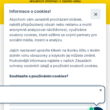
aktuálních informací z našeho webu
Informace o cookies!
Přihlásit se k odběru
Abychom vám usnadnili procházení stránek,
nabídli přizpůsobený obsah nebo reklamu a mohli
anonymně analyzovat návštěvnost, využíváme
Aplikace Mobilní rozhlas
soubory cookies, které sdílíme se svými partnery pro
sociální média, inzerci a analýzu.
Chcete dostávat do svého mobilu či mailu upozornění na
blížící se nebezpečí, odstávky, poruchy a výpadky energií,
Jejich nastavení upravíte klikem na ikonku štítu v levém
ankety, pozvánky na kulturní a sportovní akce?
dolním rohu obrazovky a kdykoliv jej můžete změnit.
Více informací o aplikaci
Podrobnější informace najdete v našich Zásadách
ochrany osobních údajů a používání souborů cookies.
Souhlasíte s používáním cookies?
© 2026 Magistrát města Zlína
Prohlášení o používání cookies
Ano, souhlasím
všechna práva vyhrazena
Ochrana osobních údajů
Prohlášení o přístupnosti
Podněty k webovým stránkám
Kontakt:
webmaster@zlin.eu
Nesouhlasím