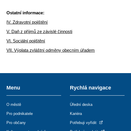
Ostatní informace:
IV. Zdravotní pojištění
V. Daň z příjmů ze závislé činnosti
VI. Sociální pojištění
VII. Výplata zvláštní odměny obecním úřadem
Menu
Rychlá navigace
O městě
Úřední deska
Pro podnikatele
Kariéra
Pro občany
Potřebuji vyřídit