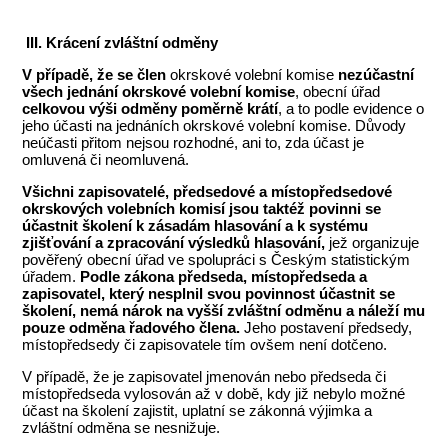
III. Krácení zvláštní odměny
V případě, že se člen
okrskové volební komise
nezúčastní
všech jednání okrskové volební komise
, obecní úřad
celkovou výši odměny poměrně krátí
, a to podle evidence o
jeho účasti na jednáních okrskové volební komise. Důvody
neúčasti přitom nejsou rozhodné, ani to, zda účast je
omluvená či neomluvená.
Všichni zapisovatelé, předsedové a místopředsedové
okrskových volebních komisí jsou taktéž povinni se
účastnit školení k zásadám hlasování a k systému
zjišťování a zpracování výsledků hlasování,
jež organizuje
pověřený obecní úřad ve spolupráci s Českým statistickým
úřadem.
Podle zákona předseda, místopředseda a
zapisovatel, který nesplnil svou povinnost účastnit se
školení, nemá nárok na vyšší zvláštní odměnu a náleží mu
pouze odměna řadového člena.
Jeho postavení předsedy,
místopředsedy či zapisovatele tím ovšem není dotčeno.
V případě, že je zapisovatel jmenován nebo předseda či
místopředseda vylosován až v době, kdy již nebylo možné
účast na školení zajistit, uplatní se zákonná výjimka a
zvláštní odměna se nesnižuje.