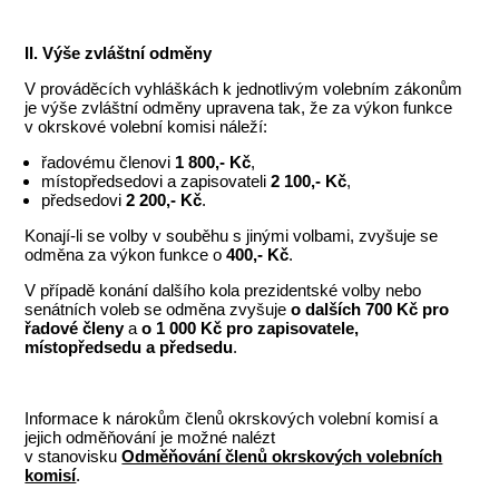
II. Výše zvláštní odměny
V prováděcích vyhláškách k jednotlivým volebním zákonům
je výše zvláštní odměny upravena tak, že za výkon funkce
v okrskové volební komisi náleží:
řadovému členovi
1 800,- Kč
,
místopředsedovi a zapisovateli
2 100,- Kč
,
předsedovi
2 200,- Kč
.
Konají-li se volby v souběhu s jinými volbami, zvyšuje se
odměna za výkon funkce o
400,- Kč
.
V případě konání dalšího kola prezidentské volby nebo
senátních voleb se odměna zvyšuje
o dalších 700 Kč pro
řadové členy
a
o 1 000 Kč pro zapisovatele,
místopředsedu a předsedu
.
Informace k nárokům členů okrskových volební komisí a
jejich odměňování je možné nalézt
v stanovisku
Odměňování členů okrskových volebních
komisí
.