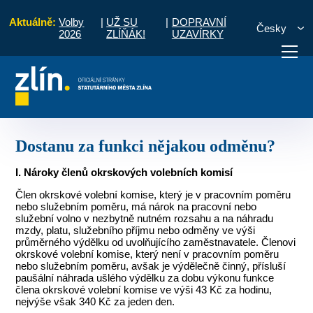
Aktuálně:
Volby
|
UŽ SU
|
DOPRAVNÍ
Česky
2026
ZLÍŇÁK!
UZAVÍRKY
a 2025)
Chci být členem OVK
Dostanu za funkci nějakou odměnu?
otřebuji vyřídit
Potřebuji zaplatit
Diskuzní fór
Dostanu za funkci nějakou odměnu?
I. Nároky členů okrskových volebních komisí
Člen okrskové volební komise, který je v pracovním poměru
nebo služebním poměru, má nárok na pracovní nebo
služební volno v nezbytně nutném rozsahu a na náhradu
mzdy, platu, služebního příjmu nebo odměny ve výši
průměrného výdělku od uvolňujícího zaměstnavatele. Členovi
okrskové volební komise, který není v pracovním poměru
nebo služebním poměru, avšak je výdělečně činný, přísluší
paušální náhrada ušlého výdělku za dobu výkonu funkce
člena okrskové volební komise ve výši 43 Kč za hodinu,
nejvýše však 340 Kč za jeden den.