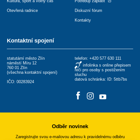
Kultura, sport a volný čas
Potřebuji zaplatit
Otevřená radnice
Diskuzní fórum
Kontakty
Kontaktní spojení
statutární město Zlín
telefon:
+420 577 630 111
náměstí Míru 12
infolinka s online přepisem
760 01 Zlín
řeči pro osoby s postižením
(
všechna kontaktní spojení
)
sluchu
datová schránka: ID: 5ttb7bs
IČO: 00283924
Odběr novinek
Zaregistrujte svou e-mailovou adresu k pravidelnému odběru