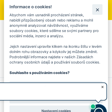
Informace o cookies!
Přihlásit se k odběru
Abychom vám usnadnili procházení stránek,
nabídli přizpůsobený obsah nebo reklamu a mohli
anonymně analyzovat návštěvnost, využíváme
Aplikace Mobilní rozhlas
soubory cookies, které sdílíme se svými partnery pro
sociální média, inzerci a analýzu.
Chcete dostávat do svého mobilu či mailu upozornění na
blížící se nebezpečí, odstávky, poruchy a výpadky energií,
Jejich nastavení upravíte klikem na ikonku štítu v levém
ankety, pozvánky na kulturní a sportovní akce?
dolním rohu obrazovky a kdykoliv jej můžete změnit.
Více informací o aplikaci
Podrobnější informace najdete v našich Zásadách
ochrany osobních údajů a používání souborů cookies.
Souhlasíte s používáním cookies?
© 2026 Magistrát města Zlína
Prohlášení o používání cookies
Ano, souhlasím
všechna práva vyhrazena
Ochrana osobních údajů
Prohlášení o přístupnosti
Podněty k webovým stránkám
Kontakt:
webmaster@zlin.eu
Nesouhlasím
Nastavení cookies