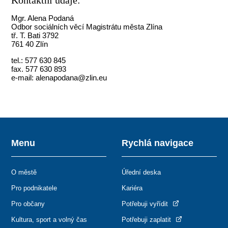
Kontaktní údaje:
Mgr. Alena Podaná
Odbor sociálních věcí Magistrátu města Zlína
tř. T. Bati 3792
761 40 Zlín
tel.: 577 630 845
fax. 577 630 893
e-mail: alenapodana@zlin.eu
Menu
Rychlá navigace
O městě
Úřední deska
Pro podnikatele
Kariéra
Pro občany
Potřebuji vyřídit
Kultura, sport a volný čas
Potřebuji zaplatit