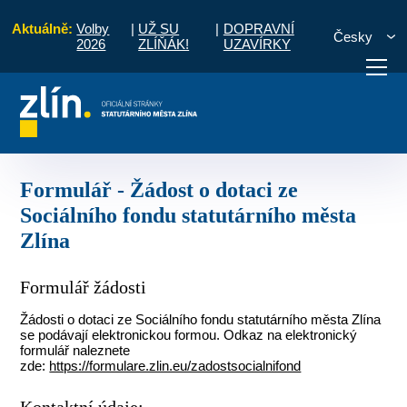
Aktuálně:
Volby
|
UŽ SU
|
DOPRAVNÍ
Česky
2026
ZLÍŇÁK!
UZAVÍRKY
Formulář - Žádost o dotaci ze Sociálního fondu statutárního města Zlína
otřebuji vyřídit
Potřebuji zaplatit
Diskuzní fór
Formulář - Žádost o dotaci ze
Sociálního fondu statutárního města
Zlína
Formulář žádosti
Žádosti o dotaci ze Sociálního fondu statutárního města Zlína
se podávají elektronickou formou. Odkaz na elektronický
formulář naleznete
zde:
https://formulare.zlin.eu/zadostsocialnifond