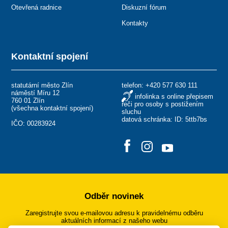
Otevřená radnice
Diskuzní fórum
Kontakty
Kontaktní spojení
statutární město Zlín
telefon:
+420 577 630 111
náměstí Míru 12
infolinka s online přepisem
760 01 Zlín
řeči pro osoby s postižením
(
všechna kontaktní spojení
)
sluchu
datová schránka: ID: 5ttb7bs
IČO: 00283924
Odběr novinek
Zaregistrujte svou e-mailovou adresu k pravidelnému odběru
aktuálních informací z našeho webu