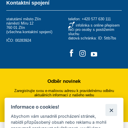
Kontaktní spojení
statutární město Zlín
telefon:
+420 577 630 111
náměstí Míru 12
infolinka s online přepisem
760 01 Zlín
řeči pro osoby s postižením
(
všechna kontaktní spojení
)
sluchu
datová schránka: ID: 5ttb7bs
IČO: 00283924
Odběr novinek
Zaregistrujte svou e-mailovou adresu k pravidelnému odběru
aktuálních informací z našeho webu
Informace o cookies!
Přihlásit se k odběru
Abychom vám usnadnili procházení stránek,
nabídli přizpůsobený obsah nebo reklamu a mohli