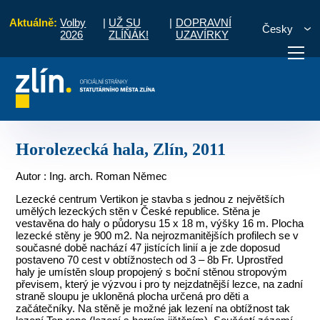
Aktuálně:
Volby
|
UŽ SU
|
DOPRAVNÍ
Česky
2026
ZLÍŇÁK!
UZAVÍRKY
itektura 2011 - 2020
Občanské stavby
Horolezecká hala, Zlín, 2011
otřebuji vyřídit
Potřebuji zaplatit
Diskuzní fór
Horolezecká hala, Zlín, 2011
Autor : Ing. arch. Roman Němec
Lezecké centrum Vertikon je stavba s jednou z největších
umělých lezeckých stěn v České republice. Stěna je
vestavěna do haly o půdorysu 15 x 18 m, výšky 16 m. Plocha
lezecké stěny je 900 m2. Na nejrozmanitějších profilech se v
současné době nachází 47 jistících linií a je zde doposud
postaveno 70 cest v obtížnostech od 3 – 8b Fr. Uprostřed
haly je umístěn sloup propojený s boční stěnou stropovým
převisem, který je výzvou i pro ty nejzdatnější lezce, na zadní
straně sloupu je ukloněná plocha určená pro děti a
začátečníky. Na stěně je možné jak lezení na obtížnost tak