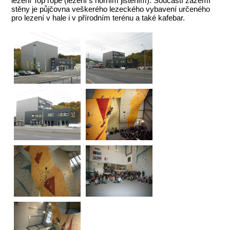
lezení Top rope (lezení s horním jištěním). Součástí zázemí
stěny je půjčovna veškerého lezeckého vybavení určeného
pro lezení v hale i v přírodním terénu a také kafebar.