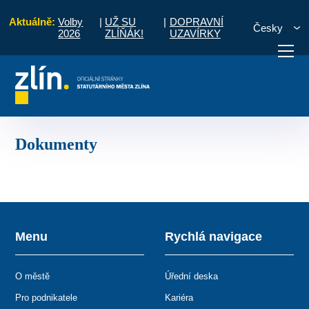
Aktuálně:
Volby
|
UŽ SU
|
DOPRAVNÍ
Česky
2026
ZLÍŇÁK!
UZAVÍRKY
eleně
PARK KOMENSKÉHO
PARK KOMENSKÉHO
Dokumenty
otřebuji vyřídit
Potřebuji zaplatit
Diskuzní fór
Dokumenty
Menu
Rychlá navigace
O městě
Úřední deska
Pro podnikatele
Kariéra