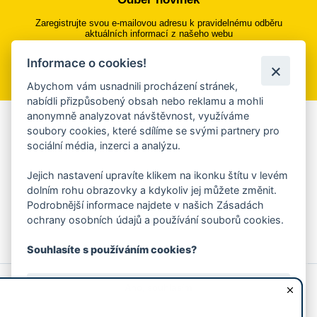
Zaregistrujte svou e-mailovou adresu k pravidelnému odběru
aktuálních informací z našeho webu
Informace o cookies!
Přihlásit se k odběru
Abychom vám usnadnili procházení stránek,
nabídli přizpůsobený obsah nebo reklamu a mohli
anonymně analyzovat návštěvnost, využíváme
Aplikace Mobilní rozhlas
soubory cookies, které sdílíme se svými partnery pro
sociální média, inzerci a analýzu.
Chcete dostávat do svého mobilu či mailu upozornění na
blížící se nebezpečí, odstávky, poruchy a výpadky energií,
Jejich nastavení upravíte klikem na ikonku štítu v levém
ankety, pozvánky na kulturní a sportovní akce?
dolním rohu obrazovky a kdykoliv jej můžete změnit.
Více informací o aplikaci
Podrobnější informace najdete v našich Zásadách
ochrany osobních údajů a používání souborů cookies.
Souhlasíte s používáním cookies?
© 2026 Magistrát města Zlína
Prohlášení o používání cookies
Ano, souhlasím
všechna práva vyhrazena
Ochrana osobních údajů
Prohlášení o přístupnosti
Podněty k webovým stránkám
Kontakt:
webmaster@zlin.eu