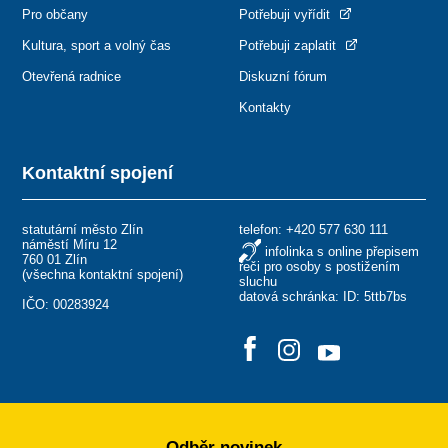
Pro občany
Potřebuji vyřídit
Kultura, sport a volný čas
Potřebuji zaplatit
Otevřená radnice
Diskuzní fórum
Kontakty
Kontaktní spojení
statutární město Zlín
telefon:
+420 577 630 111
náměstí Míru 12
infolinka s online přepisem
760 01 Zlín
řeči pro osoby s postižením
(
všechna kontaktní spojení
)
sluchu
datová schránka: ID: 5ttb7bs
IČO: 00283924
Odběr novinek