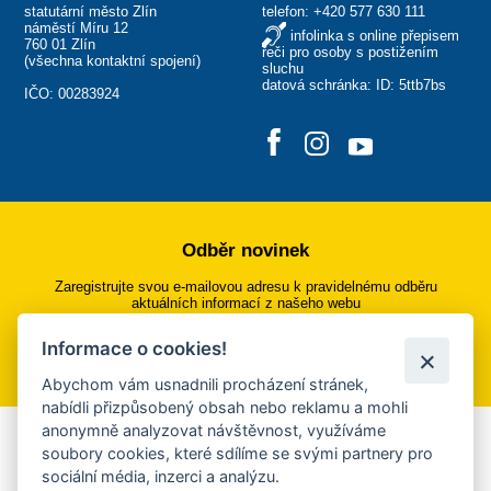
statutární město Zlín
telefon:
+420 577 630 111
náměstí Míru 12
infolinka s online přepisem
760 01 Zlín
řeči pro osoby s postižením
(
všechna kontaktní spojení
)
sluchu
datová schránka: ID: 5ttb7bs
IČO: 00283924
Odběr novinek
Zaregistrujte svou e-mailovou adresu k pravidelnému odběru
aktuálních informací z našeho webu
Informace o cookies!
Přihlásit se k odběru
Abychom vám usnadnili procházení stránek,
nabídli přizpůsobený obsah nebo reklamu a mohli
anonymně analyzovat návštěvnost, využíváme
Aplikace Mobilní rozhlas
soubory cookies, které sdílíme se svými partnery pro
sociální média, inzerci a analýzu.
Chcete dostávat do svého mobilu či mailu upozornění na