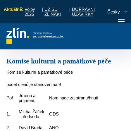
Aktuálně:
Volby
|
UŽ SU
|
DOPRAVNÍ
Česky
2026
ZLÍŇÁK!
UZAVÍRKY
Pro občany
Dotace
Kultura
Komise kulturní a památkové péče
otřebuji vyřídit
Potřebuji zaplatit
Diskuzní fór
Komise kulturní a památkové péče
Komise kulturní a památkové péče
počet členů je stanoven na 9
Jméno a
Poř.
Nominace za stranu/hnutí
příjmení:
Michal Žáček
1.
ODS
- předseda
2.
David Brada
ANO