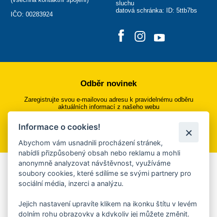
sluchu
datová schránka: ID: 5ttb7bs
IČO: 00283924
Odběr novinek
Zaregistrujte svou e-mailovou adresu k pravidelnému odběru
aktuálních informací z našeho webu
Informace o cookies!
Přihlásit se k odběru
Abychom vám usnadnili procházení stránek,
nabídli přizpůsobený obsah nebo reklamu a mohli
anonymně analyzovat návštěvnost, využíváme
Aplikace Mobilní rozhlas
soubory cookies, které sdílíme se svými partnery pro
sociální média, inzerci a analýzu.
Chcete dostávat do svého mobilu či mailu upozornění na
blížící se nebezpečí, odstávky, poruchy a výpadky energií,
Jejich nastavení upravíte klikem na ikonku štítu v levém
ankety, pozvánky na kulturní a sportovní akce?
dolním rohu obrazovky a kdykoliv jej můžete změnit.