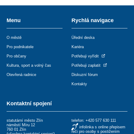
Menu
Rychlá navigace
O městě
Úřední deska
Pro podnikatele
Kariéra
Pro občany
Potřebuji vyřídit
Kultura, sport a volný čas
Potřebuji zaplatit
Otevřená radnice
Diskuzní fórum
Kontakty
Kontaktní spojení
statutární město Zlín
telefon:
+420 577 630 111
náměstí Míru 12
infolinka s online přepisem
760 01 Zlín
řeči pro osoby s postižením
(
všechna kontaktní spojení
)