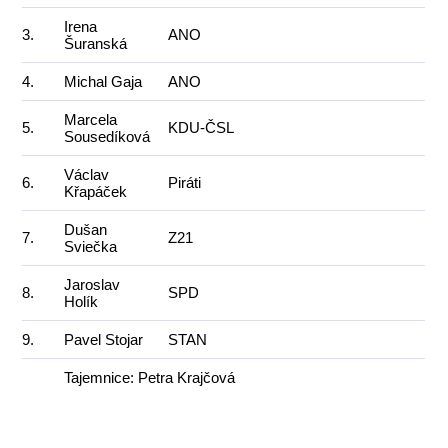
Irena
3.
ANO
Šuranská
4.
Michal Gaja
ANO
Marcela
5.
KDU-ČSL
Sousedíková
Václav
6.
Piráti
Křapáček
Dušan
7.
Z21
Sviečka
Jaroslav
8.
SPD
Holík
9.
Pavel Stojar
STAN
Tajemnice: Petra Krajčová