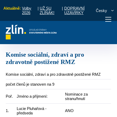
Aktuálně:
Volby
|
UŽ SU
|
DOPRAVNÍ
Česky
2026
ZLÍŇÁK!
UZAVÍRKY
ace
Zdraví
Komise sociální, zdraví a pro zdravotně postižené RMZ
otřebuji vyřídit
Potřebuji zaplatit
Diskuzní fór
Komise sociální, zdraví a pro
zdravotně postižené RMZ
Komise sociální, zdraví a pro zdravotně postižené RMZ
počet členů je stanoven na 9
Nominace za
Poř.
Jméno a příjmení:
stranu/hnutí
Lucie Pluhařová -
1.
ANO
předseda