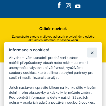
Odběr novinek
Zaregistrujte svou e-mailovou adresu k pravidelnému odběru
aktuálních informací z našeho webu
Informace o cookies!
Přihlásit se k odběru
Abychom vám usnadnili procházení stránek,
nabídli přizpůsobený obsah nebo reklamu a mohli
anonymně analyzovat návštěvnost, využíváme
Aplikace Mobilní rozhlas
soubory cookies, které sdílíme se svými partnery pro
sociální média, inzerci a analýzu.
Chcete dostávat do svého mobilu či mailu upozornění na
blížící se nebezpečí, odstávky, poruchy a výpadky energií,
Jejich nastavení upravíte klikem na ikonku štítu v levém
ankety, pozvánky na kulturní a sportovní akce?
dolním rohu obrazovky a kdykoliv jej můžete změnit.
Více informací o aplikaci
Podrobnější informace najdete v našich Zásadách
ochrany osobních údajů a používání souborů cookies.