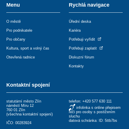
Menu
Rychlá navigace
O městě
Úřední deska
Pro podnikatele
Kariéra
Pro občany
Potřebuji vyřídit
Kultura, sport a volný čas
Potřebuji zaplatit
Otevřená radnice
Diskuzní fórum
Kontakty
Kontaktní spojení
statutární město Zlín
telefon:
+420 577 630 111
náměstí Míru 12
infolinka s online přepisem
760 01 Zlín
řeči pro osoby s postižením
(
všechna kontaktní spojení
)
sluchu
datová schránka: ID: 5ttb7bs
IČO: 00283924