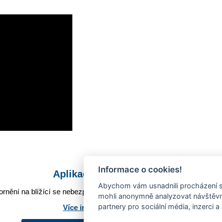
Informace o cookies!
Aplikace Mobilní rozhlas
Abychom vám usnadnili procházení s
rnění na blížící se nebezpečí, odstávky, poruchy a výpadky energií,
mohli anonymně analyzovat návštěvno
partnery pro sociální média, inzerci a
Více informací o aplikaci