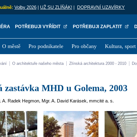
uálně:
Volby 2026
|
UŽ SU ZLÍŇÁK!
|
DOPRAVNÍ UZAVÍRKY
IÉRA
POTŘEBUJI VYŘÍDIT
POTŘEBUJI ZAPLATIT
O městě
Pro podnikatele
Pro občany
Kultura, sport
a
Kariéra
P
vání
O architektuře našeho města
Zlínská architektura 2000 - 2010
D
tá zastávka MHD u Golema, 2003
r. A. Radek Hegmon, Mgr. A. David Karásek, mmcité a. s.