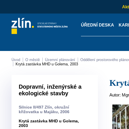
Akt
ÚŘEDNÍ DESKA
KAR
Kontakty
Úřední desk
Úvod
O městě
Územní plánování
Oddělení prostorového pláno
Krytá zastávka MHD u Golema, 2003
Kry
Dopravní, inženýrské a
ekologické stavby
Autor: Mg
Silnice II/497 Zlín, okružní
křižovatka u Majáku, 2006
Krytá zastávka MHD u Golema,
2003