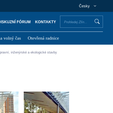
Česky
DISKUZNÍ FÓRUM
KONTAKTY
 a volný čas
Otevřená radnice
otřebuji vyřídit
Potřebuji zaplatit
opravní, inženýrské a ekologické stavby