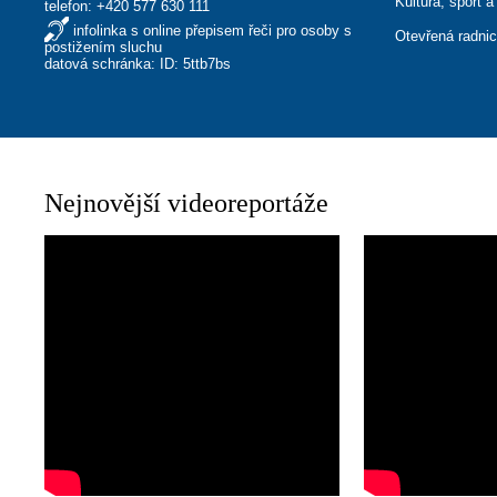
Kultura, sport a
telefon:
+420 577 630 111
infolinka s online přepisem řeči pro osoby s
Otevřená radni
postižením sluchu
datová schránka: ID: 5ttb7bs
Nejnovější videoreportáže