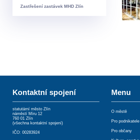
Zastřešení zastávek MHD Zlín
Kontaktní spojení
Menu
statutární město Zlín
O městě
náměstí Míru 12
760 01 Zlín
Pro podnikatele
(
všechna kontaktní spojení
)
Pro občany
IČO: 00283924