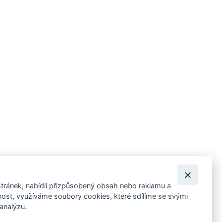
tránek, nabídli přizpůsobený obsah nebo reklamu a
 ankety, pozvánky na kulturní a sportovní akce?
st, využíváme soubory cookies, které sdílíme se svými
 analýzu.