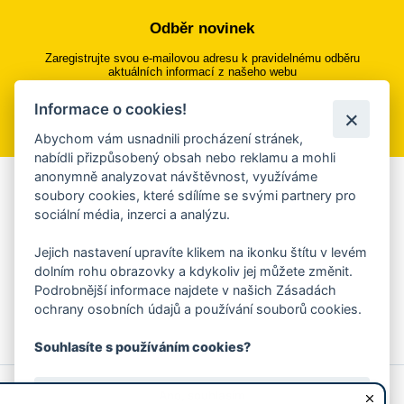
Odběr novinek
Zaregistrujte svou e-mailovou adresu k pravidelnému odběru
aktuálních informací z našeho webu
Informace o cookies!
Přihlásit se k odběru
Abychom vám usnadnili procházení stránek,
nabídli přizpůsobený obsah nebo reklamu a mohli
anonymně analyzovat návštěvnost, využíváme
Aplikace Mobilní rozhlas
soubory cookies, které sdílíme se svými partnery pro
sociální média, inzerci a analýzu.
Chcete dostávat do svého mobilu či mailu upozornění na
blížící se nebezpečí, odstávky, poruchy a výpadky energií,
Jejich nastavení upravíte klikem na ikonku štítu v levém
ankety, pozvánky na kulturní a sportovní akce?
dolním rohu obrazovky a kdykoliv jej můžete změnit.
Více informací o aplikaci
Podrobnější informace najdete v našich Zásadách
ochrany osobních údajů a používání souborů cookies.
Souhlasíte s používáním cookies?
© 2026 Magistrát města Zlína
Prohlášení o používání cookies
Ano, souhlasím
všechna práva vyhrazena
Ochrana osobních údajů