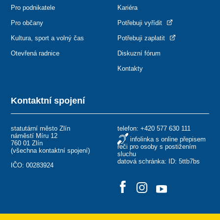
Pro podnikatele
Kariéra
Pro občany
Potřebuji vyřídit
Kultura, sport a volný čas
Potřebuji zaplatit
Otevřená radnice
Diskuzní fórum
Kontakty
Kontaktní spojení
statutární město Zlín
telefon:
+420 577 630 111
náměstí Míru 12
infolinka s online přepisem
760 01 Zlín
řeči pro osoby s postižením
(
všechna kontaktní spojení
)
sluchu
datová schránka: ID: 5ttb7bs
IČO: 00283924