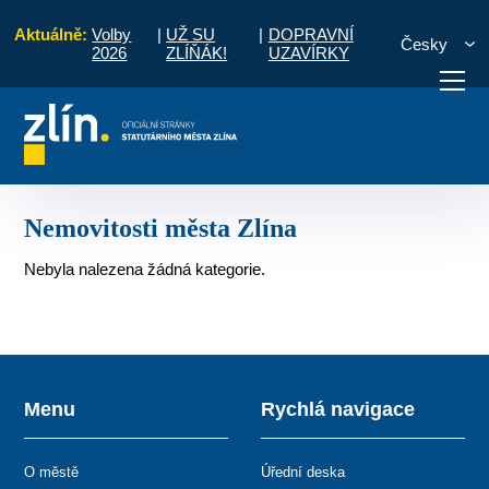
Aktuálně:
Volby
|
UŽ SU
|
DOPRAVNÍ
Česky
2026
ZLÍŇÁK!
UZAVÍRKY
ázky
Obchodní společnosti založené SMZ
Nemovitosti města Zlína
otřebuji vyřídit
Potřebuji zaplatit
Diskuzní fór
Nemovitosti města Zlína
Nebyla nalezena žádná kategorie.
Menu
Rychlá navigace
O městě
Úřední deska