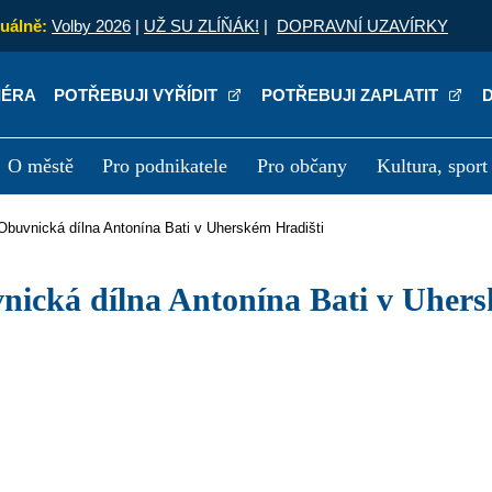
uálně:
Volby 2026
|
UŽ SU ZLÍŇÁK!
|
DOPRAVNÍ UZAVÍRKY
IÉRA
POTŘEBUJI VYŘÍDIT
POTŘEBUJI ZAPLATIT
O městě
Pro podnikatele
Pro občany
Kultura, sport
a
Kariéra
P
Obuvnická dílna Antonína Bati v Uherském Hradišti
vnická dílna Antonína Bati v Uher