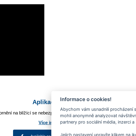
Informace o cookies!
Aplikace Mobilní rozhlas
Abychom vám usnadnili procházení s
rnění na blížící se nebezpečí, odstávky, poruchy a výpadky energií,
mohli anonymně analyzovat návštěvno
partnery pro sociální média, inzerci a
Více informací o aplikaci
Jejich nastavení upravíte klikem na i