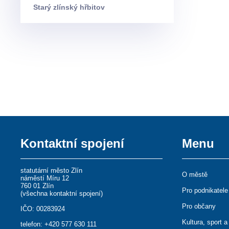
Starý zlínský hřbitov
Kontaktní spojení
Menu
statutární město Zlín
O městě
náměstí Míru 12
760 01 Zlín
Pro podnikatele
(
všechna kontaktní spojení
)
Pro občany
IČO: 00283924
Kultura, sport a
telefon:
+420 577 630 111