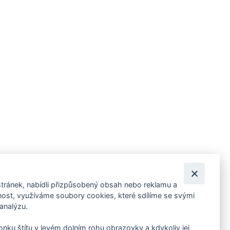
tránek, nabídli přizpůsobený obsah nebo reklamu a
 ankety, pozvánky na kulturní a sportovní akce?
st, využíváme soubory cookies, které sdílíme se svými
 analýzu.
konku štítu v levém dolním rohu obrazovky a kdykoliv jej