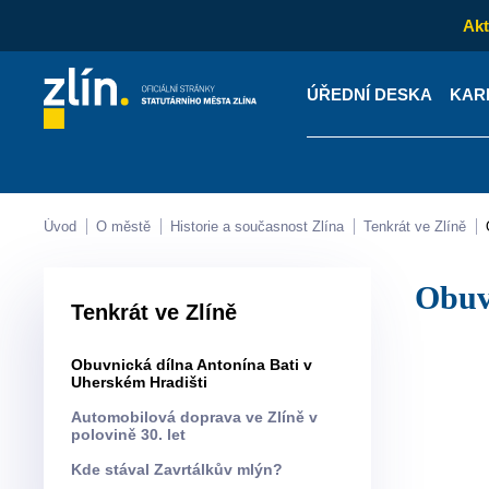
Akt
ÚŘEDNÍ DESKA
KAR
Kontakty
Úřední desk
Úvod
O městě
Historie a současnost Zlína
Tenkrát ve Zlíně
Obu
Tenkrát ve Zlíně
Obuvnická dílna Antonína Bati v
Uherském Hradišti
Automobilová doprava ve Zlíně v
polovině 30. let
Kde stával Zavrtálkův mlýn?