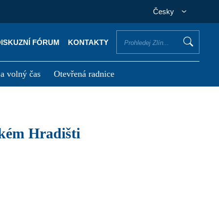
Česky
DISKUZNÍ FÓRUM
KONTAKTY
 a volný čas
Otevřená radnice
otřebuji vyřídit
Potřebuji zaplatit
ském Hradišti