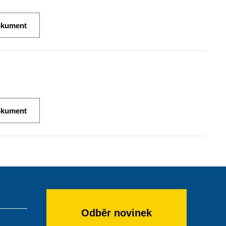
okument
okument
Odběr novinek