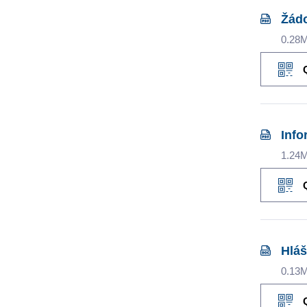
Žádo
0.28
Info
1.24
Hláš
0.13