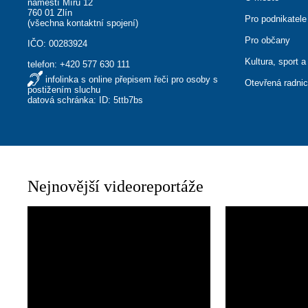
náměstí Míru 12
760 01 Zlín
Pro podnikatele
(
všechna kontaktní spojení
)
Pro občany
IČO: 00283924
Kultura, sport a
telefon:
+420 577 630 111
infolinka s online přepisem řeči pro osoby s
Otevřená radni
postižením sluchu
datová schránka: ID: 5ttb7bs
Nejnovější videoreportáže