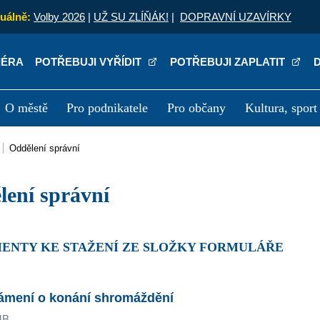
uálně:
Volby 2026
|
UŽ SU ZLÍŇÁK!
|
DOPRAVNÍ UZAVÍRKY
IÉRA
POTŘEBUJI VYŘÍDIT
POTŘEBUJI ZAPLATIT
O městě
Pro podnikatele
Pro občany
Kultura, sport
a
Kariéra
P
Oddělení správní
ělení správní
MENTY KE STAŽENÍ ZE SLOŽKY FORMULÁŘE
ámení o konání shromáždění
MB