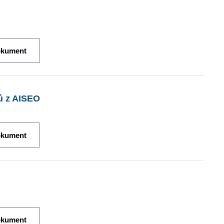
okument
jů z AISEO
okument
okument