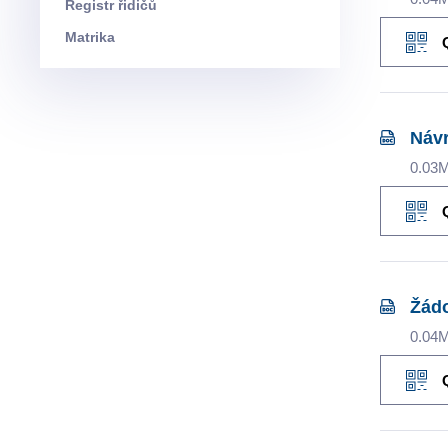
Registr řidičů
Matrika
Návr
0.03
Žádo
0.04