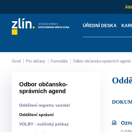
Akt
ÚŘEDNÍ DESKA
KAR
Kontakty
Úřední desk
Úvod
Pro občany
Formuláře
Odbor občansko-správních agend
Odd
Odbor občansko-
správních agend
DOKU
Oddělení registru vozidel
Oddělení správní
Ozn
VOLBY - voličský průkaz
0.04