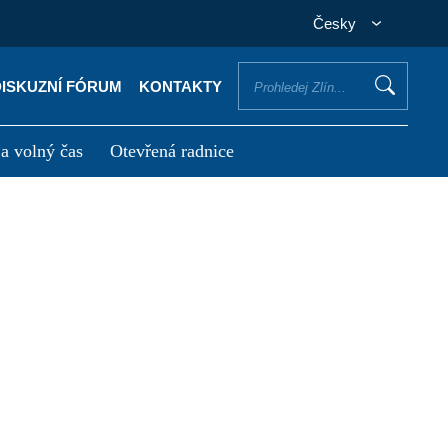
Česky
DISKUZNÍ FÓRUM
KONTAKTY
 a volný čas
Otevřená radnice
otřebuji vyřídit
Potřebuji zaplatit