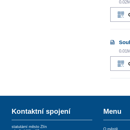
0.02
Souh
0.01
Kontaktní spojení
Menu
statutární město Zlín
O městě