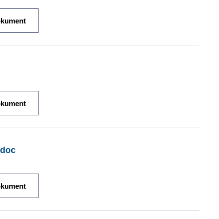
okument
okument
.doc
okument