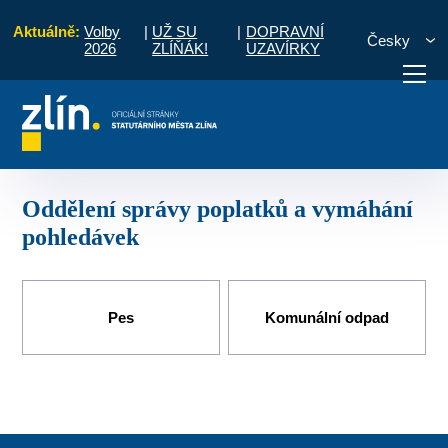
Aktuálně:
Volby
|
UŽ SU
|
DOPRAVNÍ
Česky
2026
ZLÍŇÁK!
UZAVÍRKY
ře
Odbor právní
oddělení správy poplatků a vymáhání pohledávek
otřebuji vyřídit
Potřebuji zaplatit
Diskuzní fór
oddělení správy poplatků a vymáhání
pohledávek
Pes
Komunální odpad