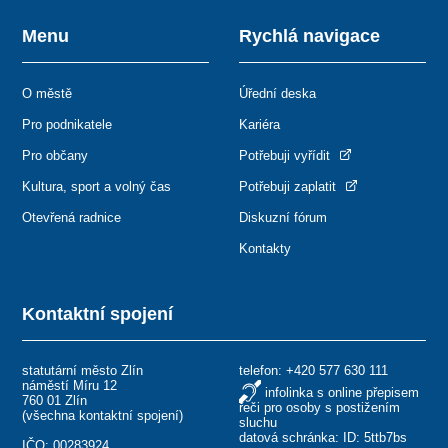
Menu
Rychlá navigace
O městě
Úřední deska
Pro podnikatele
Kariéra
Pro občany
Potřebuji vyřídit
Kultura, sport a volný čas
Potřebuji zaplatit
Otevřená radnice
Diskuzní fórum
Kontakty
Kontaktní spojení
statutární město Zlín
telefon:
+420 577 630 111
náměstí Míru 12
infolinka s online přepisem
760 01 Zlín
řeči pro osoby s postižením
(
všechna kontaktní spojení
)
sluchu
datová schránka: ID: 5ttb7bs
IČO: 00283924