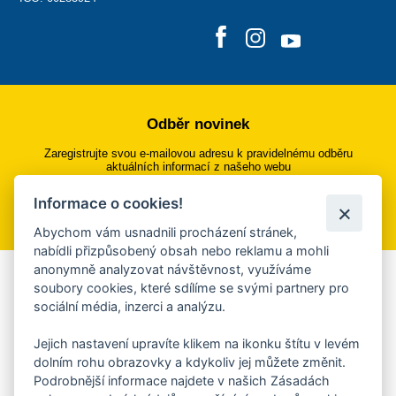
Odběr novinek
Zaregistrujte svou e-mailovou adresu k pravidelnému odběru
aktuálních informací z našeho webu
Informace o cookies!
Přihlásit se k odběru
Abychom vám usnadnili procházení stránek,
nabídli přizpůsobený obsah nebo reklamu a mohli
anonymně analyzovat návštěvnost, využíváme
Aplikace Mobilní rozhlas
soubory cookies, které sdílíme se svými partnery pro
sociální média, inzerci a analýzu.
Chcete dostávat do svého mobilu či mailu upozornění na
blížící se nebezpečí, odstávky, poruchy a výpadky energií,
Jejich nastavení upravíte klikem na ikonku štítu v levém
ankety, pozvánky na kulturní a sportovní akce?
dolním rohu obrazovky a kdykoliv jej můžete změnit.
Více informací o aplikaci
Podrobnější informace najdete v našich Zásadách