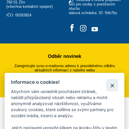
760 01 Zlín
řeči pro osoby s postižením
(
všechna kontaktní spojení
)
sluchu
datová schránka: ID: 5ttb7bs
IČO: 00283924
Odběr novinek
Zaregistrujte svou e-mailovou adresu k pravidelnému odběru
aktuálních informací z našeho webu
Informace o cookies!
Přihlásit se k odběru
Abychom vám usnadnili procházení stránek,
nabídli přizpůsobený obsah nebo reklamu a mohli
anonymně analyzovat návštěvnost, využíváme
Aplikace Mobilní rozhlas
soubory cookies, které sdílíme se svými partnery pro
sociální média, inzerci a analýzu.
Chcete dostávat do svého mobilu či mailu upozornění na
blížící se nebezpečí, odstávky, poruchy a výpadky energií,
Jejich nastavení upravíte klikem na ikonku štítu v levém
ankety, pozvánky na kulturní a sportovní akce?