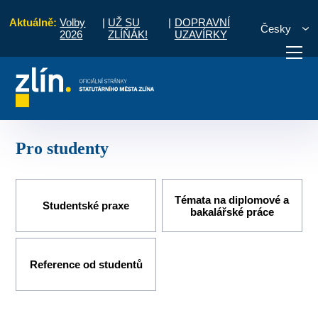
Aktuálně:
Volby
|
UŽ SU
|
DOPRAVNÍ
Česky
2026
ZLÍŇÁK!
UZAVÍRKY
Úvod
Kariéra
Pro studenty
otřebuji vyřídit
Potřebuji zaplatit
Diskuzní fór
Pro studenty
Témata na diplomové a
Studentské praxe
bakalářské práce
Reference od studentů