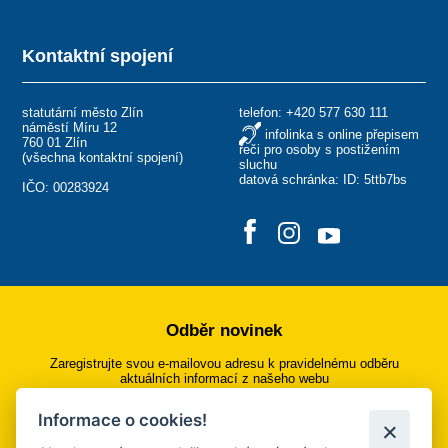
Kontaktní spojení
statutární město Zlín
telefon:
+420 577 630 111
náměstí Míru 12
infolinka s online přepisem
760 01 Zlín
řeči pro osoby s postižením
(
všechna kontaktní spojení
)
sluchu
datová schránka: ID: 5ttb7bs
IČO: 00283924
Odběr novinek
Zaregistrujte svou e-mailovou adresu k pravidelnému odběru
aktuálních informací z našeho webu
Informace o cookies!
Přihlásit se k odběru