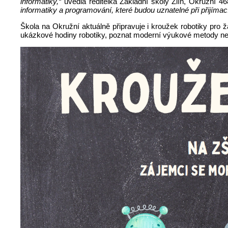
informatiky,“
uvedla ředitelka Základní školy Zlín, Okružní 4
informatiky a programování, které budou uznatelné při přijímacím
Škola na Okružní aktuálně připravuje i kroužek robotiky pro ž
ukázkové hodiny robotiky, poznat moderní výukové metody ne