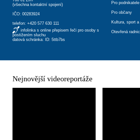
Pro podnikatele
(
všechna kontaktní spojení
)
Pro občany
IČO: 00283924
Kultura, sport a
telefon:
+420 577 630 111
infolinka s online přepisem řeči pro osoby s
Otevřená radni
postižením sluchu
datová schránka: ID: 5ttb7bs
Nejnovější videoreportáže