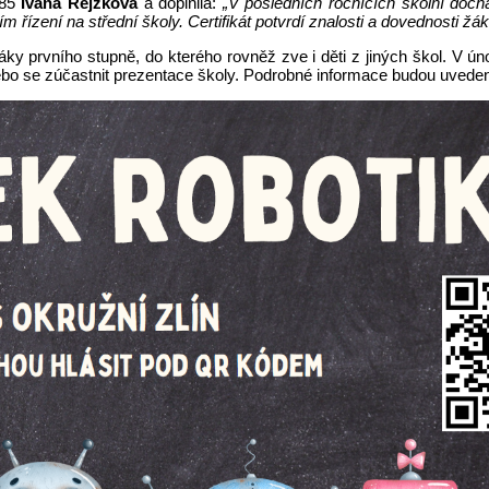
685
Ivana Rejzková
a doplnila:
„V posledních ročnících školní doc
 řízení na střední školy. Certifikát potvrdí znalosti a dovednosti žáků
áky prvního stupně, do kterého rovněž zve i děti z jiných škol. V ú
bo se zúčastnit prezentace školy. Podrobné informace budou uvede