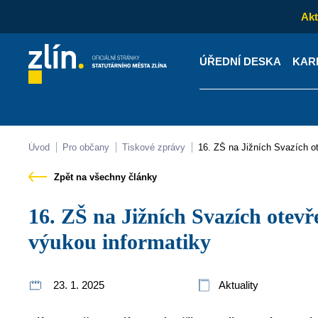
Akt
ÚŘEDNÍ DESKA
KAR
Kontakty
Úřední desk
Úvod
Pro občany
Tiskové zprávy
16. ZŠ na Jižních Svazích o
Zpět na všechny články
16. ZŠ na Jižních Svazích otevře třídu s rozšířenou
výukou informatiky
23. 1. 2025
Aktuality