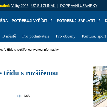
uálně:
Volby 2026
|
UŽ SU ZLÍŇÁK!
|
DOPRAVNÍ UZAVÍRKY
IÉRA
POTŘEBUJI VYŘÍDIT
POTŘEBUJI ZAPLATIT
O městě
Pro podnikatele
Pro občany
Kultura, sport
a
Kariéra
P
tevře třídu s rozšířenou výukou informatiky
646