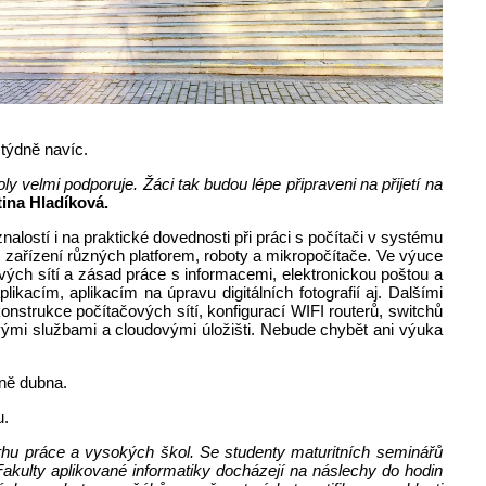
 týdně navíc.
 velmi podporuje. Žáci tak budou lépe připraveni na přijetí na
ina Hladíková.
alostí i na praktické dovednosti při práci s počítači v systému
í zařízení různých platforem, roboty a mikropočítače. Ve výuce
vých sítí a zásad práce s informacemi, elektronickou poštou a
acím, aplikacím na úpravu digitálních fotografií aj. Dalšími
nstrukce počítačových sítí, konfigurací WIFI routerů, switchů
vými službami a cloudovými úložišti. Nebude chybět ani výuka
ině dubna.
u.
trhu práce a vysokých škol. Se studenty maturitních seminářů
 Fakulty aplikované informatiky docházejí na náslechy do hodin