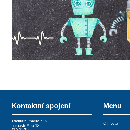
Kontaktní spojení
Menu
statutární město Zlín
O městě
náměstí Míru 12
760 01 Zlín