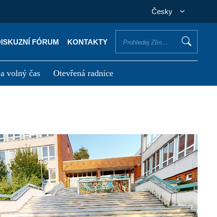
Česky
DISKUZNÍ FÓRUM
KONTAKTY
 a volný čas
Otevřená radnice
otřebuji vyřídit
Potřebuji zaplatit