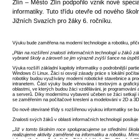
Zlín – Město Zlín podpořilo vznik nové speci
informatiky. Tuto třídu otevře od nového ško
Jižních Svazích pro žáky 6. ročníku.
Výuku bude zaměřena na moderní technologie a robotiku, přiče
„Plán na rozšíření znalostí informačních technologií u žáků z
vybrané školy a zároveň se jim výrazně zvýší šance na úspěšn
Výuka rozšíří základní kapitoly informatiky o podrobnější part
Windows či Linux. Žáci si osvojí zásady práce s lokální počít
robotiky budou využívány moderní robotické stavebnice a prog
intranetem. Část výuky bude věnována i textovým a grafickým
oblastmi, ve kterých budou žáci vzděláváni, je programování 
a serverů. Díky modernímu vybavení učeben se žáci setkají i
se zaměřením na počítačové kreslení a modelování v 2D a 3D
Do nově otevírané třídy s rozšířenou výukou informatiky se budo
Znalosti svých žáků v oblasti informačních technologií posiluje
„Již v tomto školním roce spolupracujeme se středními škola
realizujeme aktivity zaměřené na informatiku a robotiku. Mimo