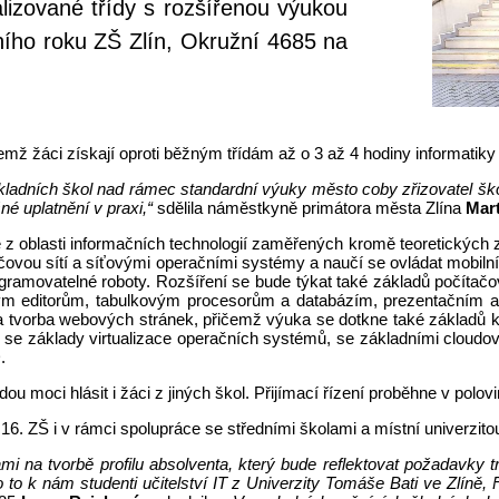
alizované třídy s rozšířenou výukou
lního roku ZŠ Zlín, Okružní 4685 na
mž žáci získají oproti běžným třídám až o 3 až 4 hodiny informatiky
ákladních škol nad rámec standardní výuky město coby zřizovatel školy
é uplatnění v praxi,“
sdělila náměstkyně primátora města Zlína
Mart
ie z oblasti informačních technologií zaměřených kromě teoretických zn
ačovou sítí a síťovými operačními systémy a naučí se ovládat mobiln
ramovatelné roboty. Rozšíření se bude týkat také základů počítačo
 editorům, tabulkovým procesorům a databázím, prezentačním aplik
a tvorba webových stránek, přičemž výuka se dotkne také základů ko
 se základy virtualizace operačních systémů, se základními cloudo
.
u moci hlásit i žáci z jiných škol. Přijímací řízení proběhne v polov
 16. ZŠ i v rámci spolupráce se středními školami a místní univerzito
mi na tvorbě profilu absolventa, který bude reflektovat požadavky 
 to k nám studenti učitelství IT z Univerzity Tomáše Bati ve Zlíně,