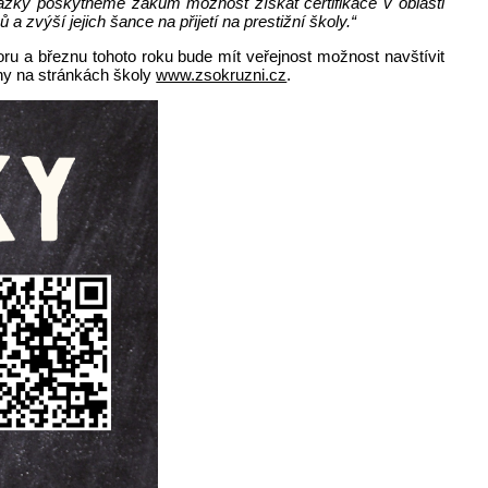
házky poskytneme žákům možnost získat certifikace v oblasti
 a zvýší jejich šance na přijetí na prestižní školy.“
noru a březnu tohoto roku bude mít veřejnost možnost navštívit
ny na stránkách školy
www.zsokruzni.cz
.