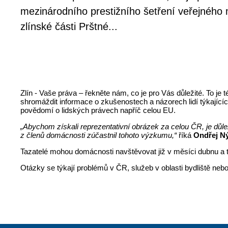
mezinárodního prestižního šetření veřejného 
zlínské části Prštné...
Zlín - Vaše práva – řekněte nám, co je pro Vás důležité. To je
shromáždit informace o zkušenostech a názorech lidí týkající
povědomí o lidských právech napříč celou EU.
„Abychom získali reprezentativní obrázek za celou ČR, je dů
z členů domácnosti zúčastnil tohoto výzkumu,“
říká
Ondřej Ný
Tazatelé mohou domácnosti navštěvovat již v měsíci dubnu a 
Otázky se týkají problémů v ČR, služeb v oblasti bydliště ne