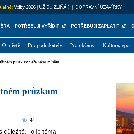
uálně:
Volby 2026
|
UŽ SU ZLÍŇÁK!
|
DOPRAVNÍ UZAVÍRKY
IÉRA
POTŘEBUJI VYŘÍDIT
POTŘEBUJI ZAPLATIT
O městě
Pro podnikatele
Pro občany
Kultura, sport
a
Kariéra
P
 Prštném průzkum veřejného mínění
44
s důležité. To je téma