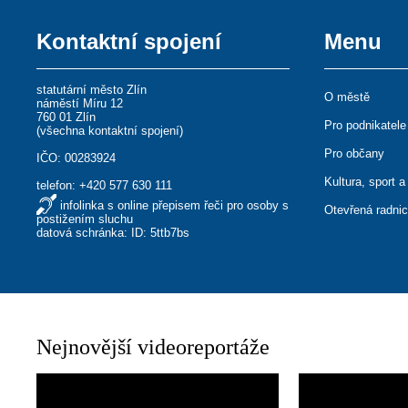
Kontaktní spojení
Menu
statutární město Zlín
O městě
náměstí Míru 12
760 01 Zlín
Pro podnikatele
(
všechna kontaktní spojení
)
Pro občany
IČO: 00283924
Kultura, sport a
telefon:
+420 577 630 111
infolinka s online přepisem řeči pro osoby s
Otevřená radni
postižením sluchu
datová schránka: ID: 5ttb7bs
Nejnovější videoreportáže