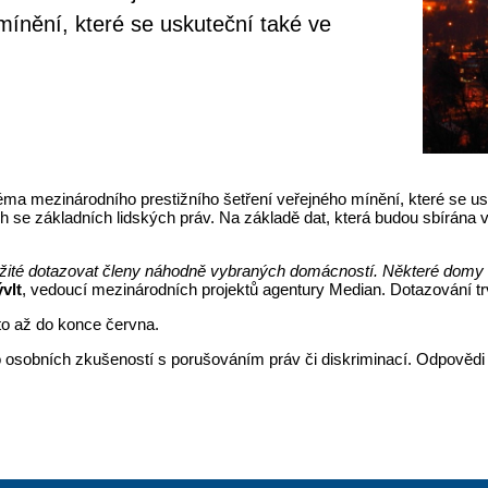
mínění, které se uskuteční také ve
 téma mezinárodního prestižního šetření veřejného mínění, které se u
ch se základních lidských práv. Na základě dat, která budou sbírán
ležité dotazovat členy náhodně vybraných domácností. Některé domy
vlt
, vedoucí mezinárodních projektů agentury Median. Dotazování tr
to až do konce června.
bo osobních zkušeností s porušováním práv či diskriminací. Odpověd