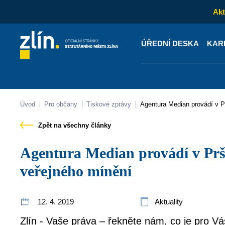
Akt
ÚŘEDNÍ DESKA
KAR
Kontakty
Úřední desk
Úvod
Pro občany
Tiskové zprávy
Agentura Median provádí v
Zpět na všechny články
Agentura Median provádí v Prštném průzkum
veřejného mínění
12. 4. 2019
Aktuality
Zlín - Vaše práva – řekněte nám, co je pro Vá