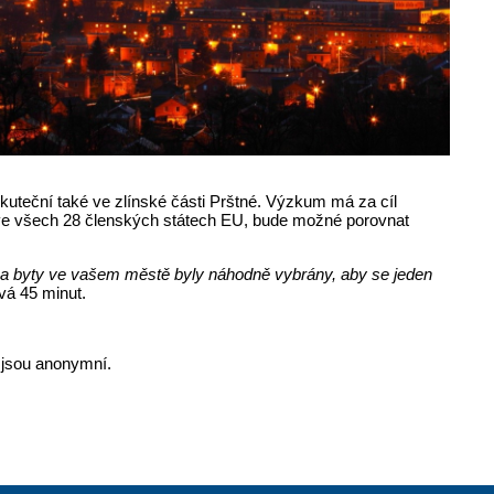
skuteční také ve zlínské části Prštné. Výzkum má za cíl
a ve všech 28 členských státech EU, bude možné porovnat
 a byty ve vašem městě byly náhodně vybrány, aby se jeden
vá 45 minut.
i jsou anonymní.