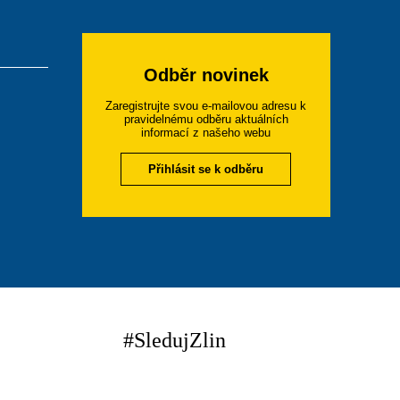
Odběr novinek
Zaregistrujte svou e-mailovou adresu k
pravidelnému odběru aktuálních
informací z našeho webu
Přihlásit se k odběru
#SledujZlin