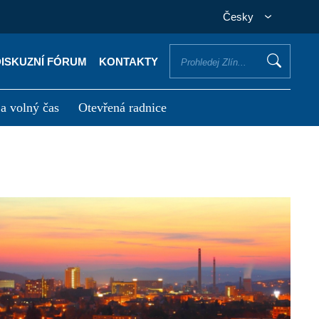
Česky
DISKUZNÍ FÓRUM
KONTAKTY
 a volný čas
Otevřená radnice
otřebuji vyřídit
Potřebuji zaplatit