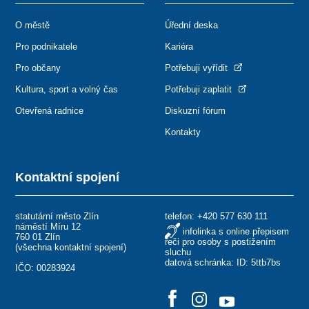
O městě
Úřední deska
Pro podnikatele
Kariéra
Pro občany
Potřebuji vyřídit
Kultura, sport a volný čas
Potřebuji zaplatit
Otevřená radnice
Diskuzní fórum
Kontakty
Kontaktní spojení
statutární město Zlín
telefon:
+420 577 630 111
náměstí Míru 12
infolinka s online přepisem
760 01 Zlín
řeči pro osoby s postižením
(
všechna kontaktní spojení
)
sluchu
datová schránka: ID: 5ttb7bs
IČO: 00283924