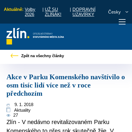
Aktuálně:
Volby
|
UŽ SU
|
DOPRAVNÍ
Česky
2026
ZLÍŇÁK!
UZAVÍRKY
rku Komenského navštívilo o osm tisíc lidí více než v roce předchozím
Zpět na všechny články
otřebuji vyřídit
Potřebuji zaplatit
Diskuzní fór
Akce v Parku Komenského navštívilo o
osm tisíc lidí více než v roce
předchozím
9. 1. 2018
Aktuality
27
Zlín - V nedávno revitalizovaném Parku
Komenského to přes rok skutečně žije. V