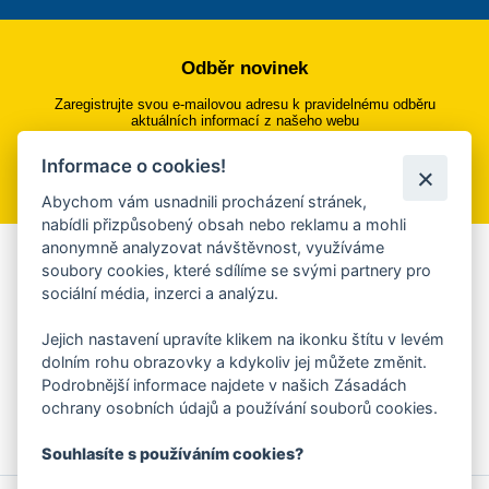
Odběr novinek
Zaregistrujte svou e-mailovou adresu k pravidelnému odběru
aktuálních informací z našeho webu
Informace o cookies!
Přihlásit se k odběru
Abychom vám usnadnili procházení stránek,
nabídli přizpůsobený obsah nebo reklamu a mohli
anonymně analyzovat návštěvnost, využíváme
Aplikace Mobilní rozhlas
soubory cookies, které sdílíme se svými partnery pro
sociální média, inzerci a analýzu.
Chcete dostávat do svého mobilu či mailu upozornění na
blížící se nebezpečí, odstávky, poruchy a výpadky energií,
Jejich nastavení upravíte klikem na ikonku štítu v levém
ankety, pozvánky na kulturní a sportovní akce?
dolním rohu obrazovky a kdykoliv jej můžete změnit.
Více informací o aplikaci
Podrobnější informace najdete v našich Zásadách
ochrany osobních údajů a používání souborů cookies.
Souhlasíte s používáním cookies?