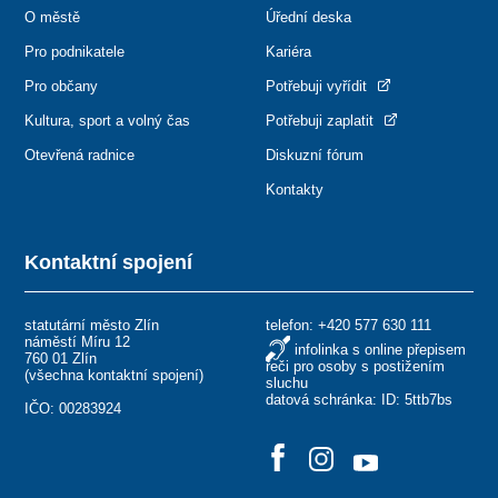
O městě
Úřední deska
Pro podnikatele
Kariéra
Pro občany
Potřebuji vyřídit
Kultura, sport a volný čas
Potřebuji zaplatit
Otevřená radnice
Diskuzní fórum
Kontakty
Kontaktní spojení
statutární město Zlín
telefon:
+420 577 630 111
náměstí Míru 12
infolinka s online přepisem
760 01 Zlín
řeči pro osoby s postižením
(
všechna kontaktní spojení
)
sluchu
datová schránka: ID: 5ttb7bs
IČO: 00283924