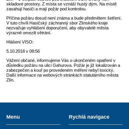
skladové prostory. Z místa se vznáší hustý dým. Na místě
zasahují hasiči a mají požár pod kontrolou.
Příčina požáru dosud není známa a bude předmětem šetření.
V tuto chvíli Hasičský záchranný sbor Zlínského kraje
nezvažuje vyhlášení doporučení, aby obyvatelé města
výrazně omezili větrání.
Hlášení VISO:
5.10.2018 v 08:56
Vážení občané, informujeme Vás o ukončeném opatření v
důsledku požáru na ulici Gahurova. Požár je již lokalizován a
zabezpečen a kouř po provedeném měření nebyl toxický.
Další informace na webových stránkách statutárního města
Zlín.
Menu
Rychlá navigace