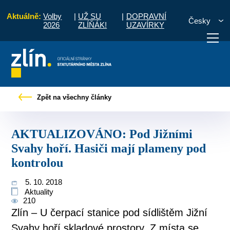
Aktuálně:
Volby
|
UŽ SU
|
DOPRAVNÍ
Česky
2026
ZLÍŇÁK!
UZAVÍRKY
IZOVÁNO: Pod Jižními Svahy hoří. Hasiči mají plameny pod kontrolou
Zpět na všechny články
otřebuji vyřídit
Potřebuji zaplatit
Diskuzní fór
AKTUALIZOVÁNO: Pod Jižními
Svahy hoří. Hasiči mají plameny pod
kontrolou
5. 10. 2018
Aktuality
210
Zlín – U čerpací stanice pod sídlištěm Jižní
Svahy hoří skladové prostory. Z místa se