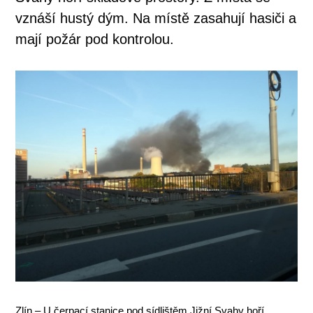
vznáší hustý dým. Na místě zasahují hasiči a
mají požár pod kontrolou.
Zlín – U čerpací stanice pod sídlištěm Jižní Svahy hoří