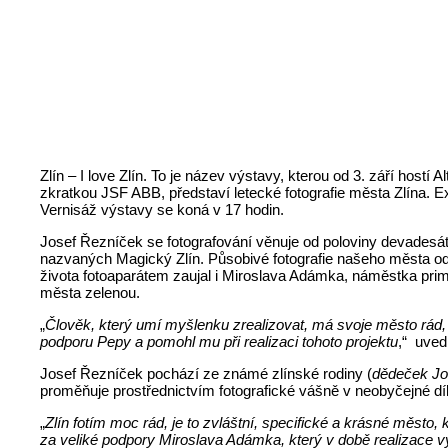
Zlín – I love Zlín. To je název výstavy, kterou od 3. září hostí
zkratkou JSF ABB, představí letecké fotografie města Zlína. E
Vernisáž výstavy se koná v 17 hodin.
Josef Řezníček se fotografování věnuje od poloviny devadesátý
nazvaných Magický Zlín. Působivé fotografie našeho města od 
života fotoaparátem zaujal i Miroslava Adámka, náměstka primát
města zelenou.
„
Člověk, který umí myšlenku zrealizovat, má svoje město rád, 
podporu Pepy a pomohl mu při realizaci tohoto projektu
,“ uved
Josef Řezníček pochází ze známé zlínské rodiny (
dědeček Jos
proměňuje prostřednictvím fotografické vášně v neobyčejné dílo
„
Zlín fotím moc rád, je to zvláštní, specifické a krásné město
za veliké podpory Miroslava Adámka, který v době realizace výs