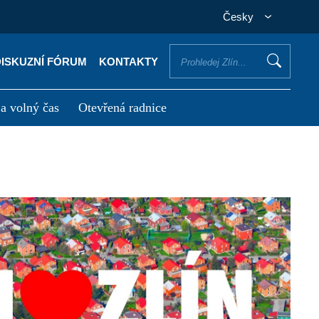
Česky
DISKUZNÍ FÓRUM
KONTAKTY
 a volný čas
Otevřená radnice
otřebuji vyřídit
Potřebuji zaplatit