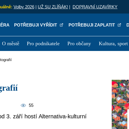
uálně:
Volby 2026
|
UŽ SU ZLÍŇÁK!
|
DOPRAVNÍ UZAVÍRKY
IÉRA
POTŘEBUJI VYŘÍDIT
POTŘEBUJI ZAPLATIT
O městě
Pro podnikatele
Pro občany
Kultura, sport
a
Kariéra
P
tografií
grafií
55
od 3. září hostí Alternativa-kulturní