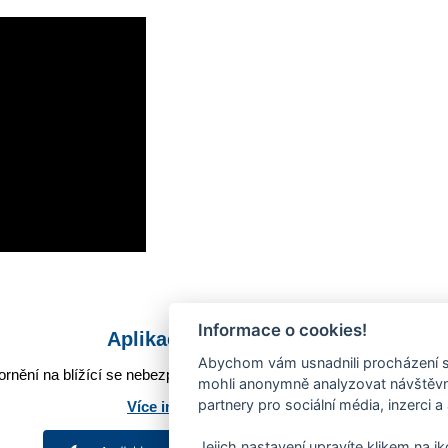
Informace o cookies!
Aplikace Mobilní rozhlas
Abychom vám usnadnili procházení s
rnění na blížící se nebezpečí, odstávky, poruchy a výpadky energií,
mohli anonymně analyzovat návštěvno
partnery pro sociální média, inzerci a
Více informací o aplikaci
Jejich nastavení upravíte klikem na i