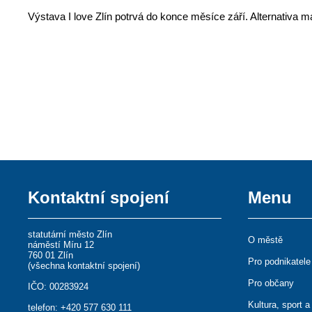
Výstava I love Zlín potrvá do konce měsíce září. Alternativa 
Kontaktní spojení
Menu
statutární město Zlín
O městě
náměstí Míru 12
760 01 Zlín
Pro podnikatele
(
všechna kontaktní spojení
)
Pro občany
IČO: 00283924
Kultura, sport a
telefon:
+420 577 630 111