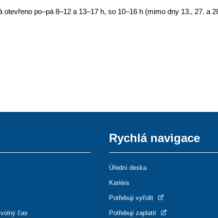
má otevřeno po–pá 8–12 a 13–17 h, so 10–16 h (mimo dny 13., 27. a 28
Rychlá navigace
Úřední deska
Kariéra
Potřebuji vyřídit
 volný čas
Potřebuji zaplatit