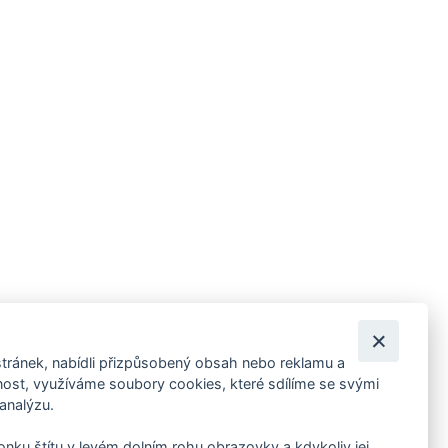
tránek, nabídli přizpůsobený obsah nebo reklamu a
 ankety, pozvánky na kulturní a sportovní akce?
st, využíváme soubory cookies, které sdílíme se svými
 analýzu.
konku štítu v levém dolním rohu obrazovky a kdykoliv jej