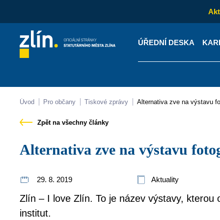
Akt
ÚŘEDNÍ DESKA
KAR
Kontakty
Úřední desk
Úvod
Pro občany
Tiskové zprávy
Alternativa zve na výstavu fo
Zpět na všechny články
Alternativa zve na výstavu foto
29. 8. 2019
Aktuality
Zlín – I love Zlín. To je název výstavy, kterou 
institut.