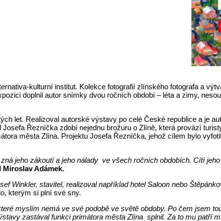
 Alternativa-kulturní institut. Kolekce fotografií zlínského fotografa
xpozici doplnil autor snímky dvou ročních období – léta a zimy, neso
ch let. Realizoval autorské výstavy po celé České republice a je aut
Josefa Řezníčka zdobí nejednu brožuru o Zlíně, která provází turis
ora města Zlína. Projektu Josefa Řezníčka, jehož cílem bylo vyfotit 
zná jeho zákoutí a jeho nálady ve všech ročních obdobích. Cítí jeho 
l
Miroslav Adámek.
ef Winkler, stavitel, realizoval například hotel Saloon nebo Štěpánko
, kterým si plní své sny.
, které myslím nemá ve své podobě ve světě obdoby. Po čem jsem toužil
tavy zastával funkci primátora města Zlína splnil. Za to mu patří mů