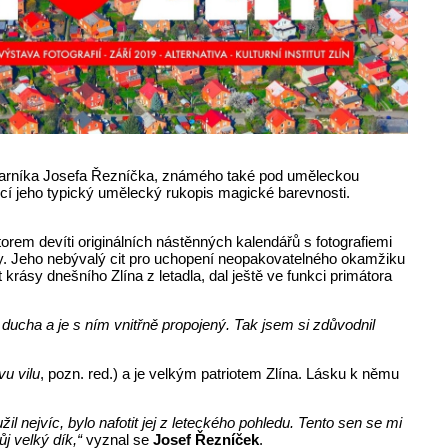
 a výtvarníka Josefa Řezníčka, známého také pod uměleckou
ucí jeho typický umělecký rukopis magické barevnosti.
orem devíti originálních nástěnných kalendářů s fotografiemi
ty. Jeho nebývalý cit pro uchopení neopakovatelného okamžiku
krásy dnešního Zlína z letadla, dal ještě ve funkci primátora
ducha a je s ním vnitřně propojený. Tak jsem si zdůvodnil
vu vilu
, pozn. red.) a je velkým patriotem Zlína. Lásku k němu
 nejvíc, bylo nafotit jej z leteckého pohledu. Tento sen se mi
j velký dík,“
vyznal se
Josef Řezníček
.