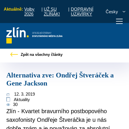
Aktuálně:
Volby
|
UŽ SU
|
DOPRAVNÍ
Česky
2026
ZLÍŇÁK!
UZAVÍRKY
Tiskové zprávy
Alternativa zve: Ondřej Štveráček a Gene Jackson
Zpět na všechny články
otřebuji vyřídit
Potřebuji zaplatit
Diskuzní fór
Alternativa zve: Ondřej Štveráček a
Gene Jackson
12. 3. 2019
Aktuality
30
Zlín - Kvartet bravurního postbopového
saxofonisty Ondřeje Štveráčka je u nás
dobře znám a je považován za absolutní