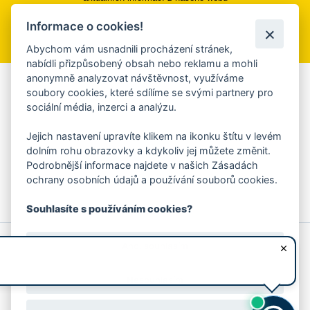
Informace o cookies!
Přihlásit se k odběru
Abychom vám usnadnili procházení stránek,
nabídli přizpůsobený obsah nebo reklamu a mohli
anonymně analyzovat návštěvnost, využíváme
Aplikace Mobilní rozhlas
soubory cookies, které sdílíme se svými partnery pro
sociální média, inzerci a analýzu.
Chcete dostávat do svého mobilu či mailu upozornění na
blížící se nebezpečí, odstávky, poruchy a výpadky energií,
Jejich nastavení upravíte klikem na ikonku štítu v levém
ankety, pozvánky na kulturní a sportovní akce?
dolním rohu obrazovky a kdykoliv jej můžete změnit.
Více informací o aplikaci
Podrobnější informace najdete v našich Zásadách
ochrany osobních údajů a používání souborů cookies.
Souhlasíte s používáním cookies?
© 2026 Magistrát města Zlína
Prohlášení o používání cookies
Ano, souhlasím
všechna práva vyhrazena
Ochrana osobních údajů
Prohlášení o přístupnosti
Podněty k webovým stránkám
Kontakt:
webmaster@zlin.eu
Nesouhlasím