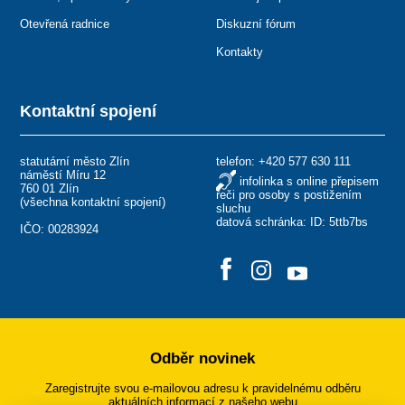
Otevřená radnice
Diskuzní fórum
Kontakty
Kontaktní spojení
statutární město Zlín
telefon:
+420 577 630 111
náměstí Míru 12
infolinka s online přepisem
760 01 Zlín
řeči pro osoby s postižením
(
všechna kontaktní spojení
)
sluchu
datová schránka: ID: 5ttb7bs
IČO: 00283924
Odběr novinek
Zaregistrujte svou e-mailovou adresu k pravidelnému odběru
aktuálních informací z našeho webu