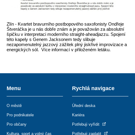
Zlín - Kvartet bravurního postbopového saxofonisty Ondřeje
Štveráčka je u nás dobře znám a je považován za absolutní
špičku v interpretaci moderního straight-aheadjazzu. Spojení
této kapely s Genem Jacksonem tedy slibuje
nezapomenutelný jazzový zážitek plný jiskřivé improvizace a
energických sól. Více informací v přiloženém letáku.
Menu
Rychlá navigace
O městě
Úřední deska
Pro podnikatele
Kariéra
Pro občany
Potřebuji vyřídit
Kultura, sport a volný čas
Potřebuji zaplatit