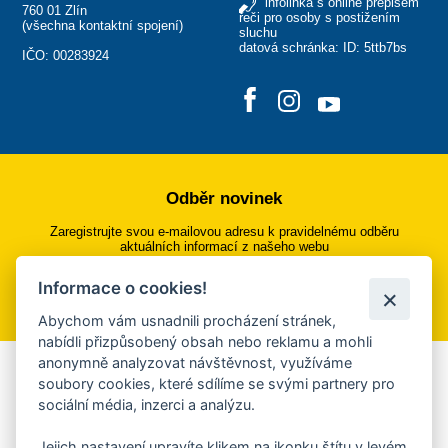
infolinka s online přepisem
760 01 Zlín
řeči pro osoby s postižením
(
všechna kontaktní spojení
)
sluchu
datová schránka: ID: 5ttb7bs
IČO: 00283924
Odběr novinek
Zaregistrujte svou e-mailovou adresu k pravidelnému odběru
aktuálních informací z našeho webu
Informace o cookies!
Přihlásit se k odběru
Abychom vám usnadnili procházení stránek,
nabídli přizpůsobený obsah nebo reklamu a mohli
anonymně analyzovat návštěvnost, využíváme
Aplikace Mobilní rozhlas
soubory cookies, které sdílíme se svými partnery pro
sociální média, inzerci a analýzu.
Chcete dostávat do svého mobilu či mailu upozornění na
blížící se nebezpečí, odstávky, poruchy a výpadky energií,
Jejich nastavení upravíte klikem na ikonku štítu v levém
ankety, pozvánky na kulturní a sportovní akce?