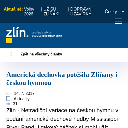
Aktuálně:
Volby
|
UŽ SU
|
DOPRAVNÍ
Česky
2026
ZLÍŇÁK!
UZAVÍRKY
Tiskové zprávy
Americká dechovka potěšila Zlíňany i českou hymnou
Zpět na všechny články
otřebuji vyřídit
Potřebuji zaplatit
Diskuzní fór
Americká dechovka potěšila Zlíňany i
českou hymnou
14. 7. 2017
Aktuality
31
Zlín - Netradiční variace na českou hymnu v
podání americké dechové hudby Mississippi
River Band. I takový zážitek si mohl užít