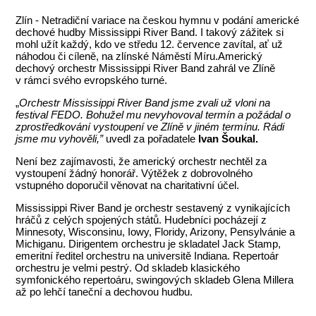
Zlín - Netradiční variace na českou hymnu v podání americké
dechové hudby Mississippi River Band. I takový zážitek si
mohl užít každý, kdo ve středu 12. července zavítal, ať už
náhodou či cíleně, na zlínské Náměstí Míru.Americký
dechový orchestr Mississippi River Band zahrál ve Zlíně
v rámci svého evropského turné.
„
Orchestr Mississippi River Band jsme zvali už vloni na
festival FEDO. Bohužel mu nevyhovoval termín a požádal o
zprostředkování vystoupení ve Zlíně v jiném termínu. Rádi
jsme mu vyhověli,”
uvedl za pořadatele
Ivan Šoukal.
Není bez zajímavosti, že americký orchestr nechtěl za
vystoupení žádný honorář. Výtěžek z dobrovolného
vstupného doporučil věnovat na charitativní účel.
Mississippi River Band je orchestr sestavený z vynikajících
hráčů z celých spojených států. Hudebníci pocházejí z
Minnesoty, Wisconsinu, Iowy, Floridy, Arizony, Pensylvánie a
Michiganu. Dirigentem orchestru je skladatel Jack Stamp,
emeritní ředitel orchestru na universitě Indiana. Repertoár
orchestru je velmi pestrý. Od skladeb klasického
symfonického repertoáru, swingových skladeb Glena Millera
až po lehčí taneční a dechovou hudbu.