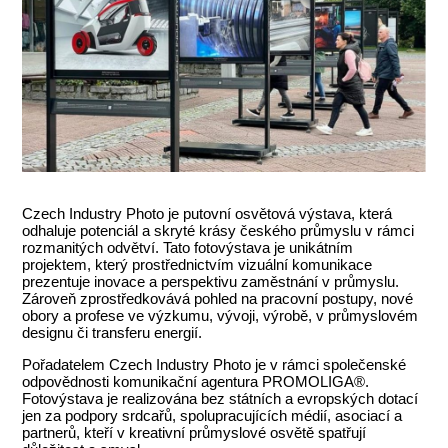
Czech Industry Photo je putovní osvětová výstava, která
odhaluje potenciál a skryté krásy českého průmyslu v rámci
rozmanitých odvětví. Tato fotovýstava je unikátním
projektem, který prostřednictvím vizuální komunikace
prezentuje inovace a perspektivu zaměstnání v průmyslu.
Zároveň zprostředkovává pohled na pracovní postupy, nové
obory a profese ve výzkumu, vývoji, výrobě, v průmyslovém
designu či transferu energií.
Pořadatelem Czech Industry Photo je v rámci společenské
odpovědnosti komunikační agentura PROMOLIGA®.
Fotovýstava je realizována bez státních a evropských dotací
jen za podpory srdcařů, spolupracujících médií, asociací a
partnerů, kteří v kreativní průmyslové osvětě spatřují