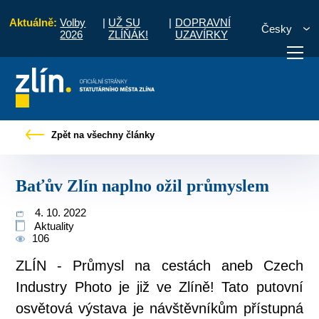
Aktuálně:
Volby
|
UŽ SU
|
DOPRAVNÍ
Česky
2026
ZLÍŇÁK!
UZAVÍRKY
od
Pro občany
Tiskové zprávy
Baťův Zlín naplno ožil průmyslem
Zpět na všechny články
otřebuji vyřídit
Potřebuji zaplatit
Diskuzní fór
Baťův Zlín naplno ožil průmyslem
4. 10. 2022
Aktuality
106
ZLÍN - Průmysl na cestách aneb Czech
Industry Photo je již ve Zlíně! Tato putovní
osvětová výstava je návštěvníkům přístupná