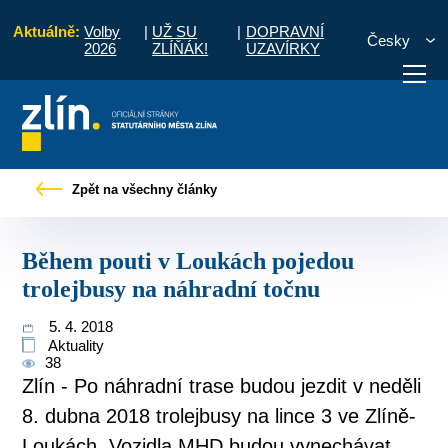
Aktuálně:
Volby
|
UŽ SU
|
DOPRAVNÍ
Česky
2026
ZLÍŇÁK!
UZAVÍRKY
 zprávy
Během pouti v Loukách pojedou trolejbusy na náhradní točnu
Zpět na všechny články
otřebuji vyřídit
Potřebuji zaplatit
Diskuzní fór
Během pouti v Loukách pojedou
trolejbusy na náhradní točnu
5. 4. 2018
Aktuality
38
Zlín - Po náhradní trase budou jezdit v neděli
8. dubna 2018 trolejbusy na lince 3 ve Zlíně-
Loukách. Vozidla MHD budou vynechávat