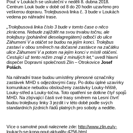
Pouť v Loukách se uskuteční v neděli 8. dubna 2018.
Centrum Louk bude v době od 8 do 20 hodin uzavřeno pro
veškerou dopravu. Trolejbusová linka č. 3 bude v Loukách
vedena po náhradní trase.
„Trolejbusová linka číslo 3 bude v tomto čase o něco
zkrácena. Nebude zajíždět na svou trvalou točnu, ale
trolejbusy (poháněné dieselagregátem) odbočí do ulice
Záhumení V a otáčet se budou na jejím konci. Trolejbus
zastaví v obou směrech na dočasné zastávce na začátku
ulice Záhumení V a potom na jejím konci v místě otáčení.
Cestující už tento režim znají z minulých let,“
uvedl hlavní
dispečer Dopravní společnosti Zlín – Otrokovice
Josef
Polách
.
Na náhradní trase budou umístěny přenosné označníky
zastávek MHD s odjezdovými časy. Po dobu úplné uzavírky
komunikace nebudou obslouženy zastávky Louky-hřiště,
Louky-střed a Louky-točna. Toto opatření se dotkne čtyř spojů
MHD. Na zbývající části své trasy směrem na Lesní čtvrť
budou trolejbusy linky 3 jezdit i v této době podle svých
standardních jízdních řádů platných pro soboty a neděle.
Více o samotné pouti naleznete zde:
http://www.zlin.eu/v-
loukach-se-kona-pout-aktuality-4256.html