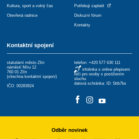
Kultura, sport a volný čas
Potřebuji zaplatit
Otevřená radnice
Diskuzní fórum
Kontakty
Kontaktní spojení
statutární město Zlín
telefon:
+420 577 630 111
náměstí Míru 12
infolinka s online přepisem
760 01 Zlín
řeči pro osoby s postižením
(
všechna kontaktní spojení
)
sluchu
datová schránka: ID: 5ttb7bs
IČO: 00283924
Odběr novinek