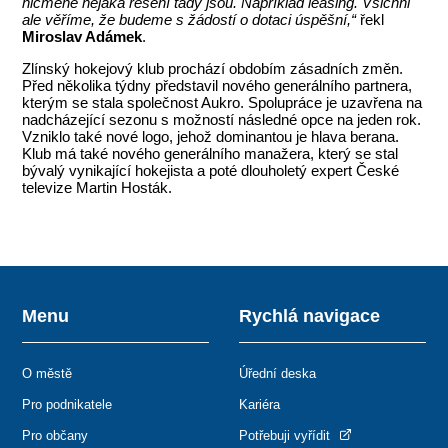
nicméně nějaká řešení tady jsou. Například leasing. Všichni
ale věříme, že budeme s žádostí o dotaci úspěšní,“
řekl
Miroslav Adámek
.
Zlínský hokejový klub prochází obdobím zásadních změn.
Před několika týdny představil nového generálního partnera,
kterým se stala společnost Aukro. Spolupráce je uzavřena na
nadcházející sezonu s možností následné opce na jeden rok.
Vzniklo také nové logo, jehož dominantou je hlava berana.
Klub má také nového generálního manažera, který se stal
bývalý vynikající hokejista a poté dlouholetý expert České
televize Martin Hosták.
Menu
Rychlá navigace
O městě
Úřední deska
Pro podnikatele
Kariéra
Pro občany
Potřebuji vyřídit