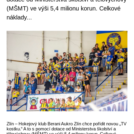
(MŠMT) ve výši 5,4 milionu korun. Celkové
náklady...
Zlín – Hokejový klub Berani Aukro Zlín chce pořídit novou „TV
kostku.“ A to s pomocí dotace od Ministerstva školství a
tělovýchovy (MŠMT) ve výši 5,4 milionu korun. Celkové