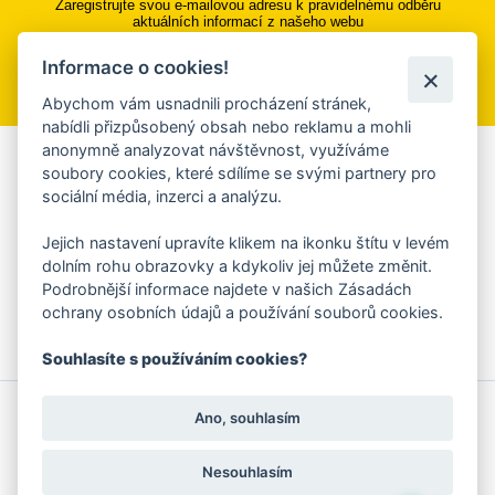
Zaregistrujte svou e-mailovou adresu k pravidelnému odběru
aktuálních informací z našeho webu
Informace o cookies!
Přihlásit se k odběru
Abychom vám usnadnili procházení stránek,
nabídli přizpůsobený obsah nebo reklamu a mohli
anonymně analyzovat návštěvnost, využíváme
Aplikace Mobilní rozhlas
soubory cookies, které sdílíme se svými partnery pro
sociální média, inzerci a analýzu.
Chcete dostávat do svého mobilu či mailu upozornění na
blížící se nebezpečí, odstávky, poruchy a výpadky energií,
Jejich nastavení upravíte klikem na ikonku štítu v levém
ankety, pozvánky na kulturní a sportovní akce?
dolním rohu obrazovky a kdykoliv jej můžete změnit.
Více informací o aplikaci
Podrobnější informace najdete v našich Zásadách
ochrany osobních údajů a používání souborů cookies.
Souhlasíte s používáním cookies?
© 2026 Magistrát města Zlína
Prohlášení o používání cookies
Ano, souhlasím
všechna práva vyhrazena
Ochrana osobních údajů
Prohlášení o přístupnosti
Podněty k webovým stránkám
Kontakt:
webmaster@zlin.eu
Nesouhlasím