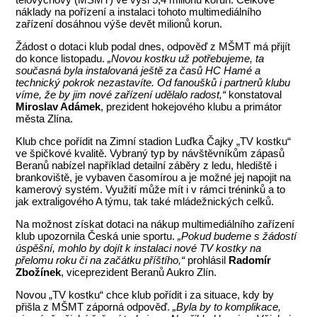
náklady na pořízení a instalaci tohoto multimediálního
zařízení dosáhnou výše devět milionů korun.
Žádost o dotaci klub podal dnes, odpověď z MŠMT má přijít
do konce listopadu.
„Novou kostku už potřebujeme, ta
současná byla instalovaná ještě za časů HC Hamé a
technický pokrok nezastavíte. Od fanoušků i partnerů klubu
víme, že by jim nové zařízení udělalo radost,“
konstatoval
Miroslav Adámek
, prezident hokejového klubu a primátor
města Zlína.
Klub chce pořídit na Zimní stadion Luďka Čajky „TV kostku“
ve špičkové kvalitě. Vybraný typ by návštěvníkům zápasů
Beranů nabízel například detailní záběry z ledu, hlediště i
brankoviště, je vybaven časomírou a je možné jej napojit na
kamerový systém. Využití může mít i v rámci tréninků a to
jak extraligového A týmu, tak také mládežnických celků.
Na možnost získat dotaci na nákup multimediálního zařízení
klub upozornila Česká unie sportu.
„Pokud budeme s žádostí
úspěšní, mohlo by dojít k instalaci nové TV kostky na
přelomu roku či na začátku příštího,“
prohlásil
Radomír
Zbožínek
, viceprezident Beranů Aukro Zlín.
Novou „TV kostku“ chce klub pořídit i za situace, kdy by
přišla z MŠMT záporná odpověď.
„Byla by to komplikace,