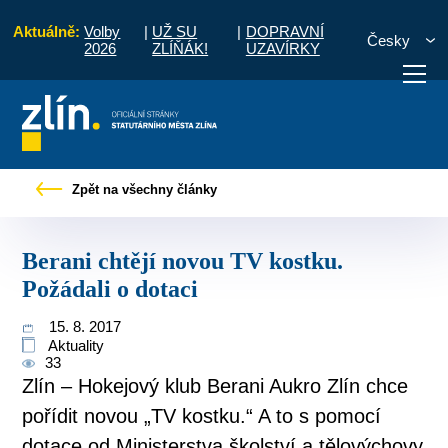
Aktuálně:
Volby
|
UŽ SU
|
DOPRAVNÍ
Česky
2026
ZLÍŇÁK!
UZAVÍRKY
y
Tiskové zprávy
Berani chtějí novou TV kostku. Požádali o dotaci
Zpět na všechny články
otřebuji vyřídit
Potřebuji zaplatit
Diskuzní fór
Berani chtějí novou TV kostku.
Požádali o dotaci
15. 8. 2017
Aktuality
33
Zlín – Hokejový klub Berani Aukro Zlín chce
pořídit novou „TV kostku.“ A to s pomocí
dotace od Ministerstva školství a tělovýchovy