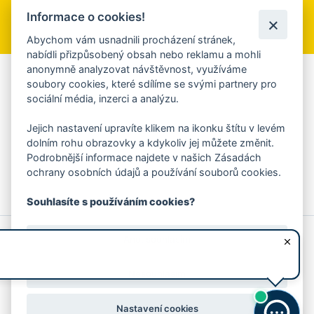
Informace o cookies!
Přihlásit se k odběru
Abychom vám usnadnili procházení stránek,
nabídli přizpůsobený obsah nebo reklamu a mohli
anonymně analyzovat návštěvnost, využíváme
Aplikace Mobilní rozhlas
soubory cookies, které sdílíme se svými partnery pro
sociální média, inzerci a analýzu.
Chcete dostávat do svého mobilu či mailu upozornění na
blížící se nebezpečí, odstávky, poruchy a výpadky energií,
Jejich nastavení upravíte klikem na ikonku štítu v levém
ankety, pozvánky na kulturní a sportovní akce?
dolním rohu obrazovky a kdykoliv jej můžete změnit.
Více informací o aplikaci
Podrobnější informace najdete v našich Zásadách
ochrany osobních údajů a používání souborů cookies.
Souhlasíte s používáním cookies?
© 2026 Magistrát města Zlína
Prohlášení o používání cookies
Ano, souhlasím
všechna práva vyhrazena
Ochrana osobních údajů
Prohlášení o přístupnosti
Podněty k webovým stránkám
Kontakt:
webmaster@zlin.eu
Nesouhlasím
Nastavení cookies