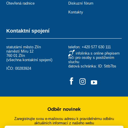
Otevřená radnice
Diskuzní fórum
Kontakty
Kontaktní spojení
statutární město Zlín
telefon:
+420 577 630 111
náměstí Míru 12
infolinka s online přepisem
760 01 Zlín
řeči pro osoby s postižením
(
všechna kontaktní spojení
)
sluchu
datová schránka: ID: 5ttb7bs
IČO: 00283924
Odběr novinek
Zaregistrujte svou e-mailovou adresu k pravidelnému odběru
aktuálních informací z našeho webu