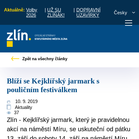
Aktuálně:
Volby
|
UŽ SU
|
DOPRAVNÍ
Česky
2026
ZLÍŇÁK!
UZAVÍRKY
Tiskové zprávy
Blíží se Kejklířský jarmark s pouličním festiválkem
Zpět na všechny články
otřebuji vyřídit
Potřebuji zaplatit
Diskuzní fór
Blíží se Kejklířský jarmark s
pouličním festiválkem
10. 9. 2019
Aktuality
37
Zlín - Kejklířský jarmark, který je pravidelnou
akcí na náměstí Míru, se uskuteční od pátku
13. září do soboty 14. září na náměstí Míru