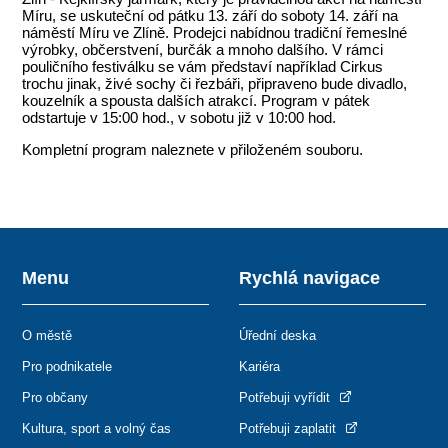
Míru, se uskuteční od pátku 13. září do soboty 14. září na
náměstí Míru ve Zlíně. Prodejci nabídnou tradiční řemeslné
výrobky, občerstvení, burčák a mnoho dalšího. V rámci
pouličního festiválku se vám představí například Cirkus
trochu jinak, živé sochy či řezbáři, připraveno bude divadlo,
kouzelník a spousta dalších atrakcí. Program v pátek
odstartuje v 15:00 hod., v sobotu již v 10:00 hod.
Kompletní program naleznete v přiloženém souboru.
Menu
Rychlá navigace
O městě
Úřední deska
Pro podnikatele
Kariéra
Pro občany
Potřebuji vyřídit
Kultura, sport a volný čas
Potřebuji zaplatit