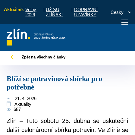
Aktuálně:
Volby
|
UŽ SU
|
DOPRAVNÍ
Česky
2026
ZLÍŇÁK!
UZAVÍRKY
Pro občany
Tiskové zprávy
Blíží se potravinová sbírka pro potřebné
Zpět na všechny články
otřebuji vyřídit
Potřebuji zaplatit
Diskuzní fór
Blíží se potravinová sbírka pro
potřebné
21. 4. 2026
Aktuality
687
Zlín – Tuto sobotu 25. dubna se uskuteční
další celonárodní sbírka potravin. Ve Zlíně se