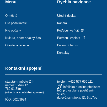
Menu
Rychlá navigace
O městě
Úřední deska
Pro podnikatele
Kariéra
Pro občany
Potřebuji vyřídit
Kultura, sport a volný čas
Potřebuji zaplatit
Otevřená radnice
Diskuzní fórum
Kontakty
Kontaktní spojení
statutární město Zlín
telefon:
+420 577 630 111
náměstí Míru 12
infolinka s online přepisem
760 01 Zlín
řeči pro osoby s postižením
(
všechna kontaktní spojení
)
sluchu
datová schránka: ID: 5ttb7bs
IČO: 00283924