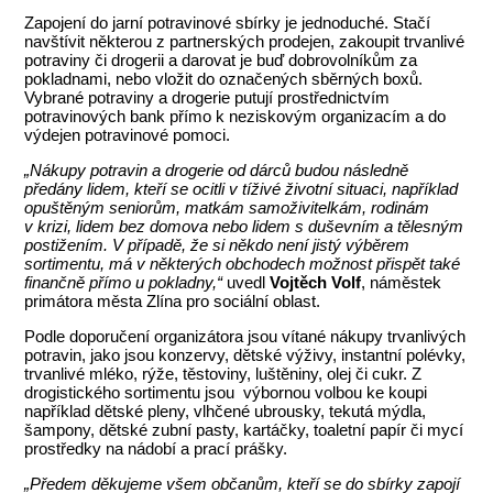
Zapojení do jarní potravinové sbírky je jednoduché. Stačí
navštívit některou z partnerských prodejen, zakoupit trvanlivé
potraviny či drogerii a darovat je buď dobrovolníkům za
pokladnami, nebo vložit do označených sběrných boxů.
Vybrané potraviny a drogerie putují prostřednictvím
potravinových bank přímo k neziskovým organizacím a do
výdejen potravinové pomoci.
„Nákupy potravin a drogerie od dárců budou následně
předány lidem, kteří se ocitli v tíživé životní situaci, například
opuštěným seniorům, matkám samoživitelkám, rodinám
v krizi, lidem bez domova nebo lidem s duševním a tělesným
postižením. V případě, že si někdo není jistý výběrem
sortimentu, má v některých obchodech možnost přispět také
finančně přímo u pokladny,“
uvedl
Vojtěch Volf
, náměstek
primátora města Zlína pro sociální oblast.
Podle doporučení organizátora jsou vítané nákupy trvanlivých
potravin, jako jsou konzervy, dětské výživy, instantní polévky,
trvanlivé mléko, rýže, těstoviny, luštěniny, olej či cukr. Z
drogistického sortimentu jsou výbornou volbou ke koupi
například dětské pleny, vlhčené ubrousky, tekutá mýdla,
šampony, dětské zubní pasty, kartáčky, toaletní papír či mycí
prostředky na nádobí a prací prášky.
„Předem děkujeme všem občanům, kteří se do sbírky zapojí