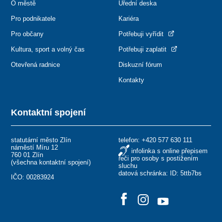
O městě
Úřední deska
Pro podnikatele
Kariéra
Pro občany
Potřebuji vyřídit
Kultura, sport a volný čas
Potřebuji zaplatit
Otevřená radnice
Diskuzní fórum
Kontakty
Kontaktní spojení
statutární město Zlín
telefon:
+420 577 630 111
náměstí Míru 12
infolinka s online přepisem
760 01 Zlín
řeči pro osoby s postižením
(
všechna kontaktní spojení
)
sluchu
datová schránka: ID: 5ttb7bs
IČO: 00283924