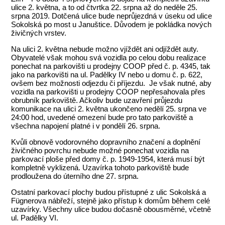
ulice 2. května, a to od čtvrtka 22. srpna až do neděle 25.
srpna 2019. Dotčená ulice bude neprůjezdná v úseku od ulice
Sokolská po most u Januštice. Důvodem je pokládka nových
živičných vrstev.
Na ulici 2. května nebude možno vjíždět ani odjíždět auty.
Obyvatelé však mohou svá vozidla po celou dobu realizace
ponechat na parkovišti u prodejny COOP před č. p. 4345, tak
jako na parkovišti na ul. Padělky IV nebo u domu č. p. 622,
ovšem bez možnosti odjezdu či příjezdu. Je však nutné, aby
vozidla na parkovišti u prodejny COOP nepřesahovala přes
obrubník parkoviště. Ačkoliv bude uzavření průjezdu
komunikace na ulici 2. května ukončeno nedělí 25. srpna ve
24:00 hod, uvedené omezení bude pro tato parkoviště a
všechna napojení platné i v pondělí 26. srpna.
Kvůli obnově vodorovného dopravního značení a doplnění
živičného povrchu nebude možné ponechat vozidla na
parkovací ploše před domy č. p. 1949-1954, která musí být
kompletně vyklizená. Uzavírka tohoto parkoviště bude
prodloužena do úterního dne 27. srpna.
Ostatní parkovací plochy budou přístupné z ulic Sokolská a
Fügnerova nábřeží, stejně jako přístup k domům během celé
uzavírky. Všechny ulice budou dočasně obousměrné, včetně
ul. Padělky VI.