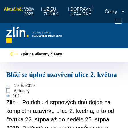
Aktuálně:
Volby
|
UŽ SU
|
DOPRAVNÍ
Česky
2026
ZLÍŇÁK!
UZAVÍRKY
Pro občany
Tiskové zprávy
Blíží se úplné uzavření ulice 2. května
Zpět na všechny články
otřebuji vyřídit
Potřebuji zaplatit
Diskuzní fór
Blíží se úplné uzavření ulice 2. května
19. 8. 2019
Aktuality
161
Zlín – Po dobu 4 srpnových dnů dojde na
kompletní uzavírku ulice 2. května, a to od
čtvrtka 22. srpna až do neděle 25. srpna
2019. Dotčená ulice bude neprůjezdná v