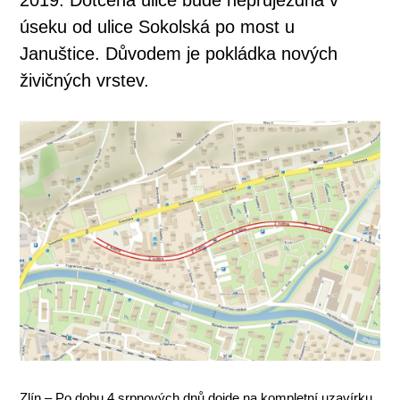
úseku od ulice Sokolská po most u
Januštice. Důvodem je pokládka nových
živičných vrstev.
Zlín – Po dobu 4 srpnových dnů dojde na kompletní uzavírku