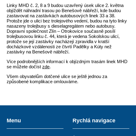
Linky MHD č. 2, 8 a 9 budou uzavřený úsek ulice 2. května
objíždět náhradní trasou po Benešově nábřeží, kde budou
zastavovat na zastávkách autobusových linek 33 a 38.
Protože jde o ulici bez trolejového vedení, budou na tyto linky
nasazeny trolejbusy s dieselagregátem nebo autobusy.
Dopravní společnost Zlín – Otrokovice současně posílí
trolejbusovou linku č. 44, která je vedena Sokolskou ulicí,
protože se její zastávky nacházejí zpravidla v kratší
docházkové vzdálenosti ze čtvrtí Padělky a Kúty než
zastávky na Benešově nábřeží.
Více podrobnějších informací k objízdným trasám linek MHD
se můžete dočíst
zde
.
Všem obyvatelům dotčené ulice se ještě jednou za
způsobené komplikace omlouváme.
Menu
Rychlá navigace