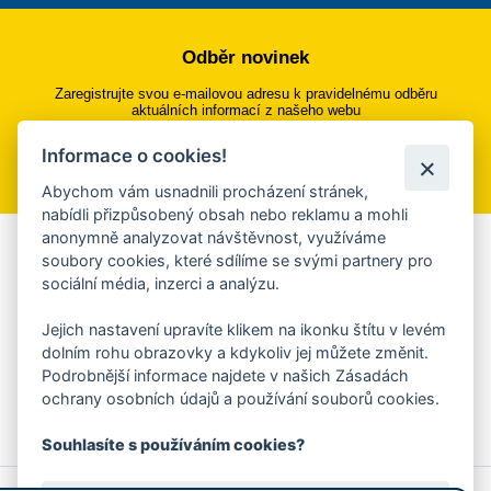
Odběr novinek
Zaregistrujte svou e-mailovou adresu k pravidelnému odběru
aktuálních informací z našeho webu
Informace o cookies!
Přihlásit se k odběru
Abychom vám usnadnili procházení stránek,
nabídli přizpůsobený obsah nebo reklamu a mohli
anonymně analyzovat návštěvnost, využíváme
Aplikace Mobilní rozhlas
soubory cookies, které sdílíme se svými partnery pro
sociální média, inzerci a analýzu.
Chcete dostávat do svého mobilu či mailu upozornění na
blížící se nebezpečí, odstávky, poruchy a výpadky energií,
Jejich nastavení upravíte klikem na ikonku štítu v levém
ankety, pozvánky na kulturní a sportovní akce?
dolním rohu obrazovky a kdykoliv jej můžete změnit.
Více informací o aplikaci
Podrobnější informace najdete v našich Zásadách
ochrany osobních údajů a používání souborů cookies.
Souhlasíte s používáním cookies?