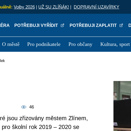
uálně:
Volby 2026
|
UŽ SU ZLÍŇÁK!
|
DOPRAVNÍ UZAVÍRKY
IÉRA
POTŘEBUJI VYŘÍDIT
POTŘEBUJI ZAPLATIT
O městě
Pro podnikatele
Pro občany
Kultura, sport
a
Kariéra
P
olek
46
které jsou zřizovány městem Zlínem,
 pro školní rok 2019 – 2020 se