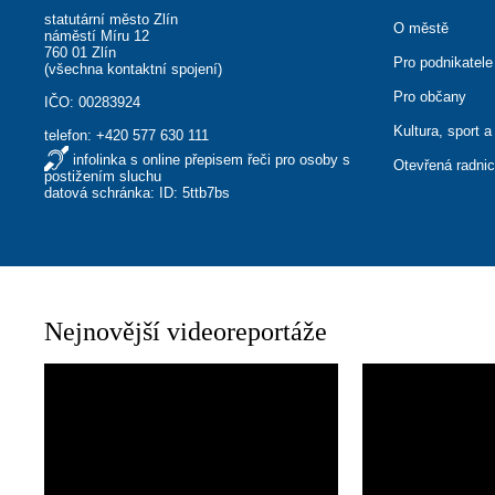
statutární město Zlín
O městě
náměstí Míru 12
760 01 Zlín
Pro podnikatele
(
všechna kontaktní spojení
)
Pro občany
IČO: 00283924
Kultura, sport a
telefon:
+420 577 630 111
infolinka s online přepisem řeči pro osoby s
Otevřená radni
postižením sluchu
datová schránka: ID: 5ttb7bs
Nejnovější videoreportáže