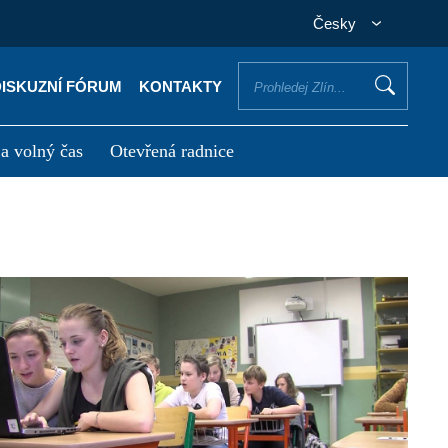
Česky
DISKUZNÍ FÓRUM
KONTAKTY
 a volný čas
Otevřená radnice
otřebuji vyřídit
Potřebuji zaplatit