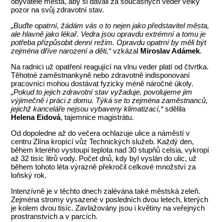
obyvatele města, aby si dávali za současných veder velký
pozor na svůj zdravotní stav.
„Buďte opatrní, žádám vás o to nejen jako představitel města,
ale hlavně jako lékař. Vedra jsou opravdu extrémní a tomu je
potřeba přizpůsobit denní režim. Opravdu opatrní by měli být
zejména dříve narození a děti,“
vzkázal
Miroslav Adámek
.
Na radnici už opatření reagující na vlnu veder platí od čtvrtka.
Těhotné zaměstnankyně nebo zdravotně indisponovaní
pracovníci mohou dostávat fyzicky méně náročné úkoly
.
„Pokud to jejich zdravotní stav vyžaduje, povolujeme jim
výjimečně i práci z domu. Týká se to zejména zaměstnanců,
jejichž kanceláře nejsou vybaveny klimatizací,“
sdělila
Helena Eidová
, tajemnice magistrátu.
Od dopoledne až do večera ochlazuje ulice a náměstí v
centru Zlína kropící vůz Technických služeb. Každý den,
během kterého vystoupí teplota nad 30 stupňů celsia, vykropí
až 32 tisíc litrů vody. Počet dnů, kdy byl vyslán do ulic, už
během tohoto léta výrazně překročil celkové množství za
loňský rok.
Intenzívně je v těchto dnech zalévána také městská zeleň.
Zejména stromy vysazené v posledních dvou letech, kterých
je kolem dvou tisíc. Zavlažovány jsou i květiny na veřejných
prostranstvích a v parcích.