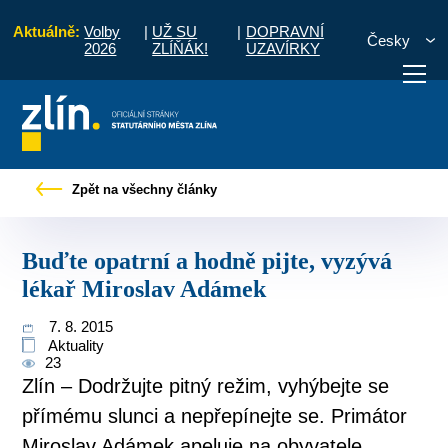
Aktuálně:
Volby
|
UŽ SU
|
DOPRAVNÍ
Česky
2026
ZLÍŇÁK!
UZAVÍRKY
vé zprávy
Buďte opatrní a hodně pijte, vyzývá lékař Miroslav Adámek
Zpět na všechny články
otřebuji vyřídit
Potřebuji zaplatit
Diskuzní fór
Buďte opatrní a hodně pijte, vyzývá
lékař Miroslav Adámek
7. 8. 2015
Aktuality
23
Zlín – Dodržujte pitný režim, vyhýbejte se
přímému slunci a nepřepínejte se. Primátor
Miroslav Adámek apeluje na obyvatele