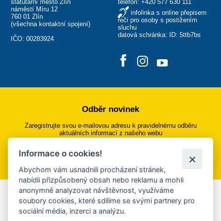
statutární město Zlín
telefon:
+420 577 630 111
náměstí Míru 12
infolinka s online přepisem
760 01 Zlín
řeči pro osoby s postižením
(
všechna kontaktní spojení
)
sluchu
datová schránka: ID: 5ttb7bs
IČO: 00283924
Odběr novinek
Zaregistrujte svou e-mailovou adresu k pravidelnému odběru
aktuálních informací z našeho webu
Informace o cookies!
Přihlásit se k odběru
Abychom vám usnadnili procházení stránek,
nabídli přizpůsobený obsah nebo reklamu a mohli
anonymně analyzovat návštěvnost, využíváme
Aplikace Mobilní rozhlas
soubory cookies, které sdílíme se svými partnery pro
sociální média, inzerci a analýzu.
Chcete dostávat do svého mobilu či mailu upozornění na