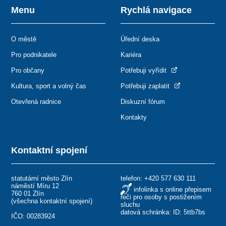
Menu
Rychlá navigace
O městě
Úřední deska
Pro podnikatele
Kariéra
Pro občany
Potřebuji vyřídit
Kultura, sport a volný čas
Potřebuji zaplatit
Otevřená radnice
Diskuzní fórum
Kontakty
Kontaktní spojení
statutární město Zlín
telefon:
+420 577 630 111
náměstí Míru 12
infolinka s online přepisem
760 01 Zlín
řeči pro osoby s postižením
(
všechna kontaktní spojení
)
sluchu
datová schránka: ID: 5ttb7bs
IČO: 00283924