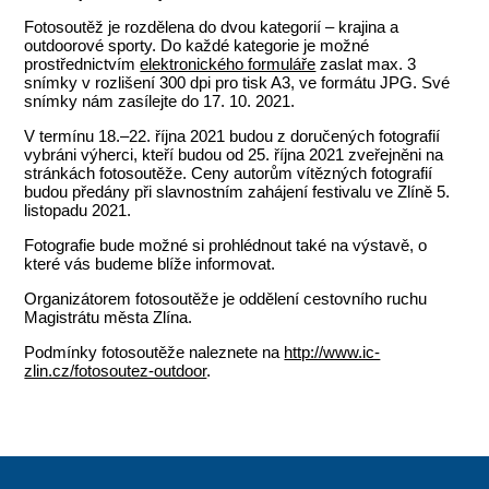
Fotosoutěž je rozdělena do dvou kategorií – krajina a
outdoorové sporty. Do každé kategorie je možné
prostřednictvím
elektronického formuláře
zaslat max. 3
snímky v rozlišení 300 dpi pro tisk A3, ve formátu JPG. Své
snímky nám zasílejte do 17. 10. 2021.
V termínu 18.–22. října 2021 budou z doručených fotografií
vybráni výherci, kteří budou od 25. října 2021 zveřejněni na
stránkách fotosoutěže. Ceny autorům vítězných fotografií
budou předány při slavnostním zahájení festivalu ve Zlíně 5.
listopadu 2021.
Fotografie bude možné si prohlédnout také na výstavě, o
které vás budeme blíže informovat.
Organizátorem fotosoutěže je oddělení cestovního ruchu
Magistrátu města Zlína.
Podmínky fotosoutěže naleznete na
http://www.ic-
zlin.cz/fotosoutez-outdoor
.