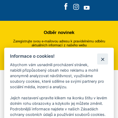
Odběr novinek
Zaregistrujte svou e-mailovou adresu k pravidelnému odběru
aktuálních informací z našeho webu
Informace o cookies!
Přihlásit se k odběru
Abychom vám usnadnili procházení stránek,
nabídli přizpůsobený obsah nebo reklamu a mohli
anonymně analyzovat návštěvnost, využíváme
Aplikace Mobilní rozhlas
soubory cookies, které sdílíme se svými partnery pro
sociální média, inzerci a analýzu.
Chcete dostávat do svého mobilu či mailu upozornění na
blížící se nebezpečí, odstávky, poruchy a výpadky energií,
Jejich nastavení upravíte klikem na ikonku štítu v levém
ankety, pozvánky na kulturní a sportovní akce?
dolním rohu obrazovky a kdykoliv jej můžete změnit.
Více informací o aplikaci
Podrobnější informace najdete v našich Zásadách
ochrany osobních údajů a používání souborů cookies.