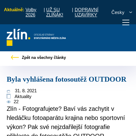
Aktuálně:
Volby
|
UŽ SU
|
DOPRAVNÍ
Česky
2026
ZLÍŇÁK!
UZAVÍRKY
Pro občany
Tiskové zprávy
Byla vyhlášena fotosoutěž OUTDOOR
Zpět na všechny články
otřebuji vyřídit
Potřebuji zaplatit
Diskuzní fór
Byla vyhlášena fotosoutěž OUTDOOR
31. 8. 2021
Aktuality
22
Zlín - Fotografujete? Baví vás zachytit v
hledáčku fotoaparátu krajina nebo sportovní
výkon? Pak své nejzdařilejší fotografie
přihlaste do fotosoutěže OUTDOOR,