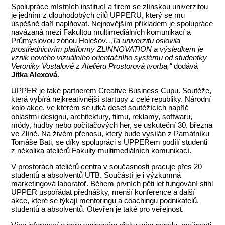
Spolupráce místních institucí a firem se zlínskou univerzitou
je jedním z dlouhodobých cílů UPPERU, který se mu
úspěšně daří naplňovat. Nejnovějším příkladem je spolupráce
navázaná mezi Fakultou multimediálních komunikací a
Průmyslovou zónou Holešov. „
Ta univerzitu oslovila
prostřednictvím platformy ZLINNOVATION a výsledkem je
vznik nového vizuálního orientačního systému od studentky
Veroniky Vostalové z Ateliéru Prostorová tvorba,“
dodává
Jitka Alexová
.
UPPER je také partnerem Creative Business Cupu. Soutěže,
která vybírá nejkreativnější startupy z celé republiky. Národní
kolo akce, ve kterém se utká deset soutěžících napříč
oblastmi designu, architektury, filmu, reklamy, softwaru,
módy, hudby nebo počítačových her, se uskuteční 30. března
ve Zlíně. Na živém přenosu, který bude vysílán z Památníku
Tomáše Bati, se díky spolupráci s UPPERem podílí studenti
z několika ateliérů Fakulty multimediálních komunikací.
V prostorách ateliérů centra v současnosti pracuje přes 20
studentů a absolventů UTB. Součástí je i výzkumná
marketingová laboratoř. Během prvních pěti let fungování stihl
UPPER uspořádat přednášky, menší konference a další
akce, které se týkají mentoringu a coachingu podnikatelů,
studentů a absolventů. Otevřen je také pro veřejnost.