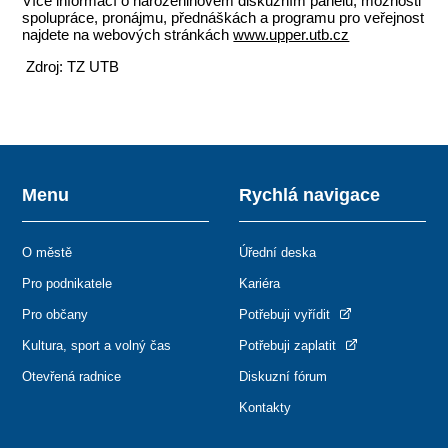
Více informací o narozeninovém diskuzním panelu, možnosti
spolupráce, pronájmu, přednáškách a programu pro veřejnost
najdete na webových stránkách
www.upper.utb.cz
Zdroj: TZ UTB
Menu
Rychlá navigace
O městě
Úřední deska
Pro podnikatele
Kariéra
Pro občany
Potřebuji vyřídit
Kultura, sport a volný čas
Potřebuji zaplatit
Otevřená radnice
Diskuzní fórum
Kontakty