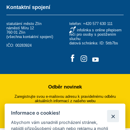
Kontaktní spojení
statutární město Zlín
telefon:
+420 577 630 111
náměstí Míru 12
infolinka s online přepisem
760 01 Zlín
řeči pro osoby s postižením
(
všechna kontaktní spojení
)
sluchu
datová schránka: ID: 5ttb7bs
IČO: 00283924
Odběr novinek
Zaregistrujte svou e-mailovou adresu k pravidelnému odběru
aktuálních informací z našeho webu
Informace o cookies!
Přihlásit se k odběru
Abychom vám usnadnili procházení stránek,
nabídli přizpůsobený obsah nebo reklamu a mohli