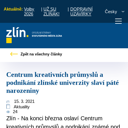
Aktuálně:
Volby
|
UŽ SU
|
DOPRAVNÍ
Česky
2026
ZLÍŇÁK!
UZAVÍRKY
eativních průmyslů a podnikání zlínské univerzity slaví páté narozeniny
Zpět na všechny články
otřebuji vyřídit
Potřebuji zaplatit
Diskuzní fór
Centrum kreativních průmyslů a
podnikání zlínské univerzity slaví páté
narozeniny
15. 3. 2021
Aktuality
24
Zlín - Na konci března oslaví Centrum
kreativních průmyslů a podnikání známé pod