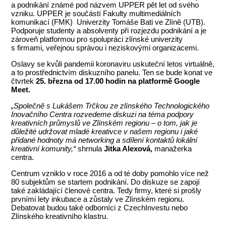
a podnikání známé pod názvem UPPER pět let od svého
vzniku. UPPER je součástí Fakulty multimediálních
komunikací (FMK) Univerzity Tomáše Bati ve Zlíně (UTB).
Podporuje studenty a absolventy při rozjezdu podnikání a je
zároveň platformou pro spolupráci zlínské univerzity
s firmami, veřejnou správou i neziskovými organizacemi.
Oslavy se kvůli pandemii koronaviru uskuteční letos virtuálně,
a to prostřednictvím diskuzního panelu. Ten se bude konat ve
čtvrtek
25. března od 17.00 hodin na platformě Google
Meet.
„Společně s Lukášem Trčkou ze zlínského Technologického
Inovačního Centra rozvedeme diskuzi na téma podpory
kreativních průmyslů ve Zlínském regionu – o tom, jak je
důležité udržovat mladé kreativce v našem regionu i jaké
přidané hodnoty má networking a sdílení kontaktů lokální
kreativní komunity,“
shrnula
Jitka Alexová,
manažerka
centra.
Centrum vzniklo v roce 2016 a od té doby pomohlo více než
80 subjektům se startem podnikání. Do diskuze se zapojí
také zakládající členové centra. Tedy firmy, které si prošly
prvními lety inkubace a zůstaly ve Zlínském regionu.
Debatovat budou také odborníci z CzechInvestu nebo
Zlínského kreativního klastru.