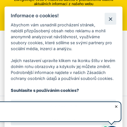
aktuálních informací z našeho webu
Informace o cookies!
Přihlásit se k odběru
Abychom vám usnadnili procházení stránek,
nabídli přizpůsobený obsah nebo reklamu a mohli
anonymně analyzovat návštěvnost, využíváme
Aplikace Mobilní rozhlas
soubory cookies, které sdílíme se svými partnery pro
sociální média, inzerci a analýzu.
Chcete dostávat do svého mobilu či mailu upozornění na
blížící se nebezpečí, odstávky, poruchy a výpadky energií,
Jejich nastavení upravíte klikem na ikonku štítu v levém
ankety, pozvánky na kulturní a sportovní akce?
dolním rohu obrazovky a kdykoliv jej můžete změnit.
Více informací o aplikaci
Podrobnější informace najdete v našich Zásadách
ochrany osobních údajů a používání souborů cookies.
Souhlasíte s používáním cookies?
© 2026 Magistrát města Zlína
Prohlášení o používání cookies
Ano, souhlasím
všechna práva vyhrazena
Ochrana osobních údajů
Prohlášení o přístupnosti
Podněty k webovým stránkám
Kontakt:
webmaster@zlin.eu
Nesouhlasím