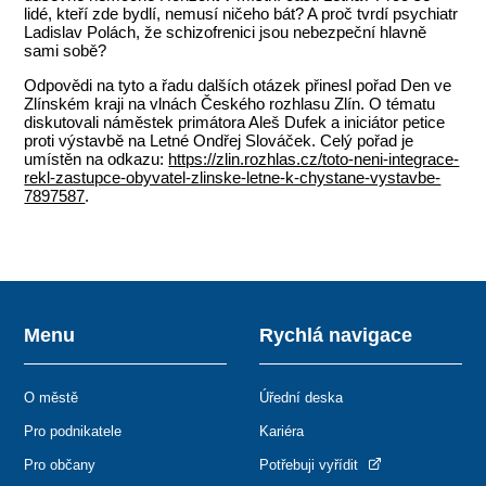
lidé, kteří zde bydlí, nemusí ničeho bát? A proč tvrdí psychiatr
Ladislav Polách, že schizofrenici jsou nebezpeční hlavně
sami sobě?
Odpovědi na tyto a řadu dalších otázek přinesl pořad Den ve
Zlínském kraji na vlnách Českého rozhlasu Zlín. O tématu
diskutovali náměstek primátora Aleš Dufek a iniciátor petice
proti výstavbě na Letné Ondřej Slováček. Celý pořad je
umístěn na odkazu:
https://zlin.rozhlas.cz/toto-neni-integrace-
rekl-zastupce-obyvatel-zlinske-letne-k-chystane-vystavbe-
7897587
.
Menu
Rychlá navigace
O městě
Úřední deska
Pro podnikatele
Kariéra
Pro občany
Potřebuji vyřídit