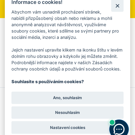
Informace o cookies!
Přihlásit se k odběru
Abychom vám usnadnili procházení stránek,
nabídli přizpůsobený obsah nebo reklamu a mohli
anonymně analyzovat návštěvnost, využíváme
Aplikace Mobilní rozhlas
soubory cookies, které sdílíme se svými partnery pro
sociální média, inzerci a analýzu.
Chcete dostávat do svého mobilu či mailu upozornění na
blížící se nebezpečí, odstávky, poruchy a výpadky energií,
Jejich nastavení upravíte klikem na ikonku štítu v levém
ankety, pozvánky na kulturní a sportovní akce?
dolním rohu obrazovky a kdykoliv jej můžete změnit.
Více informací o aplikaci
Podrobnější informace najdete v našich Zásadách
ochrany osobních údajů a používání souborů cookies.
Souhlasíte s používáním cookies?
© 2026 Magistrát města Zlína
Prohlášení o používání cookies
Ano, souhlasím
všechna práva vyhrazena
Ochrana osobních údajů
Prohlášení o přístupnosti
Podněty k webovým stránkám
Kontakt:
webmaster@zlin.eu
Nesouhlasím
Nastavení cookies