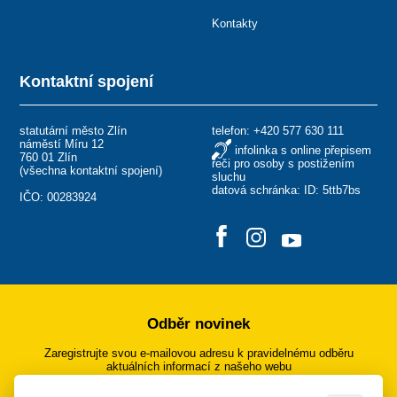
Kontakty
Kontaktní spojení
statutární město Zlín
telefon:
+420 577 630 111
náměstí Míru 12
infolinka s online přepisem
760 01 Zlín
řeči pro osoby s postižením
(
všechna kontaktní spojení
)
sluchu
datová schránka: ID: 5ttb7bs
IČO: 00283924
Odběr novinek
Zaregistrujte svou e-mailovou adresu k pravidelnému odběru
aktuálních informací z našeho webu