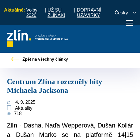
Aktuálně:
Volby
|
UŽ SU
|
DOPRAVNÍ
Česky
2026
ZLÍŇÁK!
UZAVÍRKY
y
Tiskové zprávy
Centrum Zlína rozezněly hity Michaela Jacksona
Zpět na všechny články
otřebuji vyřídit
Potřebuji zaplatit
Diskuzní fór
Centrum Zlína rozezněly hity
Michaela Jacksona
4. 9. 2025
Aktuality
718
Zlín - Dasha, Naďa Wepperová, Dušan Kollár
a Dušan Marko se na platformě 14|15