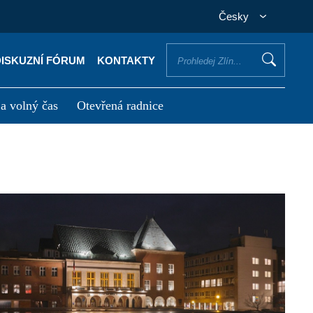
Česky
DISKUZNÍ FÓRUM
KONTAKTY
 a volný čas
Otevřená radnice
otřebuji vyřídit
Potřebuji zaplatit