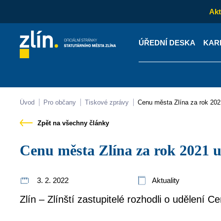
Akt
ÚŘEDNÍ DESKA
KAR
Kontakty
Úřední desk
Úvod
Pro občany
Tiskové zprávy
Cenu města Zlína za rok 20
Zpět na všechny články
Cenu města Zlína za rok 2021 
3. 2. 2022
Aktuality
Zlín – Zlínští zastupitelé rozhodli o udělení 