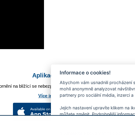
Informace o cookies!
Aplikace Mobilní rozhlas
Abychom vám usnadnili procházení s
rnění na blížící se nebezpečí, odstávky, poruchy a výpadky energií,
mohli anonymně analyzovat návštěvno
partnery pro sociální média, inzerci a
Více informací o aplikaci
Jejich nastavení upravíte klikem na i
můžete změnit. Podrobnější informac
používání souborů cookies.
Souhlasíte s používáním cookies?