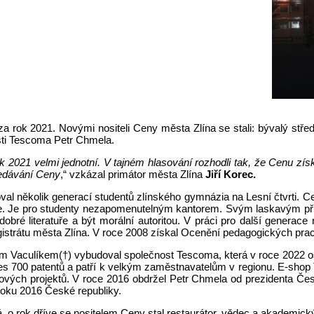
a za rok 2021. Novými nositeli Ceny města Zlína se stali: bývalý stř
osti Tescoma Petr Chmela.
rok 2021 velmi jednotní. V tajném hlasování rozhodli tak, že Cenu z
předávání Ceny
,“ vzkázal primátor města Zlína
Jiří Korec.
l několik generací studentů zlínského gymnázia na Lesní čtvrti. Ce
. Je pro studenty nezapomenutelným kantorem. Svým laskavým pří
k dobré literatuře a být morální autoritou. V práci pro další genera
istrátu města Zlína. V roce 2008 získal Ocenění pedagogických prac
řím Vaculíkem(†) vybudoval společnost Tescoma, která v roce 2022 o
 700 patentů a patří k velkým zaměstnavatelům v regionu. E-shop T
skových projektů. V roce 2016 obdržel Petr Chmela od prezidenta Č
roku 2016 České republiky.
 o rok dříve se nositelem Ceny stal restaurátor, vědec a akademick