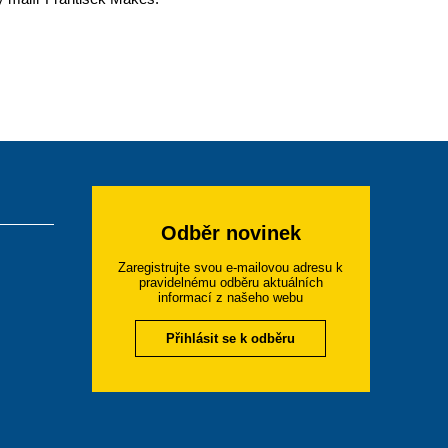
Odběr novinek
Zaregistrujte svou e-mailovou adresu k
pravidelnému odběru aktuálních
informací z našeho webu
Přihlásit se k odběru