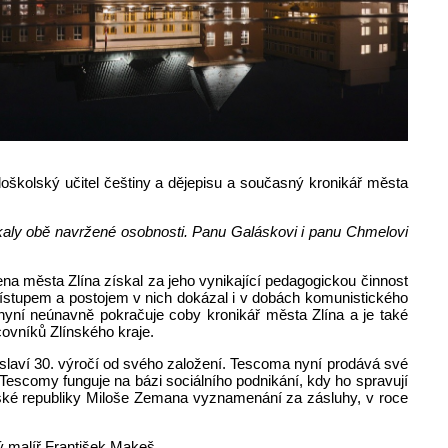
edoškolský učitel češtiny a dějepisu a současný kronikář města
ískaly obě navržené osobnosti. Panu Galáskovi i panu Chmelovi
na města Zlína získal za jeho vynikající pedagogickou činnost
stupem a postojem v nich dokázal i v dobách komunistického
ce nyní neúnavně pokračuje coby kronikář města Zlína a je také
ovníků Zlínského kraje.
slaví 30. výročí od svého založení. Tescoma nyní prodává své
escomy funguje na bázi sociálního podnikání, kdy ho spravují
eské republiky Miloše Zemana vyznamenání za zásluhy, v roce
ý malíř František Makeš.