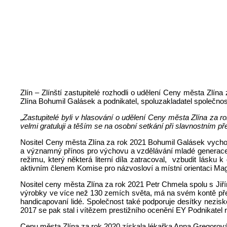
Zlín – Zlínští zastupitelé rozhodli o udělení Ceny města Zlín
Zlína Bohumil Galásek a podnikatel, spoluzakladatel společn
„
Zastupitelé byli v hlasování o udělení Ceny města Zlína za 
velmi gratuluji a těším se na osobní setkání při slavnostním 
Nositel Ceny města Zlína za rok 2021 Bohumil Galásek vychova
a významný přínos pro výchovu a vzdělávání mladé generace
režimu, který některá literní díla zatracoval, vzbudit lásku 
aktivním členem Komise pro názvosloví a místní orientaci Mag
Nositel ceny města Zlína za rok 2021 Petr Chmela spolu s Ji
výrobky ve více než 130 zemích světa, má na svém kontě přes
handicapovaní lidé. Společnost také podporuje desítky nezi
2017 se pak stal i vítězem prestižního ocenění EY Podnikatel 
Cenu města Zlína za rok 2020 získala lékařka Anna Gregorová,