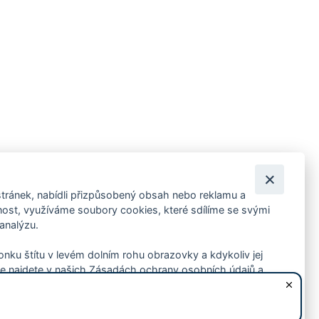
tránek, nabídli přizpůsobený obsah nebo reklamu a
 ankety, pozvánky na kulturní a sportovní akce?
st, využíváme soubory cookies, které sdílíme se svými
 analýzu.
konku štítu v levém dolním rohu obrazovky a kdykoliv jej
e najdete v našich Zásadách ochrany osobních údajů a