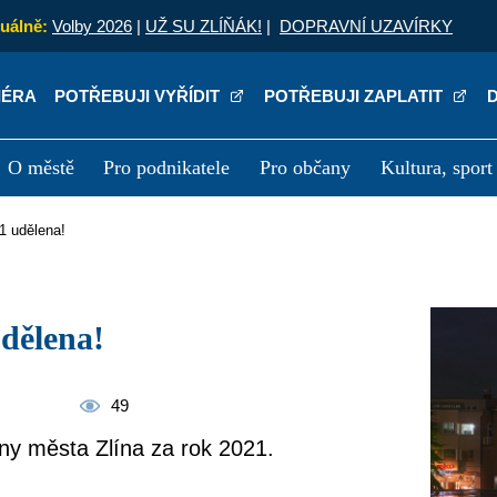
uálně:
Volby 2026
|
UŽ SU ZLÍŇÁK!
|
DOPRAVNÍ UZAVÍRKY
IÉRA
POTŘEBUJI VYŘÍDIT
POTŘEBUJI ZAPLATIT
O městě
Pro podnikatele
Pro občany
Kultura, sport
a
Kariéra
P
21 udělena!
udělena!
49
Ceny města Zlína za rok 2021.