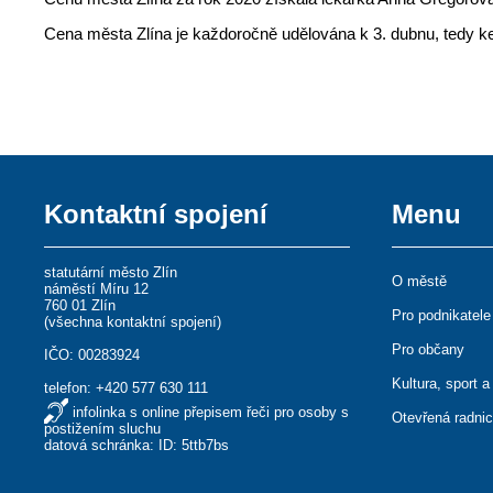
Cena města Zlína je každoročně udělována k 3. dubnu, tedy ke
Kontaktní spojení
Menu
statutární město Zlín
O městě
náměstí Míru 12
760 01 Zlín
Pro podnikatele
(
všechna kontaktní spojení
)
Pro občany
IČO: 00283924
Kultura, sport a
telefon:
+420 577 630 111
infolinka s online přepisem řeči pro osoby s
Otevřená radni
postižením sluchu
datová schránka: ID: 5ttb7bs