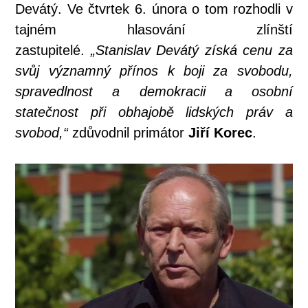
Devátý. Ve čtvrtek 6. února o tom rozhodli v
tajném hlasování zlínští
zastupitelé.
„Stanislav Devátý získá cenu za
svůj významný přínos k boji za svobodu,
spravedlnost a demokracii a osobní
statečnost při obhajobě lidských práv a
svobod,“
zdůvodnil primátor
Jiří Korec
.