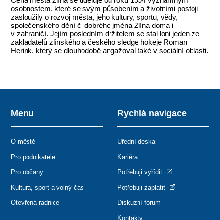
Cena města Zlína se uděluje od roku 1994 významným
osobnostem, které se svým působením a životními postoji
zasloužily o rozvoj města, jeho kultury, sportu, vědy,
společenského dění či dobrého jména Zlína doma i
v zahraničí. Jejím posledním držitelem se stal loni jeden ze
zakladatelů zlínského a českého sledge hokeje Roman
Herink, který se dlouhodobě angažoval také v sociální oblasti.
Menu
Rychlá navigace
O městě
Úřední deska
Pro podnikatele
Kariéra
Pro občany
Potřebuji vyřídit
Kultura, sport a volný čas
Potřebuji zaplatit
Otevřená radnice
Diskuzní fórum
Kontakty