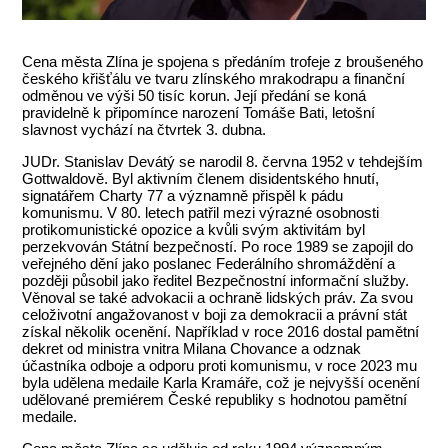
Cena města Zlína je spojena s předáním trofeje z broušeného
českého křišťálu ve tvaru zlínského mrakodrapu a finanční
odměnou ve výši 50 tisíc korun. Její předání se koná
pravidelně k připomínce narození Tomáše Bati, letošní
slavnost vychází na čtvrtek 3. dubna.
JUDr. Stanislav Devátý se narodil 8. června 1952 v tehdejším
Gottwaldově. Byl aktivním členem disidentského hnutí,
signatářem Charty 77 a významně přispěl k pádu
komunismu. V 80. letech patřil mezi výrazné osobnosti
protikomunistické opozice a kvůli svým aktivitám byl
perzekvován Státní bezpečností. Po roce 1989 se zapojil do
veřejného dění jako poslanec Federálního shromáždění a
později působil jako ředitel Bezpečnostní informační služby.
Věnoval se také advokacii a ochraně lidských práv. Za svou
celoživotní angažovanost v boji za demokracii a právní stát
získal několik ocenění. Například v roce 2016 dostal pamětní
dekret od ministra vnitra Milana Chovance a odznak
účastníka odboje a odporu proti komunismu, v roce 2023 mu
byla udělena medaile Karla Kramáře, což je nejvyšší ocenění
udělované premiérem České republiky s hodnotou pamětní
medaile.