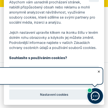
Abychom vám usnadnili procházení stránek,
nabídli přizpůsobený obsah nebo reklamu a mohli
anonymně analyzovat návštěvnost, využíváme
Aplikace Mobilní rozhlas
soubory cookies, které sdílíme se svými partnery pro
sociální média, inzerci a analýzu.
Chcete dostávat do svého mobilu či mailu upozornění na
blížící se nebezpečí, odstávky, poruchy a výpadky energií,
Jejich nastavení upravíte klikem na ikonku štítu v levém
ankety, pozvánky na kulturní a sportovní akce?
dolním rohu obrazovky a kdykoliv jej můžete změnit.
Více informací o aplikaci
Podrobnější informace najdete v našich Zásadách
ochrany osobních údajů a používání souborů cookies.
Souhlasíte s používáním cookies?
© 2026 Magistrát města Zlína
Prohlášení o používání cookies
Ano, souhlasím
všechna práva vyhrazena
Ochrana osobních údajů
Prohlášení o přístupnosti
Podněty k webovým stránkám
Kontakt:
webmaster@zlin.eu
Nesouhlasím
Nastavení cookies