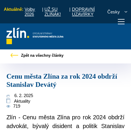
Aktuálně:
Volby
|
UŽ SU
|
DOPRAVNÍ
Česky
2026
ZLÍŇÁK!
UZAVÍRKY
Tiskové zprávy
Cenu města Zlína za rok 2024 obdrží Stanislav Devátý
Zpět na všechny články
otřebuji vyřídit
Potřebuji zaplatit
Diskuzní fór
Cenu města Zlína za rok 2024 obdrží
Stanislav Devátý
6. 2. 2025
Aktuality
719
Zlín - Cenu města Zlína pro rok 2024 obdrží
advokát, bývalý disident a politik Stanislav