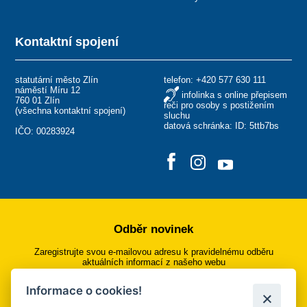
Kontaktní spojení
statutární město Zlín
telefon:
+420 577 630 111
náměstí Míru 12
infolinka s online přepisem
760 01 Zlín
řeči pro osoby s postižením
(
všechna kontaktní spojení
)
sluchu
datová schránka: ID: 5ttb7bs
IČO: 00283924
Odběr novinek
Zaregistrujte svou e-mailovou adresu k pravidelnému odběru
aktuálních informací z našeho webu
Informace o cookies!
Přihlásit se k odběru