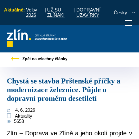
Aktuálně:
Volby
|
UŽ SU
|
DOPRAVNÍ
Česky
2026
ZLÍŇÁK!
UZAVÍRKY
ké příčky a modernizace železnice. Půjde o dopravní proměnu desetiletí
Zpět na všechny články
otřebuji vyřídit
Potřebuji zaplatit
Diskuzní fór
Chystá se stavba Prštenské příčky a
modernizace železnice. Půjde o
dopravní proměnu desetiletí
4. 6. 2026
Aktuality
5653
Zlín – Doprava ve Zlíně a jeho okolí projde v