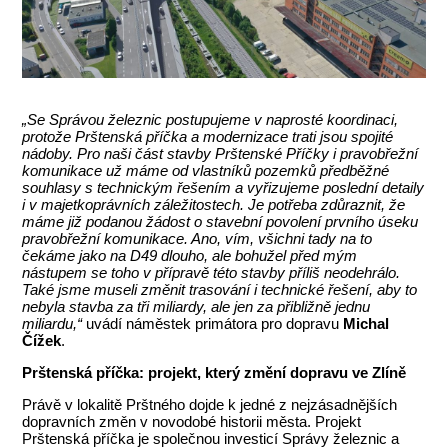
„Se Správou železnic postupujeme v naprosté koordinaci,
protože Prštenská příčka a modernizace trati jsou spojité
nádoby. Pro naši část stavby Prštenské Příčky i pravobřežní
komunikace už máme od vlastníků pozemků předběžné
souhlasy s technickým řešením a vyřizujeme poslední detaily
i v majetkoprávních záležitostech. Je potřeba zdůraznit, že
máme již podanou žádost o stavební povolení prvního úseku
pravobřežní komunikace. Ano, vím, všichni tady na to
čekáme jako na D49 dlouho, ale bohužel před mým
nástupem se toho v přípravě této stavby příliš neodehrálo.
Také jsme museli změnit trasování i technické řešení, aby to
nebyla stavba za tři miliardy, ale jen za přibližně jednu
miliardu,“
uvádí náměstek primátora pro dopravu
Michal
Čížek
.
Prštenská příčka: projekt, který změní dopravu ve Zlíně
Právě v lokalitě Prštného dojde k jedné z nejzásadnějších
dopravních změn v novodobé historii města. Projekt
Prštenská příčka je společnou investicí Správy železnic a