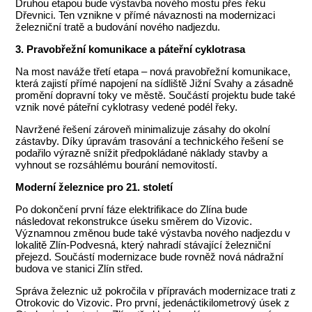
Druhou etapou bude výstavba nového mostu přes řeku
Dřevnici. Ten vznikne v přímé návaznosti na modernizaci
železniční tratě a budování nového nadjezdu.
3. Pravobřežní komunikace a páteřní cyklotrasa
Na most naváže třetí etapa – nová pravobřežní komunikace,
která zajistí přímé napojení na sídliště Jižní Svahy a zásadně
promění dopravní toky ve městě. Součástí projektu bude také
vznik nové páteřní cyklotrasy vedené podél řeky.
Navržené řešení zároveň minimalizuje zásahy do okolní
zástavby. Díky úpravám trasování a technického řešení se
podařilo výrazně snížit předpokládané náklady stavby a
vyhnout se rozsáhlému bourání nemovitostí.
Moderní železnice pro 21. století
Po dokončení první fáze elektrifikace do Zlína bude
následovat rekonstrukce úseku směrem do Vizovic.
Významnou změnou bude také výstavba nového nadjezdu v
lokalitě Zlín-Podvesná, který nahradí stávající železniční
přejezd. Součástí modernizace bude rovněž nová nádražní
budova ve stanici Zlín střed.
Správa železnic už pokročila v přípravách modernizace trati z
Otrokovic do Vizovic. Pro první, jedenáctikilometrový úsek z