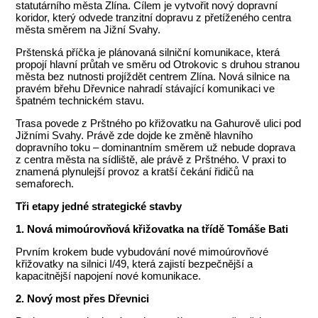
statutárního města Zlína. Cílem je vytvořit nový dopravní
koridor, který odvede tranzitní dopravu z přetíženého centra
města směrem na Jižní Svahy.
Prštenská příčka je plánovaná silniční komunikace, která
propojí hlavní průtah ve směru od Otrokovic s druhou stranou
města bez nutnosti projíždět centrem Zlína. Nová silnice na
pravém břehu Dřevnice nahradí stávající komunikaci ve
špatném technickém stavu.
Trasa povede z Prštného po křižovatku na Gahurově ulici pod
Jižními Svahy. Právě zde dojde ke změně hlavního
dopravního toku – dominantním směrem už nebude doprava
z centra města na sídliště, ale právě z Prštného. V praxi to
znamená plynulejší provoz a kratší čekání řidičů na
semaforech.
Tři etapy jedné strategické stavby
1. Nová mimoúrovňová křižovatka na třídě Tomáše Bati
Prvním krokem bude vybudování nové mimoúrovňové
křižovatky na silnici I/49, která zajistí bezpečnější a
kapacitnější napojení nové komunikace.
2. Nový most přes Dřevnici