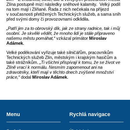
Zlína postupně mizí následky sněhové kalamity. Velký podíl
na tom mají i Zlíňané. Řada z nich nečekala na příjezd
v současnosti přetížených Technických služeb, a sama sníh
před svými domy či provozovnami odklidila.
„Patří jim za to obrovský dík, jak ze strany radnice, tak i můj
osobní. Je skvělé vědět, že mnoho lidí je stále připraveno
našemu městu pomáhat,“
vzkázal primátor
Miroslav
Adámek
.
Velké poděkování vyřizuje také silničářům, pracovníkům
Technických služeb Zlín, městským i krajským hasičům a
také strážníkům.
„Ti všichni přispívají k tomu, že se život ve
Zlíně vrací k normálu. Nesmím zapomenout ani na
zdravotníky, kteří mají v těchto dnech zvýšené množství
práce,“
dodal
Miroslav Adámek
.
Menu
Rychlá navigace