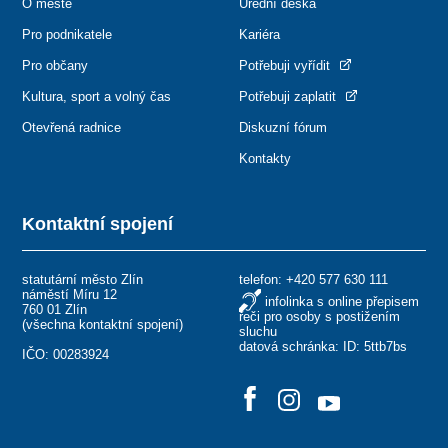
O městě
Úřední deska
Pro podnikatele
Kariéra
Pro občany
Potřebuji vyřídit
Kultura, sport a volný čas
Potřebuji zaplatit
Otevřená radnice
Diskuzní fórum
Kontakty
Kontaktní spojení
statutární město Zlín
telefon:
+420 577 630 111
náměstí Míru 12
infolinka s online přepisem
760 01 Zlín
řeči pro osoby s postižením
(
všechna kontaktní spojení
)
sluchu
datová schránka: ID: 5ttb7bs
IČO: 00283924