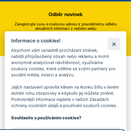
Odběr novinek
Zaregistrujte svou e-mailovou adresu k pravidelnému odběru
aktuálních informací z našeho webu
Informace o cookies!
Přihlásit se k odběru
Abychom vám usnadnili procházení stránek,
nabídli přizpůsobený obsah nebo reklamu a mohli
anonymně analyzovat návštěvnost, využíváme
Aplikace Mobilní rozhlas
soubory cookies, které sdílíme se svými partnery pro
sociální média, inzerci a analýzu.
Chcete dostávat do svého mobilu či mailu upozornění na
blížící se nebezpečí, odstávky, poruchy a výpadky energií,
Jejich nastavení upravíte klikem na ikonku štítu v levém
ankety, pozvánky na kulturní a sportovní akce?
dolním rohu obrazovky a kdykoliv jej můžete změnit.
Více informací o aplikaci
Podrobnější informace najdete v našich Zásadách
ochrany osobních údajů a používání souborů cookies.
Souhlasíte s používáním cookies?
© 2026 Magistrát města Zlína
Prohlášení o používání cookies