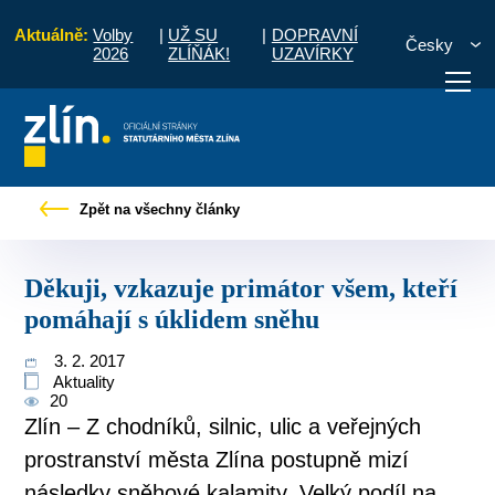
Aktuálně:
Volby
|
UŽ SU
|
DOPRAVNÍ
Česky
2026
ZLÍŇÁK!
UZAVÍRKY
rávy
Děkuji, vzkazuje primátor všem, kteří pomáhají s úklidem sněhu
Zpět na všechny články
otřebuji vyřídit
Potřebuji zaplatit
Diskuzní fór
Děkuji, vzkazuje primátor všem, kteří
pomáhají s úklidem sněhu
3. 2. 2017
Aktuality
20
Zlín – Z chodníků, silnic, ulic a veřejných
prostranství města Zlína postupně mizí
následky sněhové kalamity. Velký podíl na