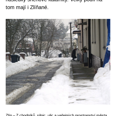
tom mají i Zlíňané.
Zlín – Z chodníků, silnic, ulic a veřejných prostranství města