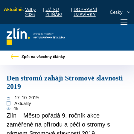
Aktuálně:
Volby
|
UŽ SU
|
DOPRAVNÍ
Česky
2026
ZLÍŇÁK!
UZAVÍRKY
občany
Tiskové zprávy
Den stromů zahájí Stromové slavnosti 2019
Zpět na všechny články
otřebuji vyřídit
Potřebuji zaplatit
Diskuzní fór
Den stromů zahájí Stromové slavnosti
2019
17. 10. 2019
Aktuality
45
Zlín – Město pořádá 9. ročník akce
zaměřené na přírodu a péči o stromy s
názvem Stromové slavnosti 2019.