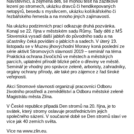
Návštěvníci, a zejména děti, se mohou těšit na zážitkové
lezení po stromech, ukázku dravců či hendikepovaných
netopýrů, besedu s myslivcem, ukázku košíkářského či
řezbářského řemesla a na mnoho jiných zajímavostí.
Na ukázku podzimních prací odkazuje druhá pozvánka.
Konají se 22. října v městském sadu Růmy. Tady děti z MŠ
Slovenská vysadí další jabloň do původního sadu a na
účastníky čeká povídání o jablcích a sadech. V úterý 19.
listopadu se v Muzeu jihovýchodní Moravy koná poslední ze
série aktivit Stromových slavností 2019 – seminář na téma
Praktická ochrana živočichů ve městech a městských
parcích, uplatnění přírodě blízké péče o dřeviny ve městě.
Seminář je vhodný pro správce zeleně, arboristy, zahradníky,
orgány ochrany přírody, ale také pro zájemce z řad široké
veřejnosti.
Akci Stromové slavnosti organizují pracovníci Odboru
životního prostředí a zemědělství a Odboru městské zeleně
Magistrátu města Zlína.
V České republice připadá Den stromů na 20. října, je to
svátek, který stromy oslavuje prostřednictvím jejich
společného sázení. V současné době se Den stromů slaví ve
více jak 40 zemích světa.
Více na www.zlin.eu.